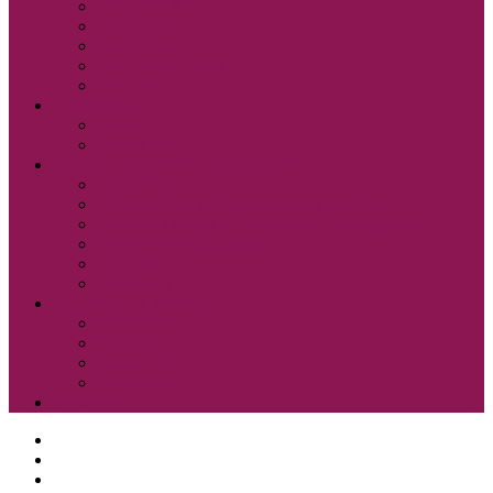
Cobiss ELA
Pressreader
Audibook
Britannica Library
Vsi e-viri
Mladi bralci
Otroci
Šole in vrtci
Odsek za zgodovino in etnografijo
Zbirka OZE
Dostopnost in naročanje gradiva na Odseku
Pravilnik Odseka za zgodovino in etnografijo
Odbor Bazoviški junaki
Etnonet.eu
Fototeka.it
Išči po ostalih katalogih
BiblioESt
BiblioGo
OPAC SBN
WorldCat
Obvestila
O knjižnici
Enote, kontakti in urniki
Narodni dom