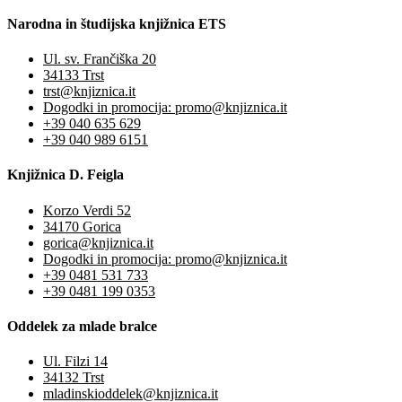
Narodna in študijska knjižnica ETS
Ul. sv. Frančiška 20
34133 Trst
trst@knjiznica.it
Dogodki in promocija: promo@knjiznica.it
+39 040 635 629
+39 040 989 6151
Knjižnica D. Feigla
Korzo Verdi 52
34170 Gorica
gorica@knjiznica.it
Dogodki in promocija: promo@knjiznica.it
+39 0481 531 733
+39 0481 199 0353
Oddelek za mlade bralce
Ul. Filzi 14
34132 Trst
mladinskioddelek@knjiznica.it