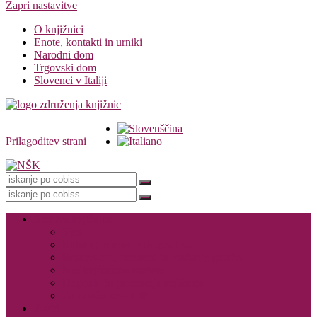
Zapri nastavitve
O knjižnici
Enote, kontakti in urniki
Narodni dom
Trgovski dom
Slovenci v Italiji
Prilagoditev strani
Knjižnica
Storitve knjižnice
Vpis
Katalog in dostop do gradiva
Rezervacija, izposoja in vračanje gradiva
Medknjižnične storitve
Dogodki in promocija knjižnice
Za založnike – CIP
E-viri