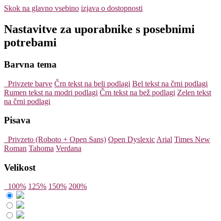
Skok na glavno vsebino
izjava o dostopnosti
Nastavitve za uporabnike s posebnimi
potrebami
Barvna tema
Privzete barve
Črn tekst na beli podlagi
Bel tekst na črni podlagi
Rumen tekst na modri podlagi
Črn tekst na bež podlagi
Zelen tekst
na črni podlagi
Pisava
Privzeto (Roboto + Open Sans)
Open Dyslexic
Arial
Times New
Roman
Tahoma
Verdana
Velikost
100%
125%
150%
200%