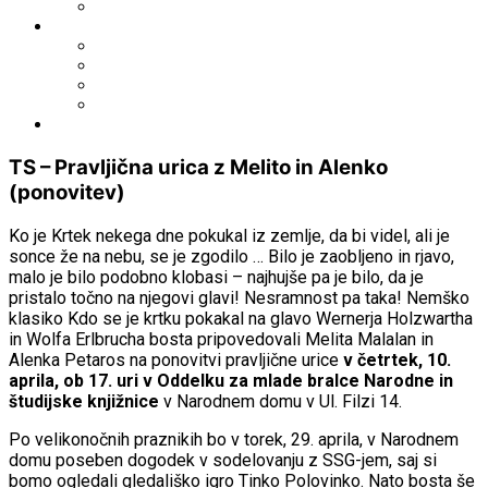
Fototeka.it
Išči po ostalih katalogih
BiblioESt
BiblioGo
OPAC SBN
WorldCat
Obvestila
TS – Pravljična urica z Melito in Alenko
(ponovitev)
Ko je Krtek nekega dne pokukal iz zemlje, da bi videl, ali je
sonce že na nebu, se je zgodilo … Bilo je zaobljeno in rjavo,
malo je bilo podobno klobasi – najhujše pa je bilo, da je
pristalo točno na njegovi glavi! Nesramnost pa taka! Nemško
klasiko Kdo se je krtku pokakal na glavo Wernerja Holzwartha
in Wolfa Erlbrucha bosta pripovedovali Melita Malalan in
Alenka Petaros na ponovitvi pravljične urice
v četrtek, 10.
aprila, ob 17. uri v Oddelku za mlade bralce Narodne in
študijske knjižnice
v Narodnem domu v Ul. Filzi 14.
Po velikonočnih praznikih bo v torek, 29. aprila, v Narodnem
domu poseben dogodek v sodelovanju z SSG-jem, saj si
bomo ogledali gledališko igro Tinko Polovinko. Nato bosta še