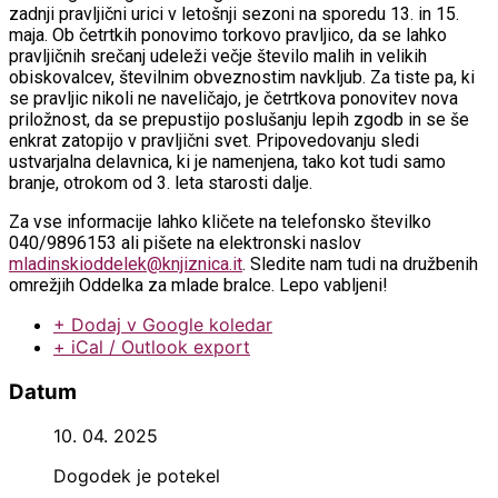
zadnji pravljični urici v letošnji sezoni na sporedu 13. in 15.
maja. Ob četrtkih ponovimo torkovo pravljico, da se lahko
pravljičnih srečanj udeleži večje število malih in velikih
obiskovalcev, številnim obveznostim navkljub. Za tiste pa, ki
se pravljic nikoli ne naveličajo, je četrtkova ponovitev nova
priložnost, da se prepustijo poslušanju lepih zgodb in se še
enkrat zatopijo v pravljični svet. Pripovedovanju sledi
ustvarjalna delavnica, ki je namenjena, tako kot tudi samo
branje, otrokom od 3. leta starosti dalje.
Za vse informacije lahko kličete na telefonsko številko
040/9896153 ali pišete na elektronski naslov
mladinskioddelek@knjiznica.it
. Sledite nam tudi na družbenih
omrežjih Oddelka za mlade bralce. Lepo vabljeni!
+ Dodaj v Google koledar
+ iCal / Outlook export
Datum
10. 04. 2025
Dogodek je potekel