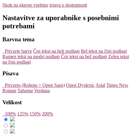
Skok na glavno vsebino
izjava o dostopnosti
Nastavitve za uporabnike s posebnimi
potrebami
Barvna tema
Privzete barve
Črn tekst na beli podlagi
Bel tekst na črni podlagi
Rumen tekst na modri podlagi
Črn tekst na bež podlagi
Zelen tekst
na črni podlagi
Pisava
Privzeto (Roboto + Open Sans)
Open Dyslexic
Arial
Times New
Roman
Tahoma
Verdana
Velikost
100%
125%
150%
200%