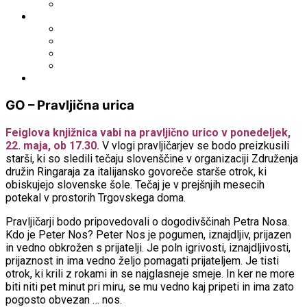
Fototeka.it
Išči po ostalih katalogih
BiblioESt
BiblioGo
OPAC SBN
WorldCat
Obvestila
GO – Pravljična urica
Feiglova knjižnica vabi na pravljično urico v ponedeljek,
22. maja, ob 17.30.
V vlogi pravljičarjev se bodo preizkusili
starši, ki so sledili tečaju slovenščine v organizaciji Združenja
družin Ringaraja za italijansko govoreče starše otrok, ki
obiskujejo slovenske šole. Tečaj je v prejšnjih mesecih
potekal v prostorih Trgovskega doma.
Pravljičarji bodo pripovedovali o dogodivščinah Petra Nosa.
Kdo je Peter Nos? Peter Nos je pogumen, iznajdljiv, prijazen
in vedno obkrožen s prijatelji. Je poln igrivosti, iznajdljivosti,
prijaznost in ima vedno željo pomagati prijateljem. Je tisti
otrok, ki krili z rokami in se najglasneje smeje. In ker ne more
biti niti pet minut pri miru, se mu vedno kaj pripeti in ima zato
pogosto obvezan … nos.