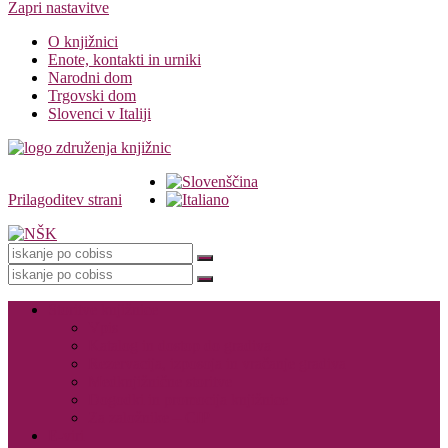
Zapri nastavitve
O knjižnici
Enote, kontakti in urniki
Narodni dom
Trgovski dom
Slovenci v Italiji
Prilagoditev strani
Knjižnica
Storitve knjižnice
Vpis
Katalog in dostop do gradiva
Rezervacija, izposoja in vračanje gradiva
Medknjižnične storitve
Dogodki in promocija knjižnice
Za založnike – CIP
E-viri