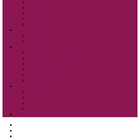
Cobiss ELA
Pressreader
Audibook
Britannica Library
Vsi e-viri
Mladi bralci
Otroci
Šole in vrtci
Odsek za zgodovino in etnografijo
Zbirka OZE
Dostopnost in naročanje gradiva na Odseku
Pravilnik Odseka za zgodovino in etnografijo
Odbor Bazoviški junaki
Etnonet.eu
Fototeka.it
Išči po ostalih katalogih
BiblioESt
BiblioGo
OPAC SBN
WorldCat
Obvestila
O knjižnici
Enote, kontakti in urniki
Narodni dom