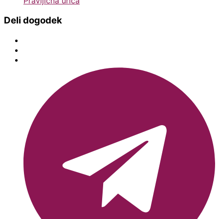
Pravljična urica
Deli dogodek