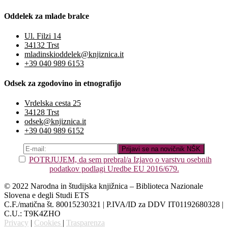
Oddelek za mlade bralce
Ul. Filzi 14
34132 Trst
mladinskioddelek@knjiznica.it
+39 040 989 6153
Odsek za zgodovino in etnografijo
Vrdelska cesta 25
34128 Trst
odsek@knjiznica.it
+39 040 989 6152
POTRJUJEM, da sem prebral/a Izjavo o varstvu osebnih
podatkov podlagi Uredbe EU 2016/679.
© 2022 Narodna in študijska knjižnica – Biblioteca Nazionale
Slovena e degli Studi ETS
C.F./matična št. 80015230321 | P.IVA/ID za DDV IT01192680328 |
C.U.: T9K4ZHO
Privacy
|
Cookies
|
Trasparenza