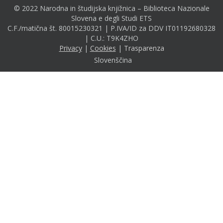
© 2022 Narodna in študijska knjižnica – Biblioteca Nazionale
Slovena e degli Studi ETS
C.F./matična št. 80015230321 | P.IVA/ID za DDV IT01192680328
| C.U.: T9K4ZHO
Privacy
|
Cookies
|
Trasparenza
Slovenščina