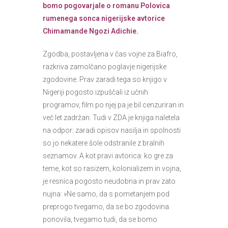
bomo pogovarjale o romanu Polovica
rumenega sonca nigerijske avtorice
Chimamande Ngozi Adichie.
Zgodba, postavljena v čas vojne za Biafro,
razkriva zamolčano poglavje nigerijske
zgodovine. Prav zaradi tega so knjigo v
Nigeriji pogosto izpuščali iz učnih
programov, film po njej pa je bil cenzuriran in
več let zadržan. Tudi v ZDA je knjiga naletela
na odpor: zaradi opisov nasilja in spolnosti
so jo nekatere šole odstranile z bralnih
seznamov. A kot pravi avtorica: ko gre za
teme, kot so rasizem, kolonializem in vojna,
je resnica pogosto neudobna in prav zato
nujna: »Ne samo, da s pometanjem pod
preprogo tvegamo, da se bo zgodovina
ponovila, tvegamo tudi, da se bomo