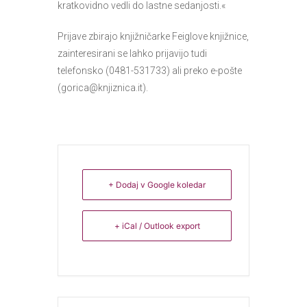
kratkovidno vedli do lastne sedanjosti.«
Prijave zbirajo knjižničarke Feiglove knjižnice,
zainteresirani se lahko prijavijo tudi
telefonsko (0481-531733) ali preko e-pošte
(gorica@knjiznica.it).
+ Dodaj v Google koledar
+ iCal / Outlook export