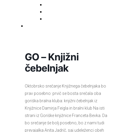
BiblioGo
OPAC SBN
WorldCat
Obvestila
GO – Knjižni
čebelnjak
Oktobrsko srečanje Knjižnega čebelnjaka bo
prav posebno: prvič se bosta srečala oba
goriška bralna kluba: knjižni čebelnjak iz
Knjižnice Damirja Feigla in bralni klub Na isti
strani iz Goriške knjižnice Franceta Bevka. Da
bo srečanje še bolj posebno, bo z nami tudi
prevajalka Anita Jadrič, saj udeleženci obeh