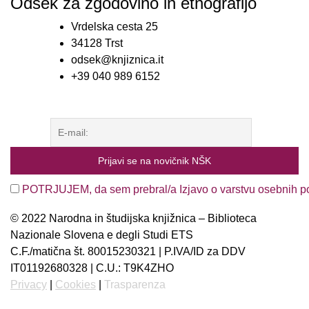
Odsek za zgodovino in etnografijo
Vrdelska cesta 25
34128 Trst
odsek@knjiznica.it
+39 040 989 6152
POTRJUJEM, da sem prebral/a Izjavo o varstvu osebnih p
© 2022 Narodna in študijska knjižnica – Biblioteca
Nazionale Slovena e degli Studi ETS
C.F./matična št. 80015230321 | P.IVA/ID za DDV
IT01192680328 | C.U.: T9K4ZHO
Privacy
|
Cookies
|
Trasparenza