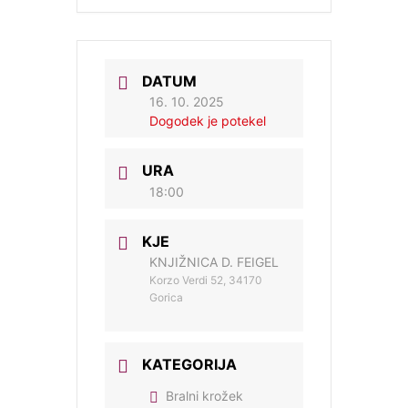
DATUM
16. 10. 2025
Dogodek je potekel
URA
18:00
KJE
KNJIŽNICA D. FEIGEL
Korzo Verdi 52, 34170
Gorica
KATEGORIJA
Bralni krožek