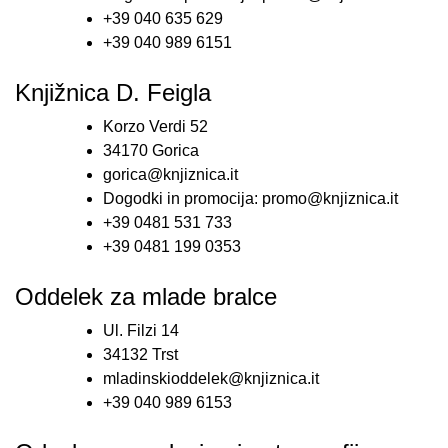
+39 040 635 629
+39 040 989 6151
Knjižnica D. Feigla
Korzo Verdi 52
34170 Gorica
gorica@knjiznica.it
Dogodki in promocija: promo@knjiznica.it
+39 0481 531 733
+39 0481 199 0353
Oddelek za mlade bralce
Ul. Filzi 14
34132 Trst
mladinskioddelek@knjiznica.it
+39 040 989 6153