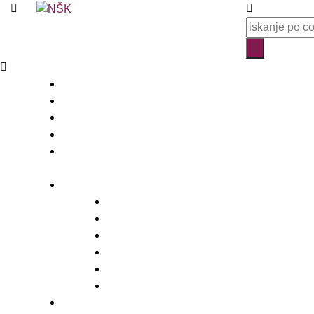
Knjižnica
O knjižnici
Enote, kontakti in urniki
Narodni dom
Trgovski dom
Slovenci v Italiji
Storitve knjižnice
Vpis
Katalog in dostop do gradiva
Rezervacija, izposoja in vračanje gradiva
Medknjižnične storitve
Dogodki in promocija knjižnice
Za založnike – CIP
E-viri