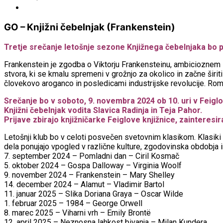
Obvestila
GO – Knjižni čebelnjak (Frankenstein)
Tretje srečanje letošnje sezone Knjižnega čebelnjaka bo p
Frankenstein je zgodba o Viktorju Frankensteinu, ambicioznem 
stvora, ki se kmalu spremeni v grožnjo za okolico in začne širiti
človekovo aroganco in posledicami industrijske revolucije. Roman
Srečanje bo v soboto, 9. novembra 2024 ob 10. uri v Feiglov
Knjižni čebelnjak vodita Slavica Radinja in Teja Pahor.
Prijave zbirajo knjižničarke Feiglove knjižnice, zainteresir
Letošnji klub bo v celoti posvečen svetovnim klasikom. Klasiki s
dela ponujajo vpogled v različne kulture, zgodovinska obdobja in
7. september 2024 – Pomladni dan – Ciril Kosmač
5. oktober 2024 – Gospa Dalloway – Virginia Woolf
9. november 2024 – Frankenstein – Mary Shelley
14. december 2024 – Alamut – Vladimir Bartol
11. januar 2025 – Slika Doriana Graya – Oscar Wilde
1. februar 2025 – 1984 – George Orwell
8. marec 2025 – Viharni vrh – Emily Brontë
12. april 2025 – Neznosna lahkost bivanja – Milan Kundera