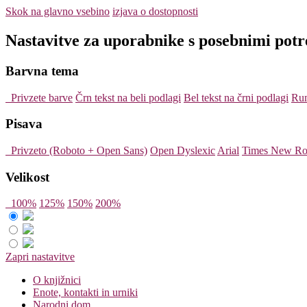
Skok na glavno vsebino
izjava o dostopnosti
Nastavitve za uporabnike s posebnimi pot
Barvna tema
Privzete barve
Črn tekst na beli podlagi
Bel tekst na črni podlagi
Rum
Pisava
Privzeto (Roboto + Open Sans)
Open Dyslexic
Arial
Times New R
Velikost
100%
125%
150%
200%
Zapri nastavitve
O knjižnici
Enote, kontakti in urniki
Narodni dom