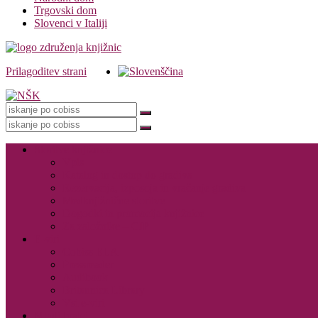
Trgovski dom
Slovenci v Italiji
Prilagoditev strani
Knjižnica
Storitve knjižnice
Vpis
Katalog in dostop do gradiva
Rezervacija, izposoja in vračanje gradiva
Medknjižnične storitve
Dogodki in promocija knjižnice
Za založnike – CIP
E-viri
Cobiss ELA
Pressreader
Audibook
Britannica Library
Vsi e-viri
Mladi bralci