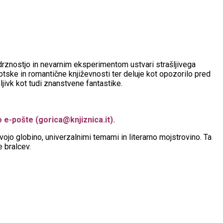
rznostjo in nevarnim eksperimentom ustvari strašljivega
gotske in romantične književnosti ter deluje kot opozorilo pred
ljivk kot tudi znanstvene fantastike.
o e-pošte (gorica@knjiznica.it).
ojo globino, univerzalnimi temami in literarno mojstrovino. Ta
e bralcev.