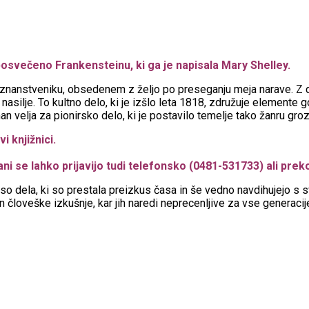
osvečeno Frankensteinu, ki ga je napisala Mary Shelley.
znanstveniku, obsedenem z željo po preseganju meja narave. Z d
 nasilje. To kultno delo, ki je izšlo leta 1818, združuje elemente 
 velja za pionirsko delo, ki je postavilo temelje tako žanru groz
i knjižnici.
ani se lahko prijavijo tudi telefonsko (0481-531733) ali prek
o dela, ki so prestala preizkus časa in še vedno navdihujejo s sv
 človeške izkušnje, kar jih naredi neprecenljive za vse generacij