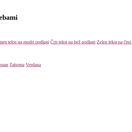
rebami
en tekst na modri podlagi
Črn tekst na bež podlagi
Zelen tekst na črni
oman
Tahoma
Verdana