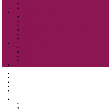
Otroci
Šole in vrtci
Odsek za zgodovino in etnografijo
Zbirka OZE
Dostopnost in naročanje gradiva na Odseku
Pravilnik Odseka za zgodovino in etnografijo
Odbor Bazoviški junaki
Etnonet.eu
Fototeka.it
Išči po ostalih katalogih
BiblioESt
BiblioGo
OPAC SBN
WorldCat
Obvestila
O knjižnici
Enote, kontakti in urniki
Narodni dom
Trgovski dom
Slovenci v Italiji
Storitve knjižnice
Vpis
Katalog in dostop do gradiva