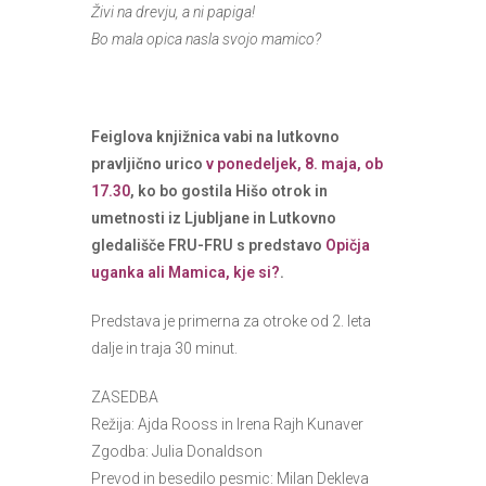
Živi na drevju, a ni papiga!
Bo mala opica nasla svojo mamico?
Feiglova knjižnica vabi na lutkovno
pravljično urico
v ponedeljek, 8. maja, ob
17.30
, ko bo gostila Hišo otrok in
umetnosti iz Ljubljane in Lutkovno
gledališče FRU-FRU s predstavo
Opičja
uganka ali Mamica, kje si?
.
Predstava je primerna za otroke od 2. leta
dalje in traja 30 minut.
ZASEDBA
Režija: Ajda Rooss in Irena Rajh Kunaver
Zgodba: Julia Donaldson
Prevod in besedilo pesmic: Milan Dekleva