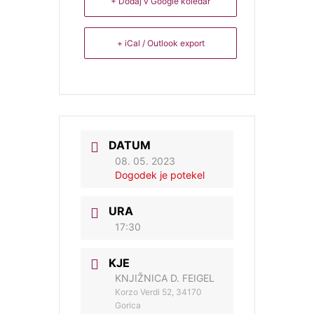
+ Dodaj v Google koledar
+ iCal / Outlook export
DATUM
08. 05. 2023
Dogodek je potekel
URA
17:30
KJE
KNJIŽNICA D. FEIGEL
Korzo Verdi 52, 34170
Gorica