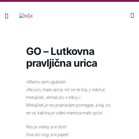
Knjižnica
GO – Lutkovna
pravljična urica
»Mamo sem zgubila!«
»Ne joči, mala opica, nič se ne boj, ji rekel je
metuljček, »kmalu bo s teboj.«
Metuljček je res pripravljen pomagati, a kaj, ko
ne ve, kakšna je videti mamica male opice …
Res je velika, a ni slon!
Ima več nog, a ni pajek!