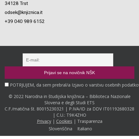
34128 Trst
odsek@knjiznica.it
+39 040 989 6152
POTRJUJEM, da sem prebral/a Izjavo o varstvu osebnih podatko
© 2022 Narodna in študijska knjižnica – Biblioteca Nazionale
Slovena e degli Studi ETS
C.F./matična št. 80015230321 | P.IVA/ID za DDV IT01192680328
| C.U.: T9K4ZHO
Privacy
|
Cookies
|
Trasparenza
Slovenščina
Italiano