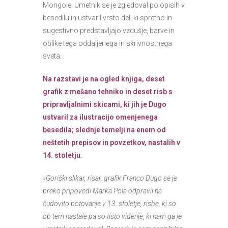
Mongole. Umetnik se je zgledoval po opisih v
besedilu in ustvaril vrsto del, ki spretno in
sugestivno predstavljajo vzdušje, barve in
oblike tega oddaljenega in skrivnostnega
sveta.
Na razstavi je na ogled knjiga, deset
grafik z mešano tehniko in deset risb s
pripravljalnimi skicami, ki jih je Dugo
ustvaril za ilustracijo omenjenega
besedila; slednje temelji na enem od
neštetih prepisov in povzetkov, nastalih v
14. stoletju.
»Goriški slikar, risar, grafik Franco Dugo se je
preko pripovedi Marka Pola odpravil na
čudovito potovanje v 13. stoletje, risbe, ki so
ob tem nastale pa so tisto videnje, ki nam ga je