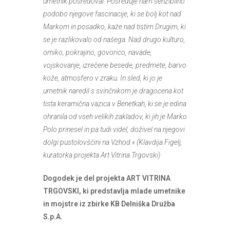
umetnik posredoval. Posreduje nam senzibilno
podobo njegove fascinacije, ki se bolj kot nad
Markom in posadko, kaže nad tistim Drugim, ki
se je razlikovalo od našega. Nad drugo kulturo,
omiko, pokrajino, govorico, navade,
vojskovanje, izrečene besede, predmete, barvo
kože, atmosfero v zraku. In sled, ki jo je
umetnik naredil s svinčnikom je dragocena kot
tista keramična vazica v Benetkah, ki se je edina
ohranila od vseh velikih zakladov, ki jih je Marko
Polo prinesel in pa tudi videl, doživel na njegovi
dolgi pustolovščini na Vzhod.« (Klavdija Figelj,
kuratorka projekta Art Vitrina Trgovski)
Dogodek je del projekta ART VITRINA
TRGOVSKI, ki predstavlja mlade umetnike
in mojstre iz zbirke KB Delniška Družba
S.p.A.