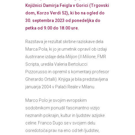
Knjižnici Damirja Feigla v Gorici (Trgovski
dom, Korzo Verdi 52), ki
bo na ogled do
30. septembra 2023 od ponedeljka do
petka od 9.00 do 18.00 ure.
Razstava je rezultat skrbne raziskave dela
Marca Pola, ki jo je umetnik opravil ob izdaji
ilustrirane izdaje dela
Milijon
(
Il Milione
, FMR
Scripta, uredila Valeria Bertolucci
Pizzorusso in opremil s komentarji profesor
Gherardo Ortalli). Knjiga je bila predstavljena
januarja 2004 v Palači Reale v Milanu.
Marco Polo je svojim evropskim
sodobnikom ponudil fascinantno vizijo
neznanih pokrajin, kultur in ljudstev azijske
celine. Franco Dugo se v svojem delu
osredotoča prav na eno od teh ljudstev,