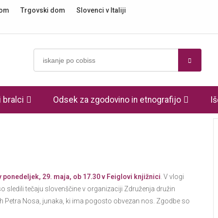
dom
Trgovski dom
Slovenci v Italiji
 bralci
Odsek za zgodovino in etnografijo
Iš
v ponedeljek, 29. maja, ob 17.30 v Feiglovi knjižnici
. V vlogi
 so sledili tečaju slovenščine v organizaciji Združenja družin
ah Petra Nosa, junaka, ki ima pogosto obvezan nos. Zgodbe so