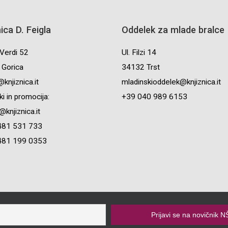
nica D. Feigla
Oddelek za mlade bralce
Verdi 52
Ul. Filzi 14
Gorica
34132 Trst
knjiznica.it
mladinskioddelek@knjiznica.it
i in promocija:
+39 040 989 6153
knjiznica.it
481 531 733
481 199 0353