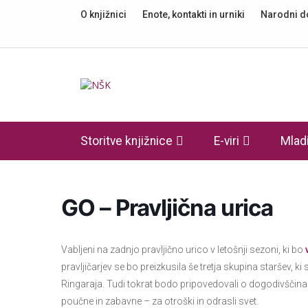
O knjižnici
Enote, kontakti in urniki
Narodni 
Knjižnica
Storitve knjižnice
E-viri
Mladi
GO – Pravljična urica
Vabljeni na zadnjo pravljično urico v letošnji sezoni, ki bo
pravljičarjev se bo preizkusila še tretja skupina staršev, ki
Ringaraja. Tudi tokrat bodo pripovedovali o dogodivščin
poučne in zabavne – za otroški in odrasli svet.