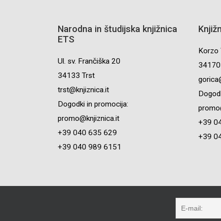
Narodna in študijska knjižnica
Knjiž
ETS
Korzo 
Ul. sv. Frančiška 20
34170 
34133 Trst
gorica@
trst@knjiznica.it
Dogodk
Dogodki in promocija:
promo@
promo@knjiznica.it
+39 0
+39 040 635 629
+39 0
+39 040 989 6151