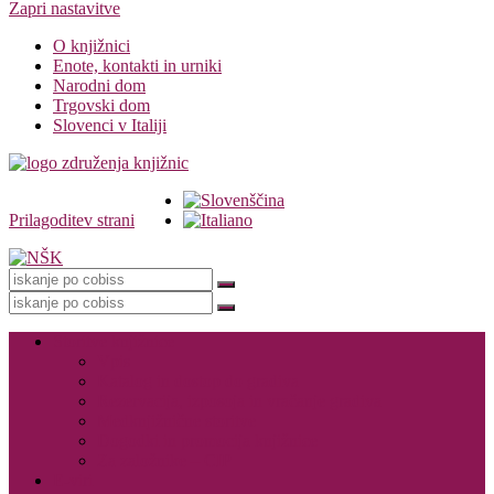
Zapri nastavitve
O knjižnici
Enote, kontakti in urniki
Narodni dom
Trgovski dom
Slovenci v Italiji
Prilagoditev strani
Knjižnica
Storitve knjižnice
Vpis
Katalog in dostop do gradiva
Rezervacija, izposoja in vračanje gradiva
Medknjižnične storitve
Dogodki in promocija knjižnice
Za založnike – CIP
E-viri