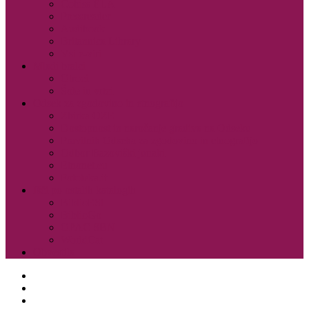
Cobiss ELA
Pressreader
Audibook
Britannica Library
Vsi e-viri
Mladi bralci
Otroci
Šole in vrtci
Odsek za zgodovino in etnografijo
Zbirka OZE
Dostopnost in naročanje gradiva na Odseku
Pravilnik Odseka za zgodovino in etnografijo
Odbor Bazoviški junaki
Etnonet.eu
Fototeka.it
Išči po ostalih katalogih
BiblioESt
BiblioGo
OPAC SBN
WorldCat
Obvestila
O knjižnici
Enote, kontakti in urniki
Narodni dom