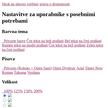
Skok na glavno vsebino
izjava o dostopnosti
Nastavitve za uporabnike s posebnimi
potrebami
Barvna tema
Privzete barve
Črn tekst na beli podlagi
Bel tekst na črni podlagi
Rumen tekst na modri podlagi
Črn tekst na bež podlagi
Zelen tekst
na črni podlagi
Pisava
Privzeto (Roboto + Open Sans)
Open Dyslexic
Arial
Times New
Roman
Tahoma
Verdana
Velikost
100%
125%
150%
200%