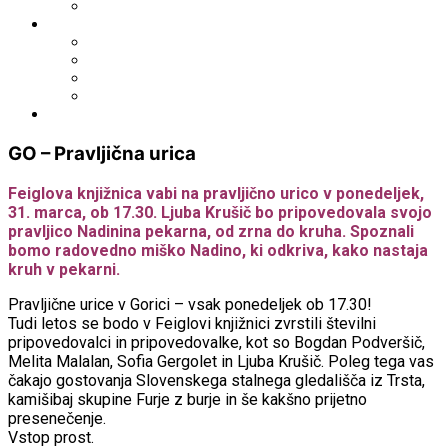
Fototeka.it
Išči po ostalih katalogih
BiblioESt
BiblioGo
OPAC SBN
WorldCat
Obvestila
GO – Pravljična urica
Feiglova knjižnica vabi na pravljično urico v ponedeljek,
31. marca, ob 17.30. Ljuba Krušič bo pripovedovala svojo
pravljico Nadinina pekarna, od zrna do kruha. Spoznali
bomo radovedno miško Nadino, ki odkriva, kako nastaja
kruh v pekarni.
Pravljične urice v Gorici – vsak ponedeljek ob 17.30!
Tudi letos se bodo v Feiglovi knjižnici zvrstili številni
pripovedovalci in pripovedovalke, kot so Bogdan Podveršič,
Melita Malalan, Sofia Gergolet in Ljuba Krušič. Poleg tega vas
čakajo gostovanja Slovenskega stalnega gledališča iz Trsta,
kamišibaj skupine Furje z burje in še kakšno prijetno
presenečenje.
Vstop prost.