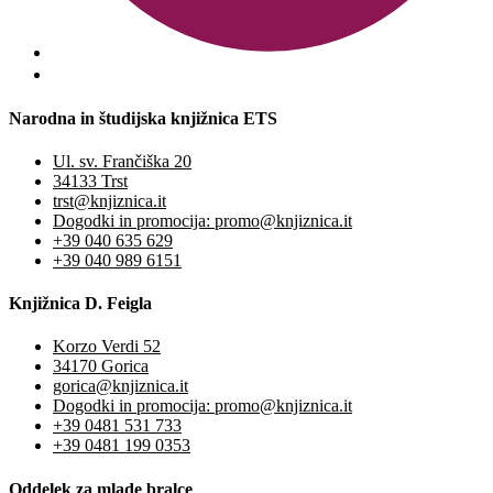
Narodna in študijska knjižnica ETS
Ul. sv. Frančiška 20
34133 Trst
trst@knjiznica.it
Dogodki in promocija: promo@knjiznica.it
+39 040 635 629
+39 040 989 6151
Knjižnica D. Feigla
Korzo Verdi 52
34170 Gorica
gorica@knjiznica.it
Dogodki in promocija: promo@knjiznica.it
+39 0481 531 733
+39 0481 199 0353
Oddelek za mlade bralce