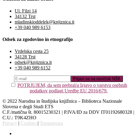
Ul. Filzi 14
34132 Trst
mladinskioddelek@knjiznica.it
+39 040 989 6153
Odsek za zgodovino in etnografijo
Vrdelska cesta 25
34128 Trst
odsek@knjiznica.it
+39 040 989 6152
POTRJUJEM, da sem prebral/a Izjavo o varstvu osebnih
podatkov podlagi Uredbe EU 2016/679.
© 2022 Narodna in študijska knjižnica – Biblioteca Nazionale
Slovena e degli Studi ETS
C.F./matična št. 80015230321 | P.IVA/ID za DDV IT01192680328 |
C.U.: T9K4ZHO
Privacy
|
Cookies
|
Trasparenza
Slovenščina