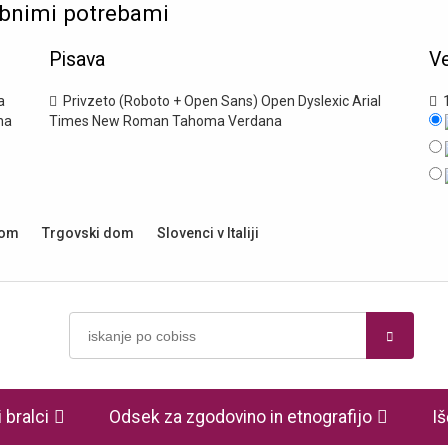
ebnimi potrebami
Pisava
Ve
a
Privzeto (Roboto + Open Sans)
Open Dyslexic
Arial
1
na
Times New Roman
Tahoma
Verdana
dom
Trgovski dom
Slovenci v Italiji
 bralci
Odsek za zgodovino in etnografijo
Iš