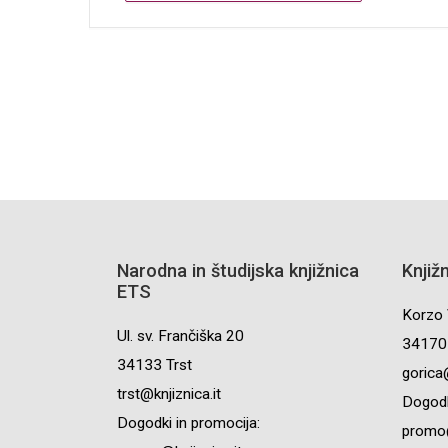
Narodna in študijska knjižnica
Knjiž
ETS
Korzo 
Ul. sv. Frančiška 20
34170 
34133 Trst
gorica@
trst@knjiznica.it
Dogodk
Dogodki in promocija:
promo@