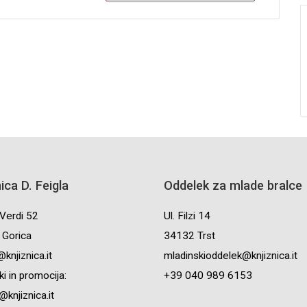
nica D. Feigla
Oddelek za mlade bralce
Verdi 52
Ul. Filzi 14
Gorica
34132 Trst
knjiznica.it
mladinskioddelek@knjiznica.it
i in promocija:
+39 040 989 6153
knjiznica.it