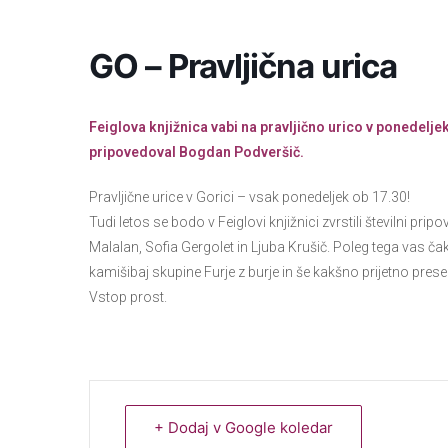
GO – Pravljična urica
Feiglova knjižnica vabi na pravljično urico v ponedeljek, 
pripovedoval Bogdan Podveršič.
Pravljične urice v Gorici – vsak ponedeljek ob 17.30!
Tudi letos se bodo v Feiglovi knjižnici zvrstili številni pr
Malalan, Sofia Gergolet in Ljuba Krušič. Poleg tega vas č
kamišibaj skupine Furje z burje in še kakšno prijetno pres
Vstop prost.
+ Dodaj v Google koledar