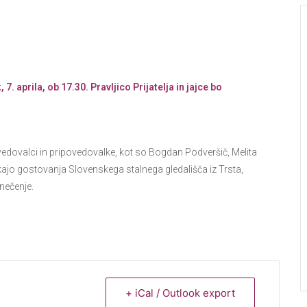
7. aprila, ob 17.30. Pravljico Prijatelja in jajce bo
ipovedovalci in pripovedovalke, kot so Bogdan Podveršič, Melita
akajo gostovanja Slovenskega stalnega gledališča iz Trsta,
enečenje.
+ iCal / Outlook export