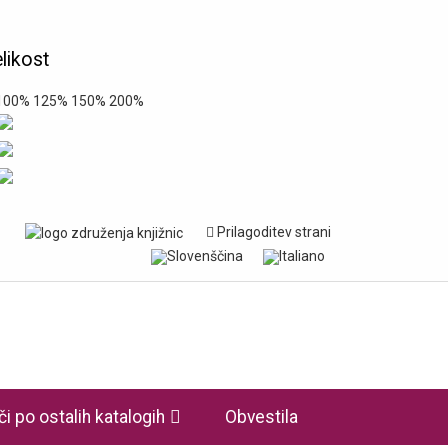
likost
00%
125%
150%
200%
Prilagoditev strani
či po ostalih katalogih
Obvestila