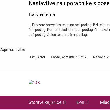
Nastavitve za uporabnike s pos
Barvna tema
Privzete barve
Črn tekst na beli podlagi
Bel tekst n
črni podlagi
Rumen tekst na modri podlagi
Črn tekst 
bež podlagi
Zelen tekst na črni podlagi
Zapri nastavitve
O knjižnici
Enote, kontakti in urniki
Narodni 
Knjižnica
Storitve knjižnice
E-viri
Mladi