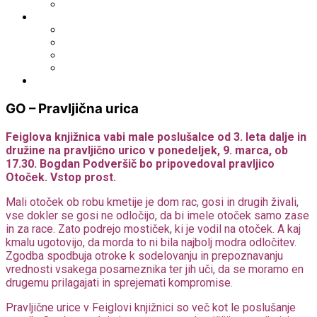
Fototeka.it
Išči po ostalih katalogih
BiblioESt
BiblioGo
OPAC SBN
WorldCat
Obvestila
GO – Pravljična urica
Feiglova knjižnica vabi male poslušalce od 3. leta dalje in
družine na pravljično urico v ponedeljek, 9. marca, ob
17.30. Bogdan Podveršič bo pripovedoval pravljico
Otoček. Vstop prost.
Mali otoček ob robu kmetije je dom rac, gosi in drugih živali,
vse dokler se gosi ne odločijo, da bi imele otoček samo zase
in za race. Zato podrejo mostiček, ki je vodil na otoček. A kaj
kmalu ugotovijo, da morda to ni bila najbolj modra odločitev.
Zgodba spodbuja otroke k sodelovanju in prepoznavanju
vrednosti vsakega posameznika ter jih uči, da se moramo en
drugemu prilagajati in sprejemati kompromise.
Pravljične urice v Feiglovi knjižnici so več kot le poslušanje