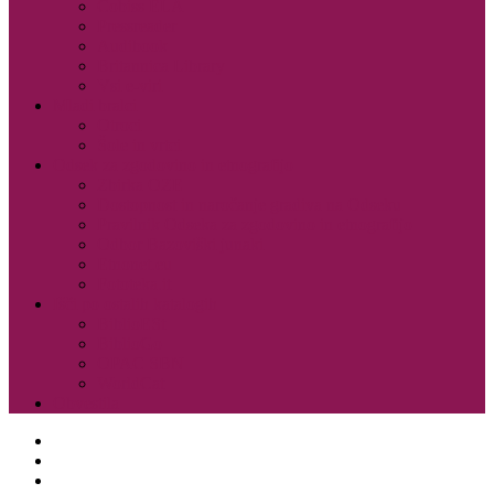
Cobiss ELA
Pressreader
Audibook
Britannica Library
Vsi e-viri
Mladi bralci
Otroci
Šole in vrtci
Odsek za zgodovino in etnografijo
Zbirka OZE
Dostopnost in naročanje gradiva na Odseku
Pravilnik Odseka za zgodovino in etnografijo
Odbor Bazoviški junaki
Etnonet.eu
Fototeka.it
Išči po ostalih katalogih
BiblioESt
BiblioGo
OPAC SBN
WorldCat
Obvestila
O knjižnici
Enote, kontakti in urniki
Narodni dom