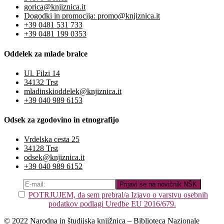
gorica@knjiznica.it
Dogodki in promocija: promo@knjiznica.it
+39 0481 531 733
+39 0481 199 0353
Oddelek za mlade bralce
Ul. Filzi 14
34132 Trst
mladinskioddelek@knjiznica.it
+39 040 989 6153
Odsek za zgodovino in etnografijo
Vrdelska cesta 25
34128 Trst
odsek@knjiznica.it
+39 040 989 6152
POTRJUJEM, da sem prebral/a Izjavo o varstvu osebnih
podatkov podlagi Uredbe EU 2016/679.
© 2022 Narodna in študijska knjižnica – Biblioteca Nazionale