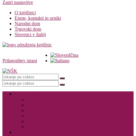
Zapri nastavitve
O knjižnici
Enote, kontakti in urniki
Narodni dom
Trgovski dom
Slovenci v Italiji
Prilagoditev strani
Knjižnica
Storitve knjižnice
Vpis
Katalog in dostop do gradiva
Rezervacija, izposoja in vračanje gradiva
Medknjižnične storitve
Dogodki in promocija knjižnice
Za založnike – CIP
E-viri