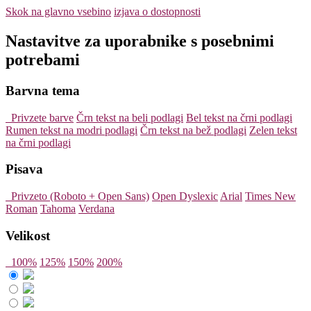
Skok na glavno vsebino
izjava o dostopnosti
Nastavitve za uporabnike s posebnimi
potrebami
Barvna tema
Privzete barve
Črn tekst na beli podlagi
Bel tekst na črni podlagi
Rumen tekst na modri podlagi
Črn tekst na bež podlagi
Zelen tekst
na črni podlagi
Pisava
Privzeto (Roboto + Open Sans)
Open Dyslexic
Arial
Times New
Roman
Tahoma
Verdana
Velikost
100%
125%
150%
200%