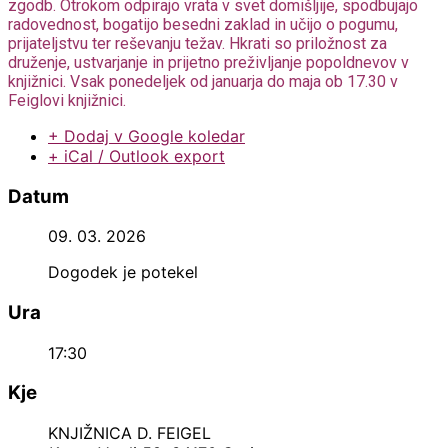
zgodb. Otrokom odpirajo vrata v svet domišljije, spodbujajo
radovednost, bogatijo besedni zaklad in učijo o pogumu,
prijateljstvu ter reševanju težav. Hkrati so priložnost za
druženje, ustvarjanje in prijetno preživljanje popoldnevov v
knjižnici. Vsak ponedeljek od januarja do maja ob 17.30 v
Feiglovi knjižnici.
+ Dodaj v Google koledar
+ iCal / Outlook export
Datum
09. 03. 2026
Dogodek je potekel
Ura
17:30
Kje
KNJIŽNICA D. FEIGEL