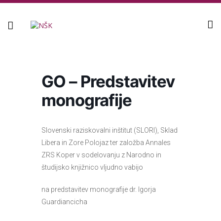
Knjižnica
GO – Predstavitev
monografije
Slo
venski raziskovalni inštitut (SLORI), Sklad
Libera in Zore Polojaz ter založba Annales
ZRS Koper v sodelovanju z Narodno in
študijsko knjižnico vljudno vabijo
na predstavitev monografije dr. Igorja
Guardiancicha