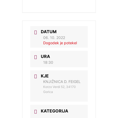
DATUM
06. 10. 2022
Dogodek je potekel
URA
18:30
KJE
KNJIŽNICA D. FEIGEL
Korzo Verdi 52, 34170
Gorica
KATEGORIJA