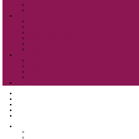
Otroci
Šole in vrtci
Odsek za zgodovino in etnografijo
Zbirka OZE
Dostopnost in naročanje gradiva na Odseku
Pravilnik Odseka za zgodovino in etnografijo
Odbor Bazoviški junaki
Etnonet.eu
Fototeka.it
Išči po ostalih katalogih
BiblioESt
BiblioGo
OPAC SBN
WorldCat
Obvestila
O knjižnici
Enote, kontakti in urniki
Narodni dom
Trgovski dom
Slovenci v Italiji
Storitve knjižnice
Vpis
Katalog in dostop do gradiva