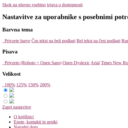
Skok na glavno vsebino
izjava o dostopnosti
Nastavitve za uporabnike s posebnimi pot
Barvna tema
Privzete barve
Črn tekst na beli podlagi
Bel tekst na črni podlagi
Rum
Pisava
Privzeto (Roboto + Open Sans)
Open Dyslexic
Arial
Times New R
Velikost
100%
125%
150%
200%
Zapri nastavitve
O knjižnici
Enote, kontakti in urniki
Narodni dom