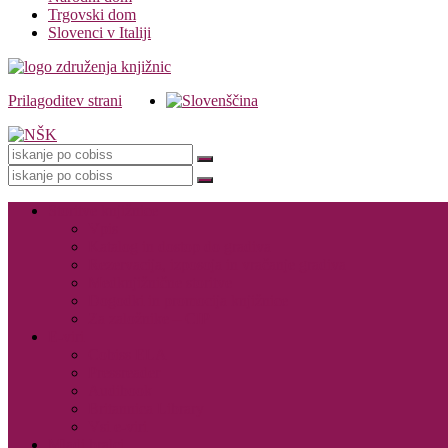
Trgovski dom
Slovenci v Italiji
Prilagoditev strani
Knjižnica
Storitve knjižnice
Vpis
Katalog in dostop do gradiva
Rezervacija, izposoja in vračanje gradiva
Medknjižnične storitve
Dogodki in promocija knjižnice
Za založnike – CIP
E-viri
Cobiss ELA
Pressreader
Audibook
Britannica Library
Vsi e-viri
Mladi bralci