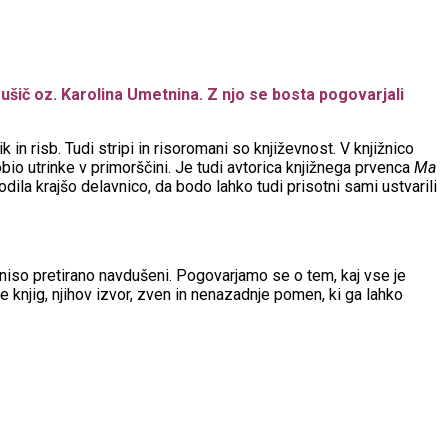
rušič oz. Karolina Umetnina. Z njo se bosta pogovarjali
n risb. Tudi stripi in risoromani so književnost. V knjižnico
bio utrinke v primorščini. Je tudi avtorica knjižnega prvenca
Ma
dila krajšo delavnico, da bodo lahko tudi prisotni sami ustvarili
niso pretirano navdušeni. Pogovarjamo se o tem, kaj vse je
te knjig, njihov izvor, zven in nenazadnje pomen, ki ga lahko