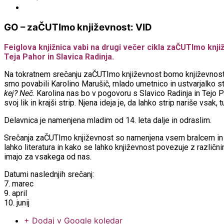
Obvestila
GO – zaČUTImo književnost: VID
Feiglova knjižnica vabi na drugi večer cikla zaČUTImo knjiž
Teja Pahor in Slavica Radinja.
Na tokratnem srečanju zaČUTImo književnost bomo književnost pove
smo povabili Karolino Marušič, mlado umetnico in ustvarjalko str
kej? Neč
. Karolina nas bo v pogovoru s Slavico Radinja in Tejo P
svoj lik in krajši strip. Njena ideja je, da lahko strip nariše vsak
Delavnica je namenjena mladim od 14. leta dalje in odraslim.
Srečanja zaČUTImo književnost so namenjena vsem bralcem in lju
lahko literatura in kako se lahko književnost povezuje z različnim
imajo za vsakega od nas.
Datumi naslednjih srečanj:
7. marec
9. april
10. junij
+ Dodaj v Google koledar