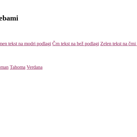
rebami
en tekst na modri podlagi
Črn tekst na bež podlagi
Zelen tekst na črni
oman
Tahoma
Verdana