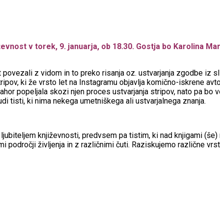
evnost v torek, 9. januarja, ob 18.30. Gostja bo Karolina Ma
zali z vidom in to preko risanja oz. ustvarjanja zgodbe iz slik i
ipov, ki že vrsto let na Instagramu objavlja komično-iskrene avto
ahor popeljala skozi njen proces ustvarjanja stripov, nato pa bo vo
, tudi tisti, ki nima nekega umetniškega ali ustvarjalnega znanja.
biteljem književnosti, predvsem pa tistim, ki nad knjigami (še) 
i področji življenja in z različnimi čuti. Raziskujemo različne vrs