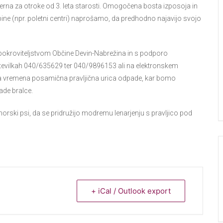
merna za otroke od 3. leta starosti. Omogočena bosta izposoja in
upine (npr. poletni centri) naprošamo, da predhodno najavijo svojo
d pokroviteljstvom Občine Devin-Nabrežina in s podporo
 številkah 040/635629 ter 040/9896153 ali na elektronskem
ga vremena posamična pravljična urica odpade, kar bomo
ade bralce.
orski psi, da se pridružijo modremu lenarjenju s pravljico pod
+ iCal / Outlook export