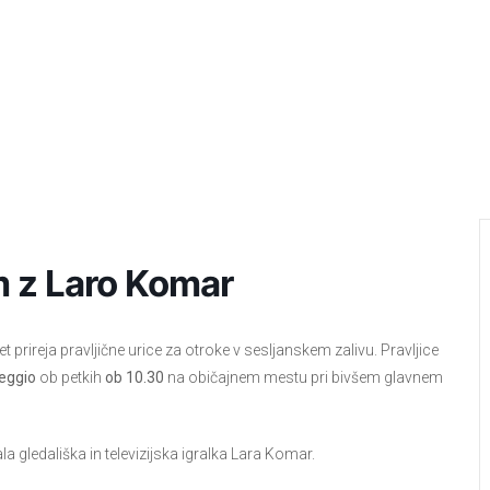
m z Laro Komar
 prireja pravljične urice za otroke v sesljanskem zalivu. Pravljice
reggio
ob petkih
ob 10.30
na običajnem mestu pri bivšem glavnem
a gledališka in televizijska igralka Lara Komar.