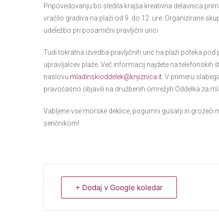
Pripovedovanju bo sledila krajša kreativna delavnica pri
vračilo gradiva na plaži od 9. do 12. ure. Organizirane sk
udeležbo pri posamični pravljični urici.
Tudi tokratna izvedba pravljičnih uric na plaži poteka po
upravljalcev plaže. Več informacij najdete na telefonskih
naslovu
mladinskioddelek@knjiznica.it
. V primeru slabe
pravočasno objavili na družbenih omrežjih Oddelka za ml
Vabljene vse morske deklice, pogumni gusarji in grozeči m
senčnikom!
+ Dodaj v Google koledar