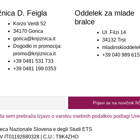
žnica D. Feigla
Oddelek za mlade
bralce
Korzo Verdi 52
34170 Gorica
Ul. Filzi 14
gorica@knjiznica.it
34132 Trst
Dogodki in promocija:
mladinskioddelek
promo@knjiznica.it
+39 040 989 615
+39 0481 531 733
+39 0481 199 0353
sem prebral/a Izjavo o varstvu osebnih podatkov podlagi Ur
oteca Nazionale Slovena e degli Studi ETS
DDV IT01192680328 | C.U.: T9K4ZHO