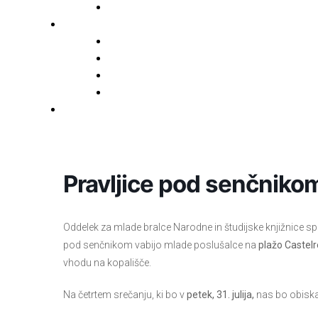
Fototeka.it
Išči po ostalih katalogih
BiblioESt
BiblioGo
OPAC SBN
WorldCat
Obvestila
Pravljice pod senčniko
Oddelek za mlade bralce Narodne in študijske knjižnice spet
pod senčnikom vabijo mlade poslušalce na
plažo Castel
vhodu na kopališče.
Na četrtem srečanju, ki bo v
petek, 31. julija,
nas bo obiskal