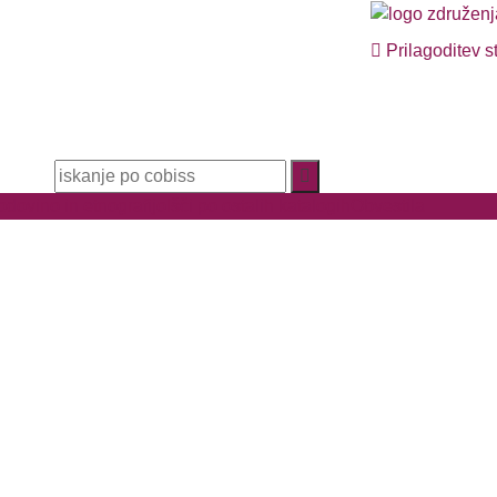
Prilagoditev s
dovino in etnografijo
Išči po ostalih katalogih
Obvestila