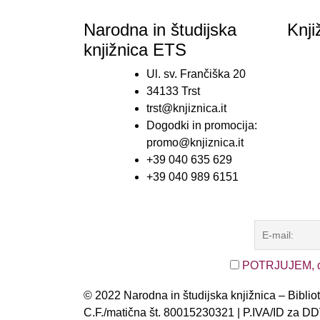
Narodna in študijska
Knji
knjižnica ETS
Ul. sv. Frančiška 20
34133 Trst
trst@knjiznica.it
Dogodki in promocija:
promo@knjiznica.it
+39 040 635 629
+39 040 989 6151
POTRJUJEM, da 
© 2022 Narodna in študijska knjižnica – Bibli
C.F./matična št. 80015230321 | P.IVA/ID za 