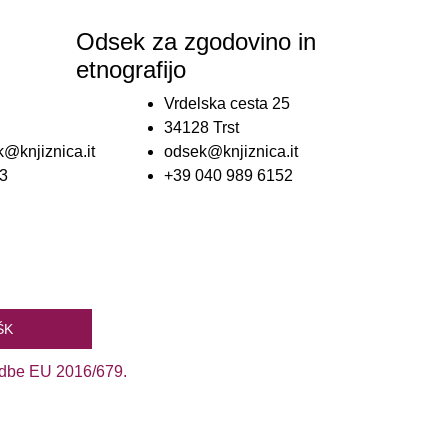
Odsek za zgodovino in
etnografijo
Vrdelska cesta 25
34128 Trst
@knjiznica.it
odsek@knjiznica.it
3
+39 040 989 6152
edbe EU 2016/679.