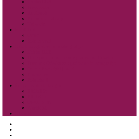
Cobiss ELA
Pressreader
Audibook
Britannica Library
Vsi e-viri
Mladi bralci
Otroci
Šole in vrtci
Odsek za zgodovino in etnografijo
Zbirka OZE
Dostopnost in naročanje gradiva na Odseku
Pravilnik Odseka za zgodovino in etnografijo
Odbor Bazoviški junaki
Etnonet.eu
Fototeka.it
Išči po ostalih katalogih
BiblioESt
BiblioGo
OPAC SBN
WorldCat
Obvestila
O knjižnici
Enote, kontakti in urniki
Narodni dom