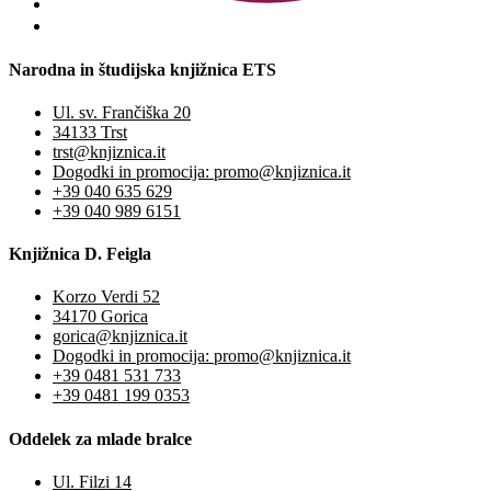
Narodna in študijska knjižnica ETS
Ul. sv. Frančiška 20
34133 Trst
trst@knjiznica.it
Dogodki in promocija: promo@knjiznica.it
+39 040 635 629
+39 040 989 6151
Knjižnica D. Feigla
Korzo Verdi 52
34170 Gorica
gorica@knjiznica.it
Dogodki in promocija: promo@knjiznica.it
+39 0481 531 733
+39 0481 199 0353
Oddelek za mlade bralce
Ul. Filzi 14