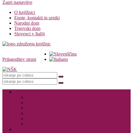
Zapri nastavitve
O knjižnici
Enote, kontakti in urniki
Narodni dom
Trgovski dom
Slovenci v Italiji
Prilagoditev strani
Knjižnica
Storitve knjižnice
Vpis
Katalog in dostop do gradiva
Rezervacija, izposoja in vračanje gradiva
Medknjižnične storitve
Dogodki in promocija knjižnice
Za založnike – CIP
E-viri