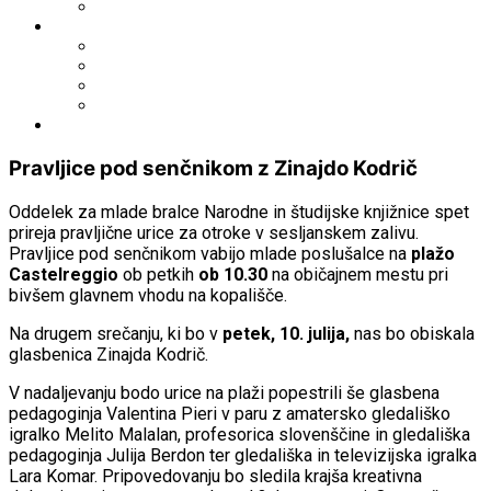
Fototeka.it
Išči po ostalih katalogih
BiblioESt
BiblioGo
OPAC SBN
WorldCat
Obvestila
Pravljice pod senčnikom z Zinajdo Kodrič
Oddelek za mlade bralce Narodne in študijske knjižnice spet
prireja pravljične urice za otroke v sesljanskem zalivu.
Pravljice pod senčnikom vabijo mlade poslušalce na
plažo
Castelreggio
ob petkih
ob 10.30
na običajnem mestu pri
bivšem glavnem vhodu na kopališče.
Na drugem srečanju, ki bo v
petek, 10. julija,
nas bo obiskala
glasbenica Zinajda Kodrič.
V nadaljevanju bodo urice na plaži popestrili še glasbena
pedagoginja Valentina Pieri v paru z amatersko gledališko
igralko Melito Malalan, profesorica slovenščine in gledališka
pedagoginja Julija Berdon ter gledališka in televizijska igralka
Lara Komar. Pripovedovanju bo sledila krajša kreativna