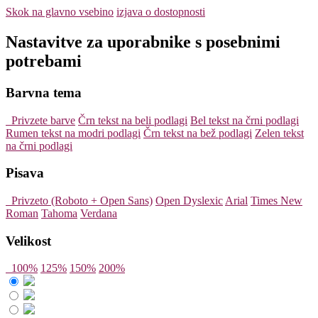
Skok na glavno vsebino
izjava o dostopnosti
Nastavitve za uporabnike s posebnimi
potrebami
Barvna tema
Privzete barve
Črn tekst na beli podlagi
Bel tekst na črni podlagi
Rumen tekst na modri podlagi
Črn tekst na bež podlagi
Zelen tekst
na črni podlagi
Pisava
Privzeto (Roboto + Open Sans)
Open Dyslexic
Arial
Times New
Roman
Tahoma
Verdana
Velikost
100%
125%
150%
200%