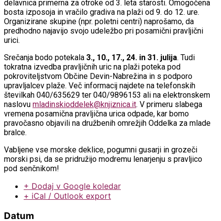
delavnica primerna za otroke od 3. leta starosti. Omogočena
bosta izposoja in vračilo gradiva na plaži od 9. do 12. ure.
Organizirane skupine (npr. poletni centri) naprošamo, da
predhodno najavijo svojo udeležbo pri posamični pravljični
urici.
Srečanja bodo potekala
3., 10., 17., 24. in 31. julija
. Tudi
tokratna izvedba pravljičnih uric na plaži poteka pod
pokroviteljstvom Občine Devin-Nabrežina in s podporo
upravljalcev plaže. Več informacij najdete na telefonskih
številkah 040/635629 ter 040/9896153 ali na elektronskem
naslovu
mladinskioddelek@knjiznica.it
. V primeru slabega
vremena posamična pravljična urica odpade, kar bomo
pravočasno objavili na družbenih omrežjih Oddelka za mlade
bralce.
Vabljene vse morske deklice, pogumni gusarji in grozeči
morski psi, da se pridružijo modremu lenarjenju s pravljico
pod senčnikom!
+ Dodaj v Google koledar
+ iCal / Outlook export
Datum