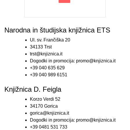
Narodna in študijska knjižnica ETS
Ul. sv. Frančiška 20
34133 Trst
trst@knjiznica.it
Dogodki in promocija: promo@knjiznica.it
+39 040 635 629
+39 040 989 6151
Knjižnica D. Feigla
Korzo Verdi 52
34170 Gorica
gorica@knjiznica.it
Dogodki in promocija: promo@knjiznica.it
+39 0481 531 733