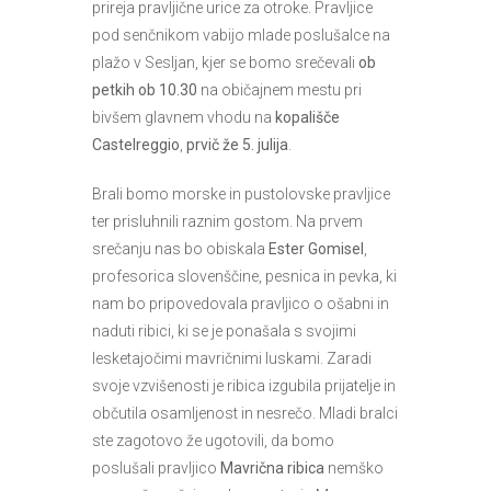
prireja pravljične urice za otroke. Pravljice
pod senčnikom vabijo mlade poslušalce na
plažo v Sesljan, kjer se bomo srečevali
ob
petkih ob 10.30
na običajnem mestu pri
bivšem glavnem vhodu na
kopališče
Castelreggio
,
prvič
že 5. julija
.
Brali bomo morske in pustolovske pravljice
ter prisluhnili raznim gostom. Na prvem
srečanju nas bo obiskala
Ester Gomisel
,
profesorica slovenščine, pesnica in pevka, ki
nam bo pripovedovala pravljico o ošabni in
naduti ribici, ki se je ponašala s svojimi
lesketajočimi mavričnimi luskami. Zaradi
svoje vzvišenosti je ribica izgubila prijatelje in
občutila osamljenost in nesrečo. Mladi bralci
ste zagotovo že ugotovili, da bomo
poslušali pravljico
Mavrična ribica
nemško