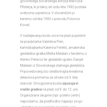
govorečega švicarskega avtorja Marcusa
Pfisterja, ki je takoj ob izidu leta 1992 postala
svetovna uspešnica. V slovenščini jo
beremo od leta 1993 v prevodu Polonce
Kovač.
V nadaljevanju bodo urice na plaži popestrili
še pravljičarka Valentina Pieri,
kamišibajkarka Katerina Ferletič, amaterska
gledališka igralka Melita Malalan v tandemu z
Alenko Petaros ter gledališki igralec Danijel
Malalan iz Slovenskega stalnega gledališča.
Pripovedovanju bo sledila krajša kreativna
delavnica primerna za otroke od 3. leta
starosti. Omogočena bosta
izposoja in
vračilo gradiva
na plaži od 9. do 12. ure.
Organizirane skupine (npr. poletni centri)
naprošamo, da predhodno najavijo svojo