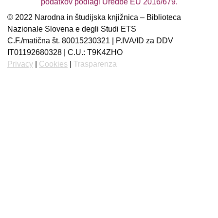
podatkov podlagi Uredbe EU 2016/679.
© 2022 Narodna in študijska knjižnica – Biblioteca
Nazionale Slovena e degli Studi ETS
C.F./matična št. 80015230321 | P.IVA/ID za DDV
IT01192680328 | C.U.: T9K4ZHO
Privacy
|
Cookies
|
Trasparenza
Slovenščina
Italiano