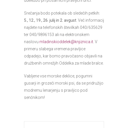
udeležbo pri posamični pravljični urici.
Srečanja bodo potekala ob sledečih petkih:
5., 12., 19., 26. julij in 2. avgust
. Več informacij
najdete na telefonskih številkah 040/635629
ter 040/9896153 ali na elektronskem
naslovu
mladinskioddelek@knjiznica.it
. V
primeru slabega vremena pravljice
odpadejo, kar bomo pravočasno objavili na
družbenih omrežjih Oddelka za mlade bralce.
Vabljene vse morske deklice, pogumni
gusarji in grozeči morski psi, da se pridružijo
modremu lenarjenju s pravljico pod
senčnikom!