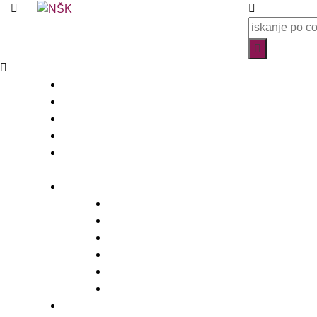
Knjižnica
O knjižnici
Enote, kontakti in urniki
Narodni dom
Trgovski dom
Slovenci v Italiji
Storitve knjižnice
Vpis
Katalog in dostop do gradiva
Rezervacija, izposoja in vračanje gradiva
Medknjižnične storitve
Dogodki in promocija knjižnice
Za založnike – CIP
E-viri