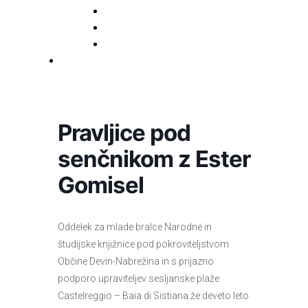
BiblioGo
OPAC SBN
WorldCat
Obvestila
Pravljice pod
senčnikom z Ester
Gomisel
Oddelek za mlade bralce Narodne in
študijske knjižnice pod pokroviteljstvom
Občine Devin-Nabrežina in s prijazno
podporo upraviteljev sesljanske plaže
Castelreggio – Baia di Sistiana že deveto leto