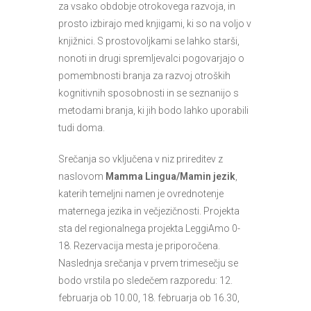
za vsako obdobje otrokovega razvoja, in
prosto izbirajo med knjigami, ki so na voljo v
knjižnici. S prostovoljkami se lahko starši,
nonoti in drugi spremljevalci pogovarjajo o
pomembnosti branja za razvoj otroških
kognitivnih sposobnosti in se seznanijo s
metodami branja, ki jih bodo lahko uporabili
tudi doma.
Srečanja so vključena v niz prireditev z
naslovom
Mamma Lingua/Mamin jezik
,
katerih temeljni namen je ovrednotenje
maternega jezika in večjezičnosti. Projekta
sta del regionalnega projekta LeggiAmo 0-
18. Rezervacija mesta je priporočena.
Naslednja srečanja v prvem trimesečju se
bodo vrstila po sledečem razporedu: 12.
februarja ob 10.00, 18. februarja ob 16.30,