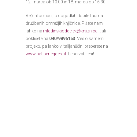
12. marca ob 10.00 in 18. marca ob 16.30.
Več informacij o dogodkih dobite tudi na
družbenih omrežjih knjižnice. Pišete nam
lahko na
mladinskioddelek@knjiznica.it
ali
pokličete na
040/9896153
. Več o samem
projektu pa lahko v italijanščini preberete na
www.natiperleggere.it
. Lepo vabljeni!