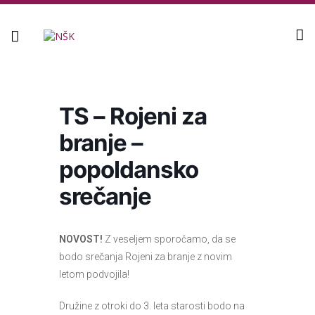
Knjižnica
TS – Rojeni za
branje –
popoldansko
srečanje
NOVOST!
Z veseljem sporočamo, da se
bodo srečanja Rojeni za branje z novim
letom podvojila!
Družine z otroki do 3. leta starosti bodo na