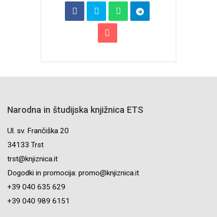
Narodna in študijska knjižnica ETS
Ul. sv. Frančiška 20
34133 Trst
trst@knjiznica.it
Dogodki in promocija: promo@knjiznica.it
+39 040 635 629
+39 040 989 6151