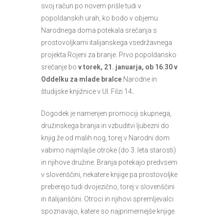
svoj račun po novem prišle tudi v
popoldanskih urah, ko bodo v objemu
Narodnega doma potekala srečanja s
prostovoljkami italijanskega vsedržavnega
projekta Rojeni za branje. Prvo popoldansko
srečanje bo
v torek, 21. januarja, ob 16.30 v
Oddelku za mlade bralce
Narodne in
študijske knjižnice v Ul. Filzi 14
.
Dogodek je namenjen promociji skupnega,
družinskega branja in vzbuditvi ljubezni do
knjig že od malih nog, torej v Narodni dom
vabimo najmlajše otroke (do 3. leta starosti)
in njihove družine. Branja potekajo predvsem
v slovenščini, nekatere knjige pa prostovoljke
preberejo tudi dvojezično, torej v slovenščini
in italijanščini. Otroci in njihovi spremljevalci
spoznavajo, katere so najprimernejše knjige