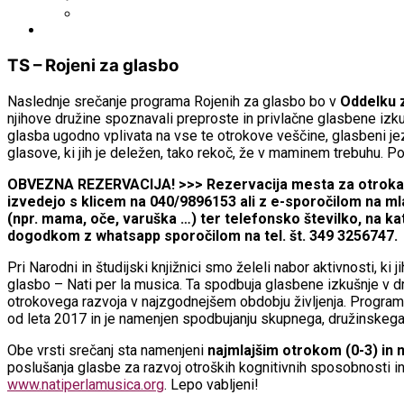
WorldCat
Obvestila
TS – Rojeni za glasbo
Naslednje srečanje programa Rojenih za glasbo bo v
Oddelku z
njihove družine spoznavali preproste in privlačne glasbene izkušn
glasba ugodno vplivata na vse te otrokove veščine, glasbeni je
glasove, ki jih je deležen, tako rekoč, že v maminem trebuhu. P
OBVEZNA REZERVACIJA! >>> Rezervacija mesta za otroka in
izvedejo s klicem na 040/9896153 ali z e-sporočilom na ml
(npr. mama, oče, varuška …) ter telefonsko številko, na ka
dogodkom z whatsapp sporočilom na tel. št. 349 3256747.
Pri Narodni in študijski knjižnici smo želeli nabor aktivnosti, k
glasbo – Nati per la musica. Ta spodbuja glasbene izkušnje v d
otrokovega razvoja v najzgodnejšem obdobju življenja. Program
od leta 2017 in je namenjen spodbujanju skupnega, družinskega b
Obe vrsti srečanj sta namenjeni
najmlajšim otrokom (0-3) in 
poslušanja glasbe za razvoj otroških kognitivnih sposobnosti in
www.natiperlamusica.org
. Lepo vabljeni!