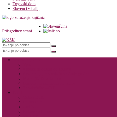
Trgovski dom
Slovenci v Italiji
Prilagoditev strani
Knjižnica
Storitve knjižnice
Vpis
Katalog in dostop do gradiva
Rezervacija, izposoja in vračanje gradiva
Medknjižnične storitve
Dogodki in promocija knjižnice
Za založnike – CIP
E-viri
Cobiss ELA
Pressreader
Audibook
Britannica Library
Vsi e-viri