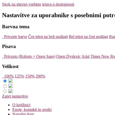
Skok na glavno vsebino
izjava o dostopnosti
Nastavitve za uporabnike s posebnimi pot
Barvna tema
Privzete barve
Črn tekst na beli podlagi
Bel tekst na črni podlagi
Rum
Pisava
Privzeto (Roboto + Open Sans)
Open Dyslexic
Arial
Times New R
Velikost
100%
125%
150%
200%
Zapri nastavitve
O knjižnici
Enote, kontakti in urniki
Narodni dom