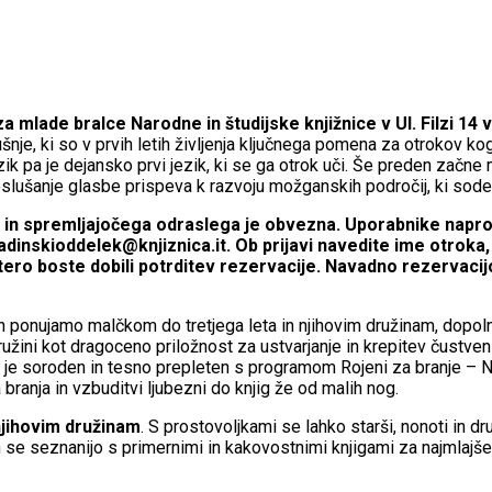
a mlade bralce Narodne in študijske knjižnice v Ul. Filzi 14 v 
je, ki so v prvih letih življenja ključnega pomena za otrokov kogni
zik pa je dejansko prvi jezik, ki se ga otrok uči. Še preden začn
oslušanje glasbe prispeva k razvoju možganskih področij, ki sodel
 spremljajočega odraslega je obvezna. Uporabnike naproša
adinskioddelek@knjiznica.it. Ob prijavi navedite ime otroka,
tero boste dobili potrditev rezervacije. Navadno rezervacijo
i jih ponujamo malčkom do tretjega leta in njihovim družinam, dopo
ružini kot dragoceno priložnost za ustvarjanje in krepitev čust
 je soroden in tesno prepleten s programom Rojeni za branje – Na
ranja in vzbuditvi ljubezni do knjig že od malih nog.
njihovim družinam
. S prostovoljkami se lahko starši, nonoti in 
 se seznanijo s primernimi in kakovostnimi knjigami za najmlajše