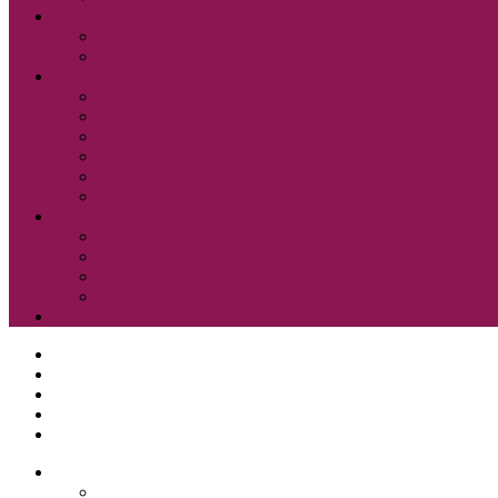
Mladi bralci
Otroci
Šole in vrtci
Odsek za zgodovino in etnografijo
Zbirka OZE
Dostopnost in naročanje gradiva na Odseku
Pravilnik Odseka za zgodovino in etnografijo
Odbor Bazoviški junaki
Etnonet.eu
Fototeka.it
Išči po ostalih katalogih
BiblioESt
BiblioGo
OPAC SBN
WorldCat
Obvestila
O knjižnici
Enote, kontakti in urniki
Narodni dom
Trgovski dom
Slovenci v Italiji
Storitve knjižnice
Vpis