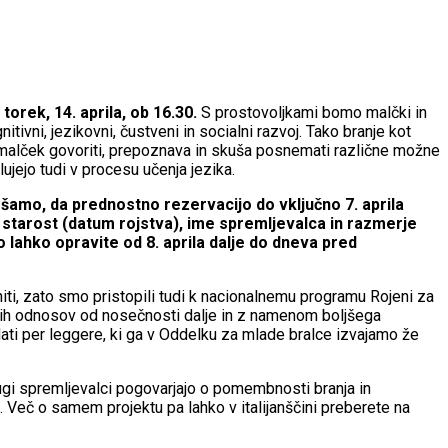
torek, 14. aprila, ob 16.30.
S prostovoljkami bomo malčki in
tivni, jezikovni, čustveni in socialni razvoj. Tako branje kot
e malček govoriti, prepoznava in skuša posnemati različne možne
ujejo tudi v procesu učenja jezika.
mo, da prednostno rezervacijo do vključno 7. aprila
 starost (datum rojstva), ime spremljevalca in razmerje
 lahko opravite od 8. aprila
dalje do dneva pred
lniti, zato smo pristopili tudi k nacionalnemu programu Rojeni za
venih odnosov od nosečnosti dalje in z namenom boljšega
ti per leggere, ki ga v Oddelku za mlade bralce izvajamo že
drugi spremljevalci pogovarjajo o pomembnosti branja in
. Več o samem projektu pa lahko v italijanščini preberete na