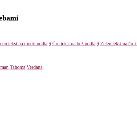
rebami
en tekst na modri podlagi
Črn tekst na bež podlagi
Zelen tekst na črni
oman
Tahoma
Verdana