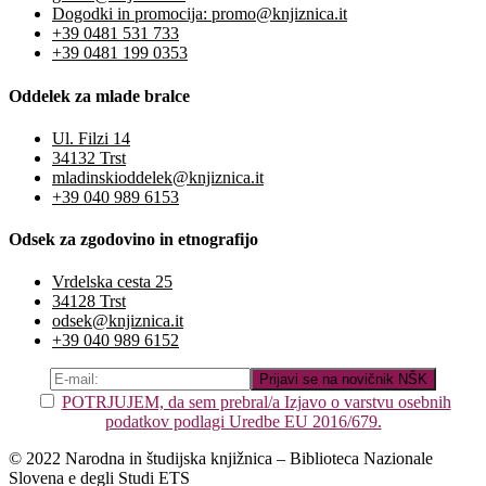
Dogodki in promocija: promo@knjiznica.it
+39 0481 531 733
+39 0481 199 0353
Oddelek za mlade bralce
Ul. Filzi 14
34132 Trst
mladinskioddelek@knjiznica.it
+39 040 989 6153
Odsek za zgodovino in etnografijo
Vrdelska cesta 25
34128 Trst
odsek@knjiznica.it
+39 040 989 6152
POTRJUJEM, da sem prebral/a Izjavo o varstvu osebnih
podatkov podlagi Uredbe EU 2016/679.
© 2022 Narodna in študijska knjižnica – Biblioteca Nazionale
Slovena e degli Studi ETS