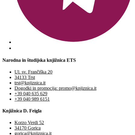
Narodna in študijska knjižnica ETS
Ul. sv. Frančiška 20
34133 Trst
trst@knjiznica.it
Dogodki in promocija: promo@knjiznica.it
+39 040 635 629
+39 040 989 6151
Knjižnica D. Feigla
Korzo Verdi 52
34170 Gorica
gorica@knjiznica.it