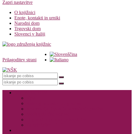
Zapri nastavitve
O knjižnici
Enote, kontakti in urniki
Narodni dom
Trgovski dom
Slovenci v Italiji
Prilagoditev strani
Knjižnica
Storitve knjižnice
Vpis
Katalog in dostop do gradiva
Rezervacija, izposoja in vračanje gradiva
Medknjižnične storitve
Dogodki in promocija knjižnice
Za založnike – CIP
E-viri