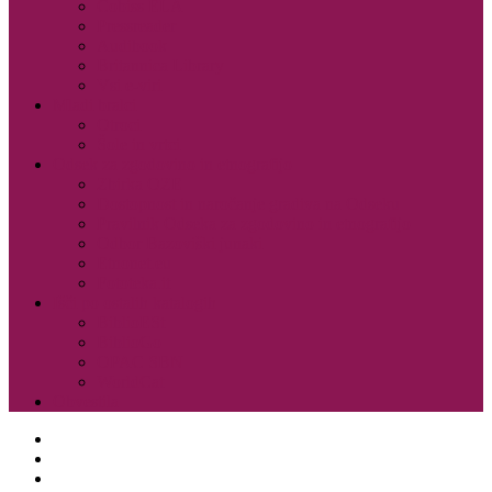
Cobiss ELA
Pressreader
Audibook
Britannica Library
Vsi e-viri
Mladi bralci
Otroci
Šole in vrtci
Odsek za zgodovino in etnografijo
Zbirka OZE
Dostopnost in naročanje gradiva na Odseku
Pravilnik Odseka za zgodovino in etnografijo
Odbor Bazoviški junaki
Etnonet.eu
Fototeka.it
Išči po ostalih katalogih
BiblioESt
BiblioGo
OPAC SBN
WorldCat
Obvestila
O knjižnici
Enote, kontakti in urniki
Narodni dom