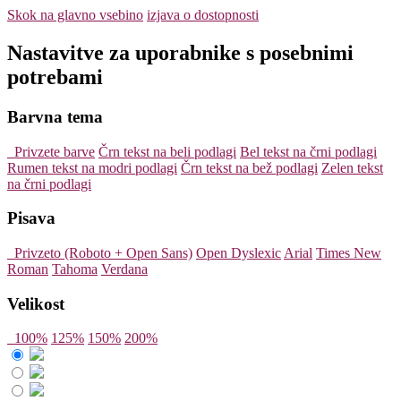
Skok na glavno vsebino
izjava o dostopnosti
Nastavitve za uporabnike s posebnimi
potrebami
Barvna tema
Privzete barve
Črn tekst na beli podlagi
Bel tekst na črni podlagi
Rumen tekst na modri podlagi
Črn tekst na bež podlagi
Zelen tekst
na črni podlagi
Pisava
Privzeto (Roboto + Open Sans)
Open Dyslexic
Arial
Times New
Roman
Tahoma
Verdana
Velikost
100%
125%
150%
200%