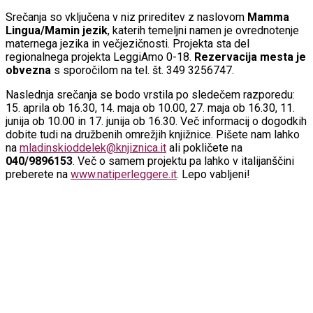
Srečanja so vključena v niz prireditev z naslovom
Mamma
Lingua/Mamin jezik
, katerih temeljni namen je ovrednotenje
maternega jezika in večjezičnosti. Projekta sta del
regionalnega projekta LeggiAmo 0-18.
Rezervacija mesta je
obvezna
s sporočilom na tel. št. 349 3256747.
Naslednja srečanja se bodo vrstila po sledečem razporedu:
15. aprila ob 16.30, 14. maja ob 10.00, 27. maja ob 16.30, 11.
junija ob 10.00 in 17. junija ob 16.30. Več informacij o dogodkih
dobite tudi na družbenih omrežjih knjižnice. Pišete nam lahko
na
mladinskioddelek@knjiznica.it
ali pokličete na
040/9896153
. Več o samem projektu pa lahko v italijanščini
preberete na
www.natiperleggere.it
. Lepo vabljeni!