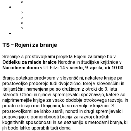
Fototeka.it
Išči po ostalih katalogih
BiblioESt
BiblioGo
OPAC SBN
WorldCat
Obvestila
TS – Rojeni za branje
Srečanje s prostovoljkami projekta Rojeni za branje bo v
Oddelku za mlade bralce
Narodne in študijske knjižnice v
Narodnem domu
v Ul. Filzi 14 v
sredo, 9. aprila, ob 10.00.
Branja potekajo predvsem v slovenščini, nekatere knjige pa
prostovoljke preberejo tudi dvojezično, torej v slovenščini in
italijanščini, namenjena pa so družinam z otroki do 3. leta
starosti. Otroci in njihovi spremljevalci spoznavajo, katere so
najprimernejše knjige za vsako obdobje otrokovega razvoja, in
prosto izbirajo med knjigami, ki so na voljo v knjižnici. S
prostovoljkami se lahko starši, nonoti in drugi spremljevalci
pogovarjajo o pomembnosti branja za razvoj otroških
kognitivnih sposobnosti in se seznanijo s metodami branja, ki
jih bodo lahko uporabili tudi doma.