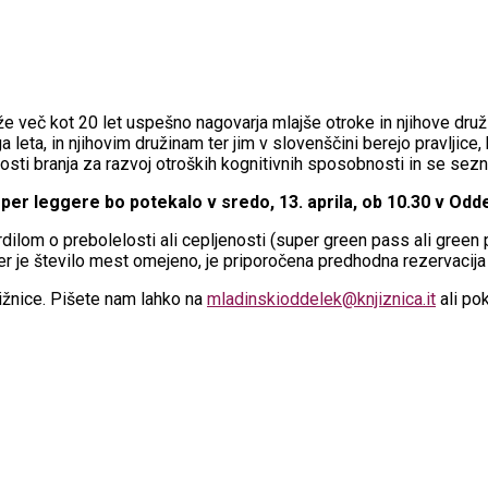
e že več kot 20 let uspešno nagovarja mlajše otroke in njihove dr
leta, in njihovim družinam ter jim v slovenščini berejo pravljice
osti branja za razvoj otroških kognitivnih sposobnosti in se sezn
per leggere bo potekalo v sredo, 13. aprila, ob 10.30 v Odd
dilom o prebolelosti ali cepljenosti (super green pass ali green 
 je število mest omejeno, je priporočena predhodna rezervacija 
jižnice. Pišete nam lahko na
mladinskioddelek@knjiznica.it
ali po