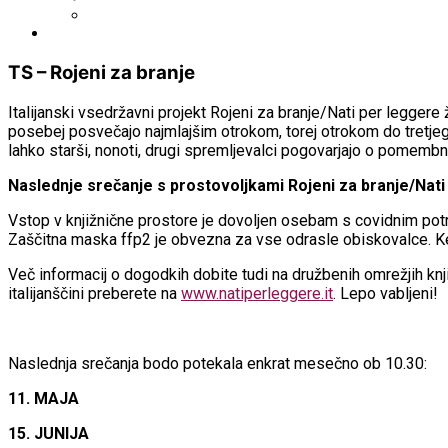
WorldCat
Obvestila
TS – Rojeni za branje
Italijanski vsedržavni projekt Rojeni za branje/Nati per legger
posebej posvečajo najmlajšim otrokom, torej otrokom do tretjega 
lahko starši, nonoti, drugi spremljevalci pogovarjajo o pomembn
Naslednje srečanje s prostovoljkami Rojeni za branje/Nati 
Vstop v knjižnične prostore je dovoljen osebam s covidnim potr
Zaščitna maska ffp2 je obvezna za vse odrasle obiskovalce. Ker
Več informacij o dogodkih dobite tudi na družbenih omrežjih kn
italijanščini preberete na
www.natiperleggere.it
. Lepo vabljeni!
Naslednja srečanja bodo potekala enkrat mesečno ob 10.30:
11. MAJA
15. JUNIJA