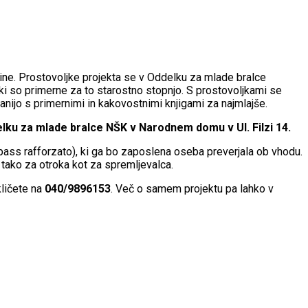
užine. Prostovoljke projekta se v Oddelku za mlade bralce
, ki so primerne za to starostno stopnjo. S prostovoljkami se
anijo s primernimi in kakovostnimi knjigami za najmlajše.
elku za mlade bralce NŠK v Narodnem domu v Ul. Filzi 14.
pass rafforzato), ki ga bo zaposlena oseba preverjala ob vhodu.
tako za otroka kot za spremljevalca.
kličete na
040/9896153
. Več o samem projektu pa lahko v