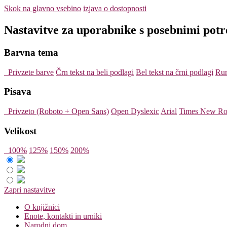
Skok na glavno vsebino
izjava o dostopnosti
Nastavitve za uporabnike s posebnimi pot
Barvna tema
Privzete barve
Črn tekst na beli podlagi
Bel tekst na črni podlagi
Rum
Pisava
Privzeto (Roboto + Open Sans)
Open Dyslexic
Arial
Times New R
Velikost
100%
125%
150%
200%
Zapri nastavitve
O knjižnici
Enote, kontakti in urniki
Narodni dom