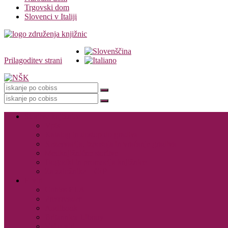
Trgovski dom
Slovenci v Italiji
Prilagoditev strani
Knjižnica
Storitve knjižnice
Vpis
Katalog in dostop do gradiva
Rezervacija, izposoja in vračanje gradiva
Medknjižnične storitve
Dogodki in promocija knjižnice
Za založnike – CIP
E-viri
Cobiss ELA
Pressreader
Audibook
Britannica Library
Vsi e-viri