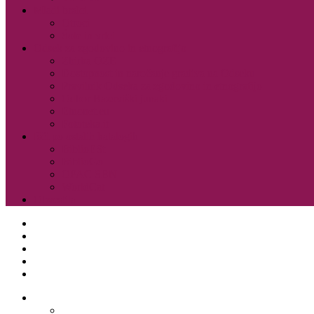
Mladi bralci
Otroci
Šole in vrtci
Odsek za zgodovino in etnografijo
Zbirka OZE
Dostopnost in naročanje gradiva na Odseku
Pravilnik Odseka za zgodovino in etnografijo
Odbor Bazoviški junaki
Etnonet.eu
Fototeka.it
Išči po ostalih katalogih
BiblioESt
BiblioGo
OPAC SBN
WorldCat
Obvestila
O knjižnici
Enote, kontakti in urniki
Narodni dom
Trgovski dom
Slovenci v Italiji
Storitve knjižnice
Vpis