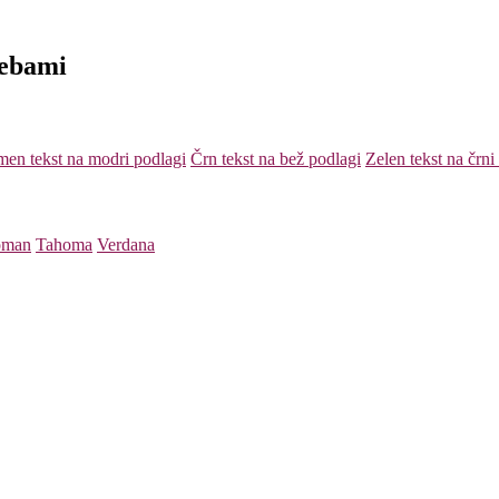
rebami
en tekst na modri podlagi
Črn tekst na bež podlagi
Zelen tekst na črni
oman
Tahoma
Verdana