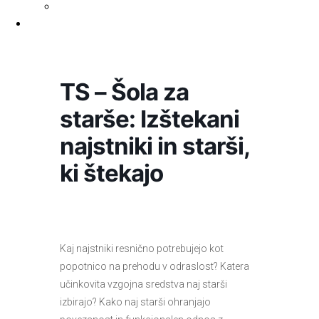
WorldCat
Obvestila
TS – Šola za
starše: Izštekani
najstniki in starši,
ki štekajo
Kaj najstniki resnično potrebujejo kot
popotnico na prehodu v odraslost? Katera
učinkovita vzgojna sredstva naj starši
izbirajo? Kako naj starši ohranjajo