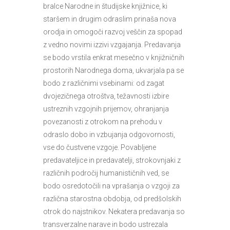
bralce Narodne in študijske knjižnice, ki
staršem in drugim odraslim prinaša nova
orodja in omogoči razvoj veščin za spopad
z vedno novimi izzivi vzgajanja. Predavanja
se bodo vrstila enkrat mesečno v knjižničnih
prostorih Narodnega doma, ukvarjala pa se
bodo z različnimi vsebinami: od zagat
dvojezičnega otroštva, težavnosti izbire
ustreznih vzgojnih prijemov, ohranjanja
povezanosti z otrokom na prehodu v
odraslo dobo in vzbujanja odgovornosti,
vse do čustvene vzgoje. Povabljene
predavateljice in predavatelji, strokovnjaki z
različnih področij humanističnih ved, se
bodo osredotočili na vprašanja o vzgoji za
različna starostna obdobja, od predšolskih
otrok do najstnikov. Nekatera predavanja so
transverzalne narave in bodo ustrezala