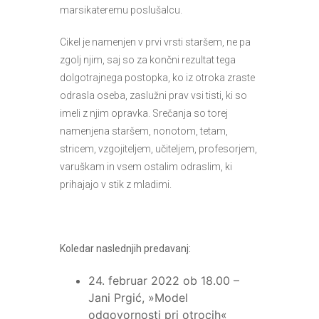
marsikateremu poslušalcu.
Cikel je namenjen v prvi vrsti staršem, ne pa
zgolj njim, saj so za končni rezultat tega
dolgotrajnega postopka, ko iz otroka zraste
odrasla oseba, zaslužni prav vsi tisti, ki so
imeli z njim opravka. Srečanja so torej
namenjena staršem, nonotom, tetam,
stricem, vzgojiteljem, učiteljem, profesorjem,
varuškam in vsem ostalim odraslim, ki
prihajajo v stik z mladimi.
Koledar naslednjih predavanj:
24. februar 2022 ob 18.00 –
Jani Prgić, »Model
odgovornosti pri otrocih«