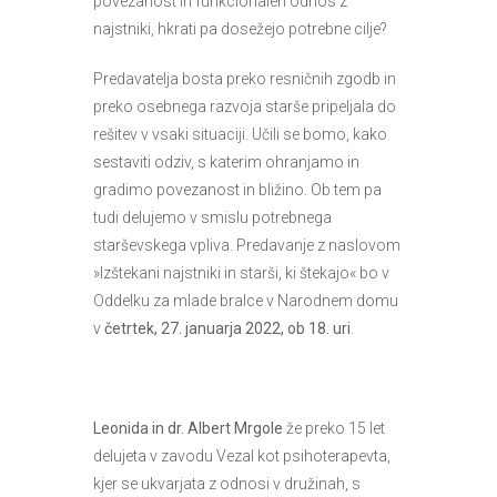
povezanost in funkcionalen odnos z
najstniki, hkrati pa dosežejo potrebne cilje?
Predavatelja bosta preko resničnih zgodb in
preko osebnega razvoja starše pripeljala do
rešitev v vsaki situaciji. Učili se bomo, kako
sestaviti odziv, s katerim ohranjamo in
gradimo povezanost in bližino. Ob tem pa
tudi delujemo v smislu potrebnega
starševskega vpliva. Predavanje z naslovom
»Izštekani najstniki in starši, ki štekajo« bo v
Oddelku za mlade bralce v Narodnem domu
v
četrtek, 27. januarja 2022, ob 18. uri
.
Leonida in dr. Albert Mrgole
že preko 15 let
delujeta v zavodu Vezal kot psihoterapevta,
kjer se ukvarjata z odnosi v družinah, s