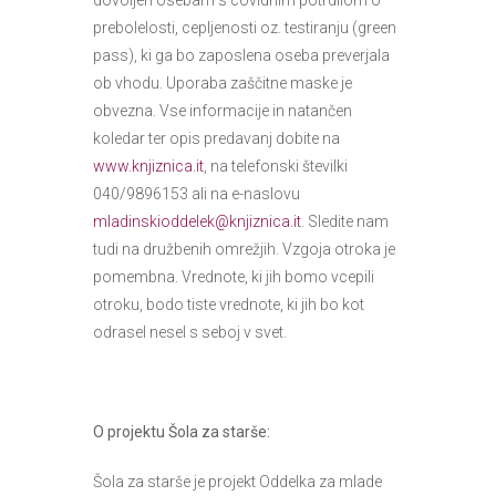
dovoljen osebam s covidnim potrdilom o
prebolelosti, cepljenosti oz. testiranju (green
pass), ki ga bo zaposlena oseba preverjala
ob vhodu. Uporaba zaščitne maske je
obvezna. Vse informacije in natančen
koledar ter opis predavanj dobite na
www.knjiznica.it
, na telefonski številki
040/9896153 ali na e-naslovu
mladinskioddelek@knjiznica.it
. Sledite nam
tudi na družbenih omrežjih. Vzgoja otroka je
pomembna. Vrednote, ki jih bomo vcepili
otroku, bodo tiste vrednote, ki jih bo kot
odrasel nesel s seboj v svet.
O projektu Šola za starše:
Šola za starše je projekt Oddelka za mlade