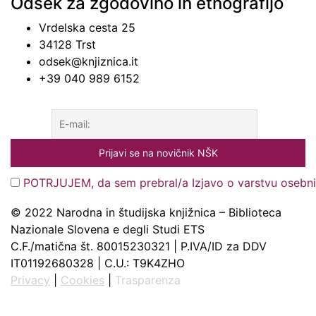
Odsek za zgodovino in etnografijo
Vrdelska cesta 25
34128 Trst
odsek@knjiznica.it
+39 040 989 6152
POTRJUJEM, da sem prebral/a Izjavo o varstvu osebn
© 2022 Narodna in študijska knjižnica – Biblioteca
Nazionale Slovena e degli Studi ETS
C.F./matična št. 80015230321 | P.IVA/ID za DDV
IT01192680328 | C.U.: T9K4ZHO
Privacy
|
Cookies
|
Trasparenza
Slovenščina
Italiano