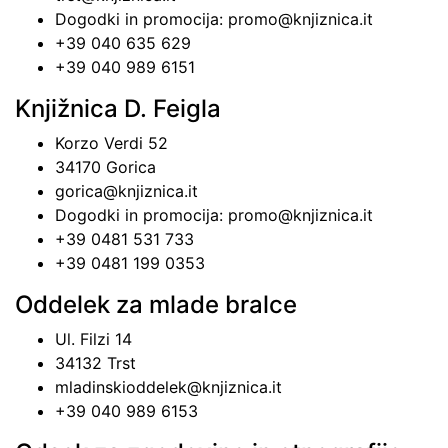
Dogodki in promocija: promo@knjiznica.it
+39 040 635 629
+39 040 989 6151
Knjižnica D. Feigla
Korzo Verdi 52
34170 Gorica
gorica@knjiznica.it
Dogodki in promocija: promo@knjiznica.it
+39 0481 531 733
+39 0481 199 0353
Oddelek za mlade bralce
Ul. Filzi 14
34132 Trst
mladinskioddelek@knjiznica.it
+39 040 989 6153