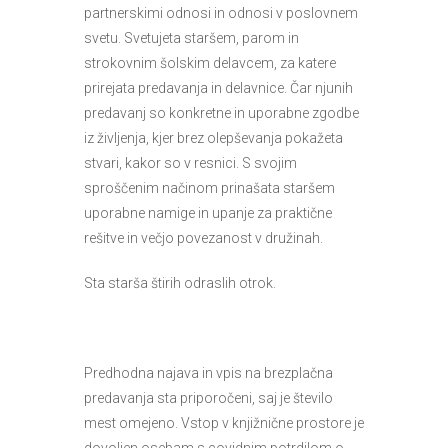
partnerskimi odnosi in odnosi v poslovnem
svetu. Svetujeta staršem, parom in
strokovnim šolskim delavcem, za katere
prirejata predavanja in delavnice. Čar njunih
predavanj so konkretne in uporabne zgodbe
iz življenja, kjer brez olepševanja pokažeta
stvari, kakor so v resnici. S svojim
sproščenim načinom prinašata staršem
uporabne namige in upanje za praktične
rešitve in večjo povezanost v družinah.
Sta starša štirih odraslih otrok.
Predhodna najava in vpis na brezplačna
predavanja sta priporočeni, saj je število
mest omejeno. Vstop v knjižnične prostore je