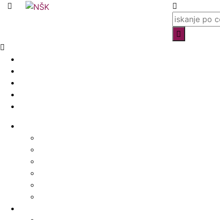
Knjižnica
O knjižnici
Enote, kontakti in urniki
Narodni dom
Trgovski dom
Slovenci v Italiji
Storitve knjižnice
Vpis
Katalog in dostop do gradiva
Rezervacija, izposoja in vračanje gradiva
Medknjižnične storitve
Dogodki in promocija knjižnice
Za založnike – CIP
E-viri