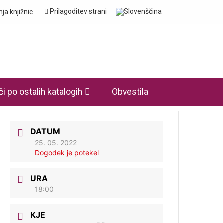
Prilagoditev strani
či po ostalih katalogih
Obvestila
DATUM
25. 05. 2022
Dogodek je potekel
URA
18:00
KJE