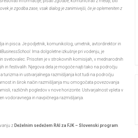
redovati informacije, pisati zgodbe, komunicirati z mediji, biti
vek je zgodba zase, vsak dialog je zanimivejši, če je oplemeniten z
a in pisca. Je podjetnik, komunikolog, umetnik, avtordirektor in
dBusinessSchool
. Ima dolgoletne izkušnje pri vodenju, je
n svetovalec. Prisoten je v strokovnih komisijah, v mednarodnih
ih in festivalih. Njegova dela je mogoče najti tako na področju
a turizma in ustvarjalnega razmišljanja kot tudi na področju
inarnost in širok način razmišljanja mu omogočata povezovanja
amisli, različnih pogledov v nove horizonte. Ustvarjalnost vpleta v
en vodoravnega in navpičnega razmišljanja.
vanju z
Deželnim sedežem RAI za FJK – Slovenski program
.