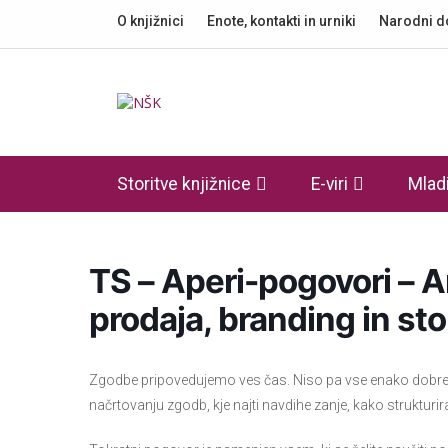
O knjižnici
Enote, kontakti in urniki
Narodni 
Knjižnica
Storitve knjižnice
E-viri
Mladi
TS – Aperi-pogovori – 
prodaja, branding in sto
Zgodbe pripovedujemo ves čas. Niso pa vse enako dobre in 
načrtovanju zgodb, kje najti navdihe zanje, kako strukturir