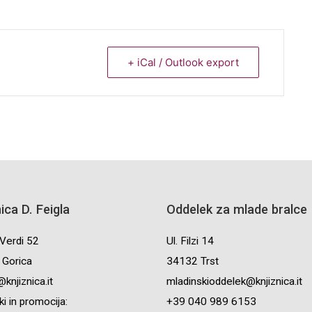
+ iCal / Outlook export
nica D. Feigla
Oddelek za mlade bralce
Verdi 52
Ul. Filzi 14
Gorica
34132 Trst
knjiznica.it
mladinskioddelek@knjiznica.it
i in promocija:
+39 040 989 6153