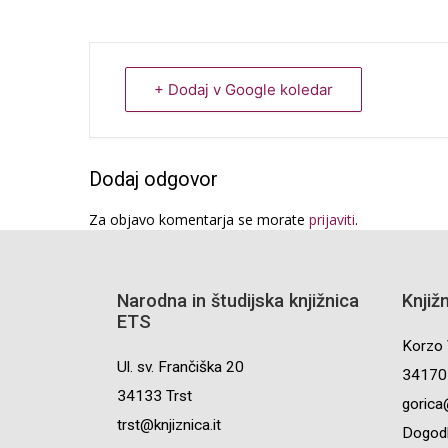
+ Dodaj v Google koledar
Dodaj odgovor
Za objavo komentarja se morate
prijaviti
.
Narodna in študijska knjižnica
Knjiž
ETS
Korzo 
Ul. sv. Frančiška 20
34170 
34133 Trst
gorica@
trst@knjiznica.it
Dogodk