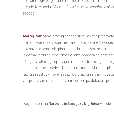
Tokratni pogovor je namenjen vsem, ki se želite naučiti pos
prepričljivi v poslu.
“Vsak podatek ima lahko zgodbo, vsak člo
zgodbo.”
Andrej Pompe
velja za uglednega slovenskega predavatelj
idejno – vsebinski vodja mednarodne poslovne šole
Bran
poznavalec tehnik skupinskega dela, uspešen moderator i
in domačih žirijah, vodi okrogle mize, predava na seminarj
trženja, strateškega upravljanja znamk, strateškega razvoj
glasbe, pisane besede in likovne umetnosti. Multidiscipl
različnih svetov v nove razsežnosti, različnih idej v nove z
vse pore življenja, z znanstvenim delom pa dokazuje pom
Dogodek prireja
Narodna in študijska knjižnica
v sodelo