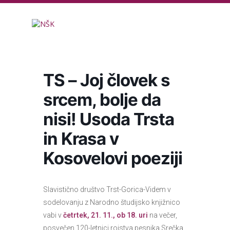
Knjižnica
TS – Joj človek s
srcem, bolje da
nisi! Usoda Trsta
in Krasa v
Kosovelovi poeziji
Slavistično društvo Trst-Gorica-Videm v
sodelovanju z Narodno študijsko knjižnico
vabi v
četrtek, 21. 11., ob 18. uri
na večer,
posvečen 120-letnici rojstva pesnika Srečka