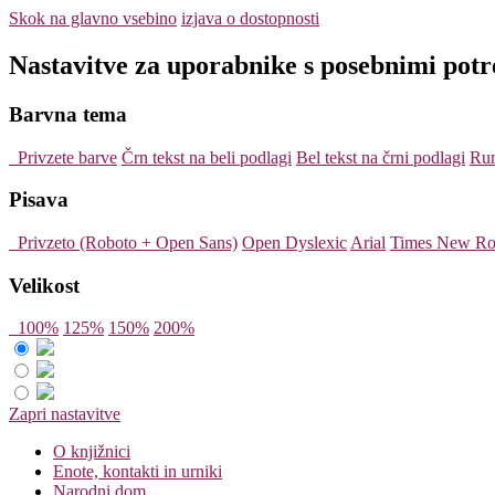
Skok na glavno vsebino
izjava o dostopnosti
Nastavitve za uporabnike s posebnimi pot
Barvna tema
Privzete barve
Črn tekst na beli podlagi
Bel tekst na črni podlagi
Rum
Pisava
Privzeto (Roboto + Open Sans)
Open Dyslexic
Arial
Times New R
Velikost
100%
125%
150%
200%
Zapri nastavitve
O knjižnici
Enote, kontakti in urniki
Narodni dom