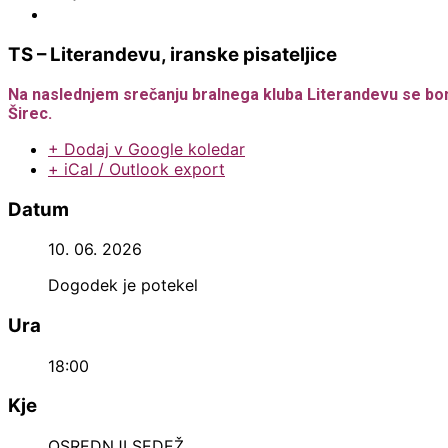
Obvestila
TS – Literandevu, iranske pisateljice
Na naslednjem srečanju bralnega kluba Literandevu se bomo po
Širec.
+ Dodaj v Google koledar
+ iCal / Outlook export
Datum
10. 06. 2026
Dogodek je potekel
Ura
18:00
Kje
OSREDNJI SEDEŽ