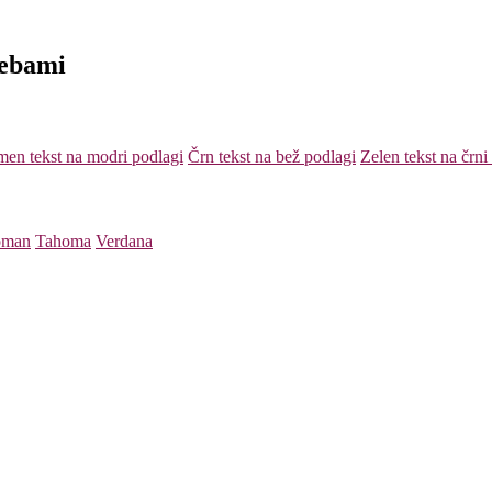
rebami
en tekst na modri podlagi
Črn tekst na bež podlagi
Zelen tekst na črni
oman
Tahoma
Verdana