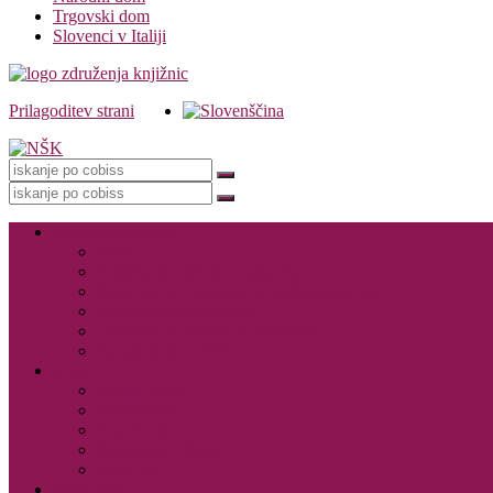
Trgovski dom
Slovenci v Italiji
Prilagoditev strani
Knjižnica
Storitve knjižnice
Vpis
Katalog in dostop do gradiva
Rezervacija, izposoja in vračanje gradiva
Medknjižnične storitve
Dogodki in promocija knjižnice
Za založnike – CIP
E-viri
Cobiss ELA
Pressreader
Audibook
Britannica Library
Vsi e-viri
Mladi bralci