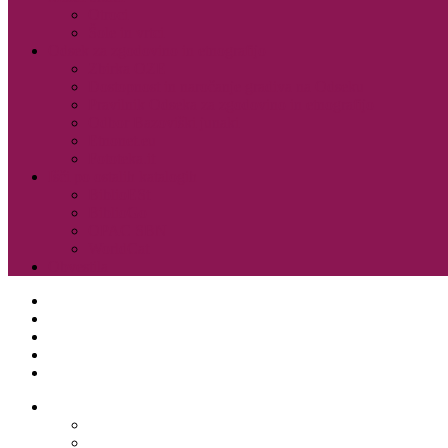
Otroci
Šole in vrtci
Odsek za zgodovino in etnografijo
Zbirka OZE
Dostopnost in naročanje gradiva na Odseku
Pravilnik Odseka za zgodovino in etnografijo
Odbor Bazoviški junaki
Etnonet.eu
Fototeka.it
Išči po ostalih katalogih
BiblioESt
BiblioGo
OPAC SBN
WorldCat
Obvestila
O knjižnici
Enote, kontakti in urniki
Narodni dom
Trgovski dom
Slovenci v Italiji
Storitve knjižnice
Vpis
Katalog in dostop do gradiva