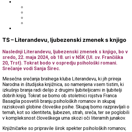
Išči po ostalih katalogih
BiblioESt
BiblioGo
OPAC SBN
WorldCat
Obvestila
TS – Literandevu, ljubezenski zmenek s knjigo
Naslednji Literandevu, ljubezenski zmenek s knjigo, bo v
sredo, 22. maja 2024, ob 18. uri v NŠK (Ul. sv. Frančiška
20, Trst). Tokrat bodo v ospredju psihološki romani.
Srečanje vodi Sanja Širec.
Mesečna srečanja bralnega kluba Literandevu, ki jih prireja
Narodna in študijska knjižnica, so namenjena vsem tistim, ki
izkušnjo branja radi delijo z drugimi ljubiteljicami in ljubitelji
dobrih knjig. Tokrat se bomo ob stoletnici rojstva Franca
Basaglia posvetili branju psiholoških romanov in skupaj
raziskovali globine človeške psihe. Skupaj bomo razpravljali o
temah, kot so identiteta, ljubezen, strah, sreča, ter se poglobili
v kompleksnost človeškega uma skozi oči literarnih junakov.
Knjižničarke so pripravile širok spekter psiholoških romanov,