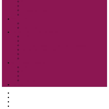
Pressreader
Audibook
Britannica Library
Vsi e-viri
Mladi bralci
Otroci
Šole in vrtci
Odsek za zgodovino in etnografijo
Zbirka OZE
Dostopnost in naročanje gradiva na Odseku
Pravilnik Odseka za zgodovino in etnografijo
Odbor Bazoviški junaki
Etnonet.eu
Fototeka.it
Išči po ostalih katalogih
BiblioESt
BiblioGo
OPAC SBN
WorldCat
Obvestila
O knjižnici
Enote, kontakti in urniki
Narodni dom
Trgovski dom