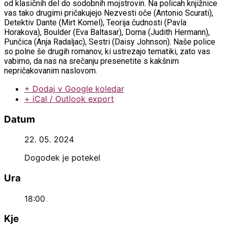
od klasičnih del do sodobnih mojstrovin. Na policah knjižnice
vas tako drugimi pričakujejo Nezvesti oče (Antonio Scurati),
Detektiv Dante (Mirt Komel), Teorija čudnosti (Pavla
Horakova), Boulder (Eva Baltasar), Doma (Judith Hermann),
Punčica (Anja Radaljac), Sestri (Daisy Johnson). Naše police
so polne še drugih romanov, ki ustrezajo tematiki, zato vas
vabimo, da nas na srečanju presenetite s kakšnim
nepričakovanim naslovom.
+ Dodaj v Google koledar
+ iCal / Outlook export
Datum
22. 05. 2024
Dogodek je potekel
Ura
18:00
Kje