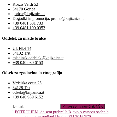
Korzo Verdi 52
34170 Gorica
gorica@knjiznica.it
Dogodki in promocija: promo@knjiznica.it
+39 0481 531 733
+39 0481 199 0353
Oddelek za mlade bralce
Ul. Filzi 14
34132 Trst
mladinskioddelek@knjiznica.it
+39 040 989 6153
Odsek za zgodovino in etnografijo
Vrdelska cesta 25
34128 Trst
odsek@knjiznica.it
+39 040 989 6152
POTRJUJEM, da sem prebral/a Izjavo o varstvu osebnih
podatkov podlagi Uredbe EU 2016/679.