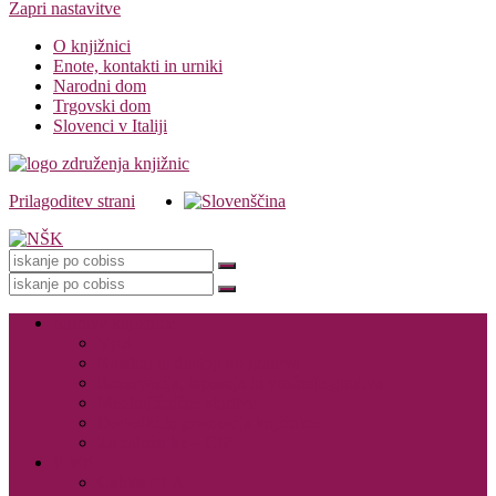
Zapri nastavitve
O knjižnici
Enote, kontakti in urniki
Narodni dom
Trgovski dom
Slovenci v Italiji
Prilagoditev strani
Knjižnica
Storitve knjižnice
Vpis
Katalog in dostop do gradiva
Rezervacija, izposoja in vračanje gradiva
Medknjižnične storitve
Dogodki in promocija knjižnice
Za založnike – CIP
E-viri
Cobiss ELA