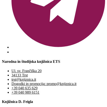
Narodna in študijska knjižnica ETS
Ul. sv. Frančiška 20
34133 Trst
trst@knjiznica.it
Dogodki in promocija: promo@knjiznica.it
+39 040 635 629
+39 040 989 6151
Knjižnica D. Feigla