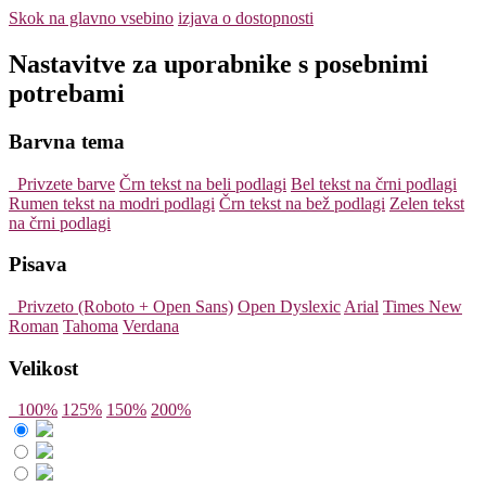
Skok na glavno vsebino
izjava o dostopnosti
Nastavitve za uporabnike s posebnimi
potrebami
Barvna tema
Privzete barve
Črn tekst na beli podlagi
Bel tekst na črni podlagi
Rumen tekst na modri podlagi
Črn tekst na bež podlagi
Zelen tekst
na črni podlagi
Pisava
Privzeto (Roboto + Open Sans)
Open Dyslexic
Arial
Times New
Roman
Tahoma
Verdana
Velikost
100%
125%
150%
200%