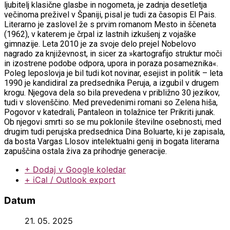
ljubitelj klasične glasbe in nogometa, je zadnja desetletja
večinoma preživel v Španiji, pisal je tudi za časopis El Pais.
Literarno je zaslovel že s prvim romanom Mesto in ščeneta
(1962), v katerem je črpal iz lastnih izkušenj z vojaške
gimnazije. Leta 2010 je za svoje delo prejel Nobelovo
nagrado za književnost, in sicer za »kartografijo struktur moči
in izostrene podobe odpora, upora in poraza posameznika«.
Poleg leposlovja je bil tudi kot novinar, esejist in politik – leta
1990 je kandidiral za predsednika Peruja, a izgubil v drugem
krogu. Njegova dela so bila prevedena v približno 30 jezikov,
tudi v slovenščino. Med prevedenimi romani so Zelena hiša,
Pogovor v katedrali, Pantaleon in tolažnice ter Prikriti junak.
Ob njegovi smrti so se mu poklonile številne osebnosti, med
drugim tudi perujska predsednica Dina Boluarte, ki je zapisala,
da bosta Vargas Llosov intelektualni genij in bogata literarna
zapuščina ostala živa za prihodnje generacije.
+ Dodaj v Google koledar
+ iCal / Outlook export
Datum
21. 05. 2025