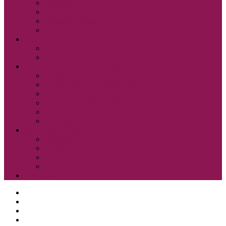
Pressreader
Audibook
Britannica Library
Vsi e-viri
Mladi bralci
Otroci
Šole in vrtci
Odsek za zgodovino in etnografijo
Zbirka OZE
Dostopnost in naročanje gradiva na Odseku
Pravilnik Odseka za zgodovino in etnografijo
Odbor Bazoviški junaki
Etnonet.eu
Fototeka.it
Išči po ostalih katalogih
BiblioESt
BiblioGo
OPAC SBN
WorldCat
Obvestila
O knjižnici
Enote, kontakti in urniki
Narodni dom
Trgovski dom