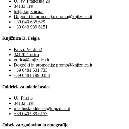
Ul. sv. Frančiška 20
34133 Trst
trst@knjiznica.it
Dogodki in promocija: promo@knjiznica.it
+39 040 635 629
+39 040 989 6151
Knjižnica D. Feigla
Korzo Verdi 52
34170 Gorica
gorica@knjiznica.it
Dogodki in promocija: promo@knjiznica.it
+39 0481 531 733
+39 0481 199 0353
Oddelek za mlade bralce
Ul. Filzi 14
34132 Trst
mladinskioddelek@knjiznica.it
+39 040 989 6153
Odsek za zgodovino in etnografijo