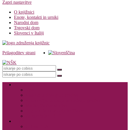
Zapri nastavitve
O knjižnici
Enote, kontakti in urniki
Narodni dom
Trgovski dom
Slovenci v Italiji
Prilagoditev strani
Knjižnica
Storitve knjižnice
Vpis
Katalog in dostop do gradiva
Rezervacija, izposoja in vračanje gradiva
Medknjižnične storitve
Dogodki in promocija knjižnice
Za založnike – CIP
E-viri
Cobiss ELA