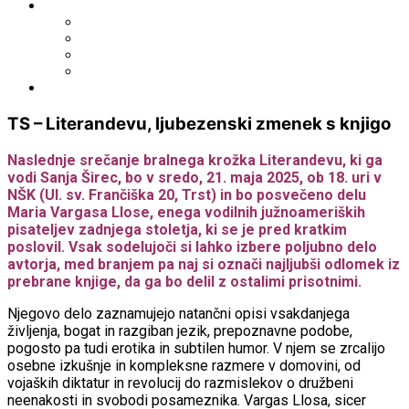
Išči po ostalih katalogih
BiblioESt
BiblioGo
OPAC SBN
WorldCat
Obvestila
TS – Literandevu, ljubezenski zmenek s knjigo
Naslednje srečanje bralnega krožka Literandevu, ki ga
vodi Sanja Širec, bo v sredo, 21. maja 2025, ob 18. uri v
NŠK (Ul. sv. Frančiška 20, Trst) in bo posvečeno delu
Maria Vargasa Llose, enega vodilnih južnoameriških
pisateljev zadnjega stoletja, ki se je pred kratkim
poslovil. Vsak sodelujoči si lahko izbere poljubno delo
avtorja, med branjem pa naj si označi najljubši odlomek iz
prebrane knjige, da ga bo delil z ostalimi prisotnimi.
Njegovo delo zaznamujejo natančni opisi vsakdanjega
življenja, bogat in razgiban jezik, prepoznavne podobe,
pogosto pa tudi erotika in subtilen humor. V njem se zrcalijo
osebne izkušnje in kompleksne razmere v domovini, od
vojaških diktatur in revolucij do razmislekov o družbeni
neenakosti in svobodi posameznika. Vargas Llosa, sicer