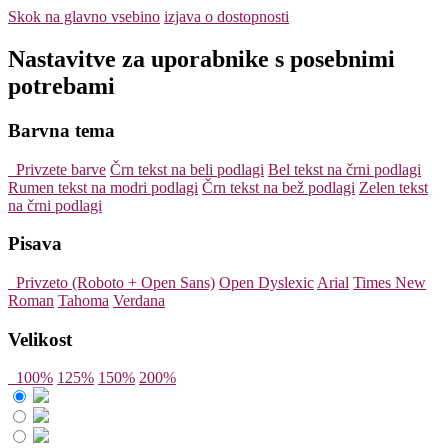
Skok na glavno vsebino
izjava o dostopnosti
Nastavitve za uporabnike s posebnimi
potrebami
Barvna tema
Privzete barve
Črn tekst na beli podlagi
Bel tekst na črni podlagi
Rumen tekst na modri podlagi
Črn tekst na bež podlagi
Zelen tekst
na črni podlagi
Pisava
Privzeto (Roboto + Open Sans)
Open Dyslexic
Arial
Times New
Roman
Tahoma
Verdana
Velikost
100%
125%
150%
200%