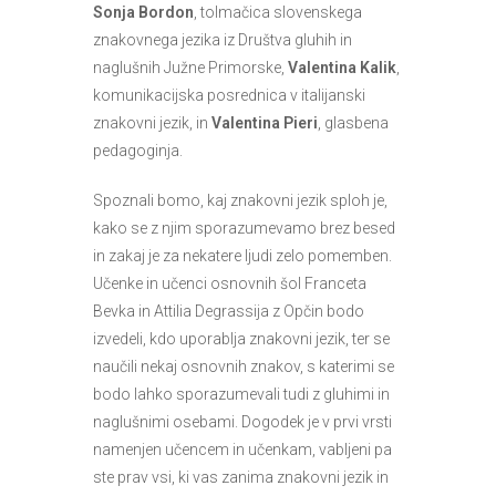
Sonja Bordon
, tolmačica slovenskega
znakovnega jezika iz Društva gluhih in
naglušnih Južne Primorske,
Valentina Kalik
,
komunikacijska posrednica v italijanski
znakovni jezik, in
Valentina Pieri
, glasbena
pedagoginja.
Spoznali bomo, kaj znakovni jezik sploh je,
kako se z njim sporazumevamo brez besed
in zakaj je za nekatere ljudi zelo pomemben.
Učenke in učenci osnovnih šol Franceta
Bevka in Attilia Degrassija z Opčin bodo
izvedeli, kdo uporablja znakovni jezik, ter se
naučili nekaj osnovnih znakov, s katerimi se
bodo lahko sporazumevali tudi z gluhimi in
naglušnimi osebami. Dogodek je v prvi vrsti
namenjen učencem in učenkam, vabljeni pa
ste prav vsi, ki vas zanima znakovni jezik in