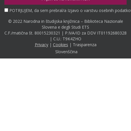
POTRJUJEM, da sem prebral/a Izjavo o varstvu osebnih podatko
© 2022 Narodna in študijska knjižnica – Biblioteca Nazionale
Slovena e degli Studi ETS
C.F./matična št. 80015230321 | P.IVA/ID za DDV IT01192680328
| C.U.: T9K4ZHO
Privacy
|
Cookies
|
Trasparenza
Slovenščina