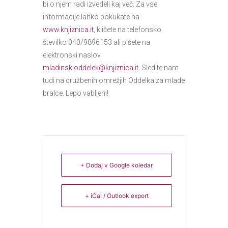
bi o njem radi izvedeli kaj več. Za vse
informacije lahko pokukate na
www.knjiznica.it
, kličete na telefonsko
številko 040/9896153 ali pišete na
elektronski naslov
mladinskioddelek@knjiznica.it
. Sledite nam
tudi na družbenih omrežjih Oddelka za mlade
bralce. Lepo vabljeni!
+ Dodaj v Google koledar
+ iCal / Outlook export