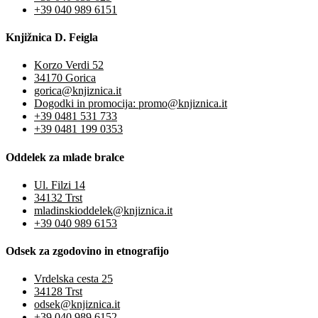
+39 040 989 6151
Knjižnica D. Feigla
Korzo Verdi 52
34170 Gorica
gorica@knjiznica.it
Dogodki in promocija: promo@knjiznica.it
+39 0481 531 733
+39 0481 199 0353
Oddelek za mlade bralce
Ul. Filzi 14
34132 Trst
mladinskioddelek@knjiznica.it
+39 040 989 6153
Odsek za zgodovino in etnografijo
Vrdelska cesta 25
34128 Trst
odsek@knjiznica.it
+39 040 989 6152