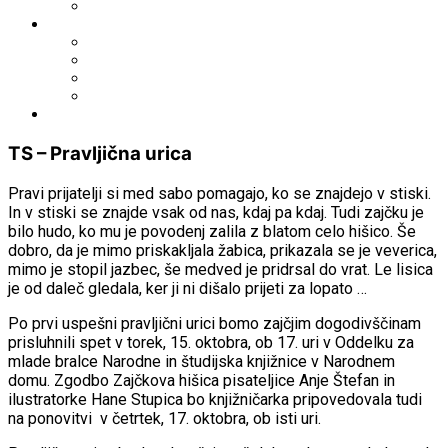
Fototeka.it
Išči po ostalih katalogih
BiblioESt
BiblioGo
OPAC SBN
WorldCat
Obvestila
TS – Pravljična urica
Pravi prijatelji si med sabo pomagajo, ko se znajdejo v stiski.
In v stiski se znajde vsak od nas, kdaj pa kdaj. Tudi zajčku je
bilo hudo, ko mu je povodenj zalila z blatom celo hišico. Še
dobro, da je mimo priskakljala žabica, prikazala se je veverica,
mimo je stopil jazbec, še medved je pridrsal do vrat. Le lisica
je od daleč gledala, ker ji ni dišalo prijeti za lopato …
Po prvi uspešni pravljični urici bomo zajčjim dogodivščinam
prisluhnili spet v torek, 15. oktobra, ob 17. uri v Oddelku za
mlade bralce Narodne in študijska knjižnice v Narodnem
domu. Zgodbo Zajčkova hišica pisateljice Anje Štefan in
ilustratorke Hane Stupica bo knjižničarka pripovedovala tudi
na ponovitvi v četrtek, 17. oktobra, ob isti uri.