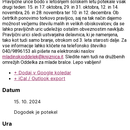
Pravljične urice bodo v letošnjem šolskem letu potekale vsak
drugi teden: 15. in 17. oktobra, 29. in 31. oktobra, 12. in 14.
novembra, 26. in 28. novembra ter 10. in 12. decembra. Ob
četrtkih ponovimo torkovo pravljico, saj na tak način dajemo
možnost večjemu številu malih in velikih obiskovalcev, da se
lahko pravljičnih uric udeležijo ostalim obveznostim navkljub.
Pravljični urici sledi ustvarjalna delavnica, ki je namenjena,
tako kot tudi samo branje, otrokom od 3. leta starosti dalje. Za
vse informacije lahko kličete na telefonsko številko
040/9896153 ali pišete na elektronski naslov
mladinskioddelek@knjiznica.it
. Sledite nam tudi na družbenih
omrežjih Oddelka za mlade bralce. Lepo vabljeni!
+ Dodaj v Google koledar
+ iCal / Outlook export
Datum
15. 10. 2024
Dogodek je potekel
Ura