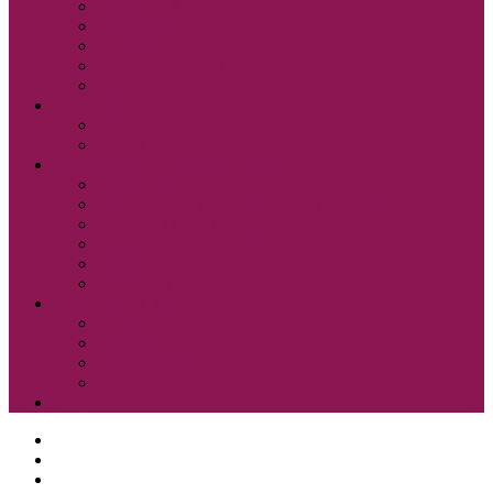
Cobiss ELA
Pressreader
Audibook
Britannica Library
Vsi e-viri
Mladi bralci
Otroci
Šole in vrtci
Odsek za zgodovino in etnografijo
Zbirka OZE
Dostopnost in naročanje gradiva na Odseku
Pravilnik Odseka za zgodovino in etnografijo
Odbor Bazoviški junaki
Etnonet.eu
Fototeka.it
Išči po ostalih katalogih
BiblioESt
BiblioGo
OPAC SBN
WorldCat
Obvestila
O knjižnici
Enote, kontakti in urniki
Narodni dom