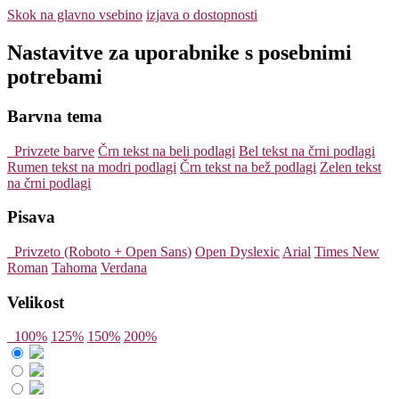
Skok na glavno vsebino
izjava o dostopnosti
Nastavitve za uporabnike s posebnimi
potrebami
Barvna tema
Privzete barve
Črn tekst na beli podlagi
Bel tekst na črni podlagi
Rumen tekst na modri podlagi
Črn tekst na bež podlagi
Zelen tekst
na črni podlagi
Pisava
Privzeto (Roboto + Open Sans)
Open Dyslexic
Arial
Times New
Roman
Tahoma
Verdana
Velikost
100%
125%
150%
200%