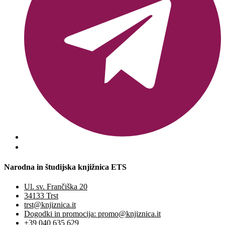
Narodna in študijska knjižnica ETS
Ul. sv. Frančiška 20
34133 Trst
trst@knjiznica.it
Dogodki in promocija: promo@knjiznica.it
+39 040 635 629