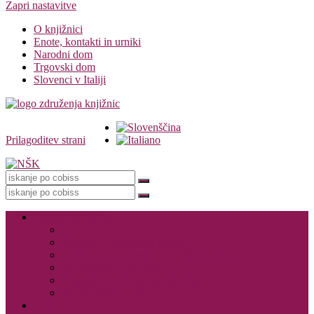
Zapri nastavitve
O knjižnici
Enote, kontakti in urniki
Narodni dom
Trgovski dom
Slovenci v Italiji
Prilagoditev strani
Knjižnica
Storitve knjižnice
Vpis
Katalog in dostop do gradiva
Rezervacija, izposoja in vračanje gradiva
Medknjižnične storitve
Dogodki in promocija knjižnice
Za založnike – CIP
E-viri