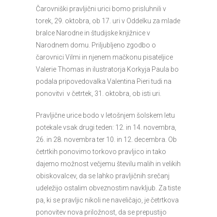
Čarovniški pravljični urici bomo prisluhnili v
torek, 29. oktobra, ob 17. uri v Oddelku za mlade
bralce Narodne in študijske knjižnice v
Narodnem domu. Priljubljeno zgodbo o
čarovnici Vilmi in njenem mačkonu pisateljice
Valerie Thomas in ilustratorja Korkyja Paula bo
podala pripovedovalka Valentina Pieri tudi na
ponovitvi v četrtek, 31. oktobra, ob isti uri.
Pravljične urice bodo v letošnjem šolskem letu
potekale vsak drugi teden: 12. in 14. novembra,
26. in 28. novembra ter 10. in 12. decembra. Ob
četrtkih ponovimo torkovo pravljico in tako
dajemo možnost večjemu številu malih in velikih
obiskovalcev, da se lahko pravljičnih srečanj
udeležijo ostalim obveznostim navkljub. Za tiste
pa, ki se pravljic nikoli ne naveličajo, je četrtkova
ponovitev nova priložnost, da se prepustijo