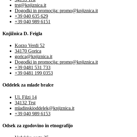
trst@knjiznica.it
Dogodki in promocija: promo@knjiznica.it
+39 040 635 629
+39 040 989 6151
Knjižnica D. Feigla
Korzo Verdi 52
34170 Gorica
gorica@knjiznica.it
Dogodki in promocija: promo@knjiznica.it
+39 0481 531 733
+39 0481 199 0353
Oddelek za mlade bralce
Ul. Filzi 14
34132 Trst
mladinskioddelek@knjiznica.it
+39 040 989 6153
Odsek za zgodovino in etnografijo