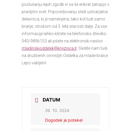
poslušanju lepih zgodb in se še enkrat zatopijo v
pravljični svet. Pripovedovanju sledi ustvarjalna
delavnica, ki je namenjena, tako kot tudi samo
branje, otrokom od 3. leta starosti dalje. Za vse
informacije lahko kličete na telefonsko številko
040/9896153 ali pišete na elektronski naslov
mladinskioddelek@knjiznica.it
. Sledite nam tudi
na družbenih omrežjih Oddelka za mlade bralce.
Lepo vabljeni!
DATUM
29. 10. 2024
Dogodek je potekel