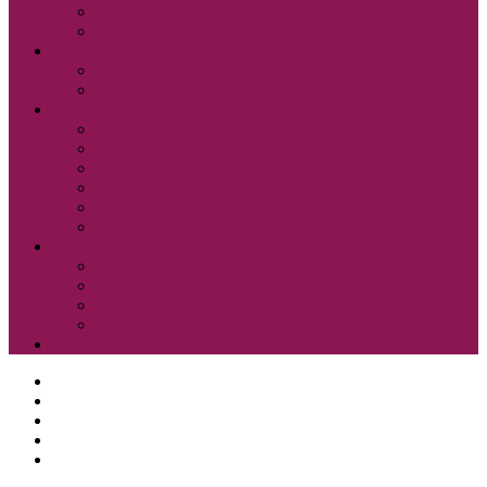
Britannica Library
Vsi e-viri
Mladi bralci
Otroci
Šole in vrtci
Odsek za zgodovino in etnografijo
Zbirka OZE
Dostopnost in naročanje gradiva na Odseku
Pravilnik Odseka za zgodovino in etnografijo
Odbor Bazoviški junaki
Etnonet.eu
Fototeka.it
Išči po ostalih katalogih
BiblioESt
BiblioGo
OPAC SBN
WorldCat
Obvestila
O knjižnici
Enote, kontakti in urniki
Narodni dom
Trgovski dom
Slovenci v Italiji