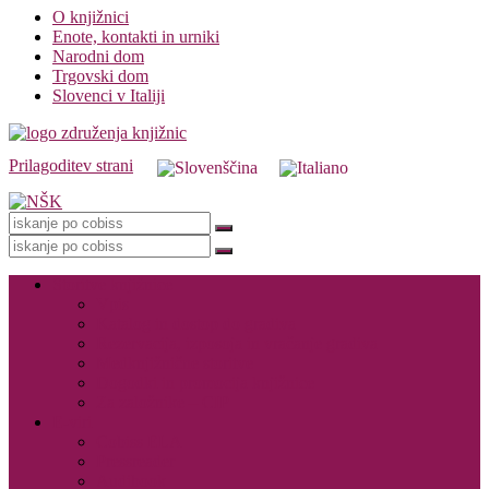
O knjižnici
Enote, kontakti in urniki
Narodni dom
Trgovski dom
Slovenci v Italiji
Prilagoditev strani
Knjižnica
Storitve knjižnice
Vpis
Katalog in dostop do gradiva
Rezervacija, izposoja in vračanje gradiva
Medknjižnične storitve
Dogodki in promocija knjižnice
Za založnike – CIP
E-viri
Cobiss ELA
Pressreader
Audibook