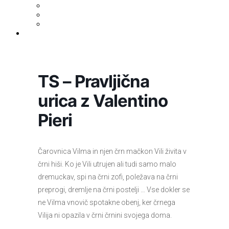
BiblioGo
OPAC SBN
WorldCat
Obvestila
TS – Pravljična
urica z Valentino
Pieri
Čarovnica Vilma in njen črn mačkon Vili živita v
črni hiši. Ko je Vili utrujen ali tudi samo malo
dremuckav, spi na črni zofi, poležava na črni
preprogi, dremlje na črni postelji … Vse dokler se
ne Vilma vnovič spotakne obenj, ker črnega
Vilija ni opazila v črni črnini svojega doma.