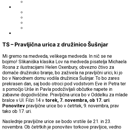
Fototeka.it
Išči po ostalih katalogih
BiblioESt
BiblioGo
OPAC SBN
WorldCat
Obvestila
TS – Pravljična urica z družinico Šušnjar
Mi gremo na medveda, velikega medveda. In nič se ne
bojimo! Slikaniška klasika Lov na medveda pisatelja Michaela
Rosna z ilustracijami Helen Oxenbury, obvezno čtivo za
domače družinsko branje, bo zaživela na pravljični urici, ki jo
bo v Narodnem domu vodila družinica Šušnjar. To bo zares
prekrasen dan, saj bodo otroci pod vodstvom Eve in Petra ter
s pomočjo Urše in Pavla podoživljali občutke napete in
zabavne dogodivščine. Pravljična urica bo v Oddelku za mlade
bralce v Ul. Filzi 14 v
torek, 7. novembra, ob 17. uri
.
Ponovitev
pravljične urice bo v četrtek, 9. novembra, prav
tako ob 17. uri.
Naslednje pravljične urice se bodo vrstile še 21. in 23.
novembra. Ob četrtkih je ponovitev torkove pravljice, vedno