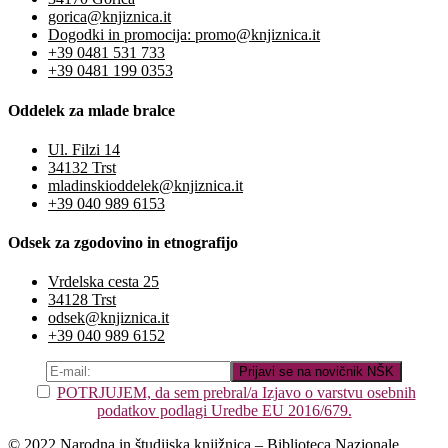
gorica@knjiznica.it
Dogodki in promocija: promo@knjiznica.it
+39 0481 531 733
+39 0481 199 0353
Oddelek za mlade bralce
Ul. Filzi 14
34132 Trst
mladinskioddelek@knjiznica.it
+39 040 989 6153
Odsek za zgodovino in etnografijo
Vrdelska cesta 25
34128 Trst
odsek@knjiznica.it
+39 040 989 6152
POTRJUJEM, da sem prebral/a Izjavo o varstvu osebnih
podatkov podlagi Uredbe EU 2016/679.
© 2022 Narodna in študijska knjižnica – Biblioteca Nazionale