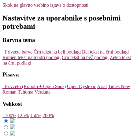
Skok na glavno vsebino
izjava o dostopnosti
Nastavitve za uporabnike s posebnimi
potrebami
Barvna tema
Privzete barve
Črn tekst na beli podlagi
Bel tekst na črni podlagi
Rumen tekst na modri podlagi
Črn tekst na bež podlagi
Zelen tekst
na črni podlagi
Pisava
Privzeto (Roboto + Open Sans)
Open Dyslexic
Arial
Times New
Roman
Tahoma
Verdana
Velikost
100%
125%
150%
200%