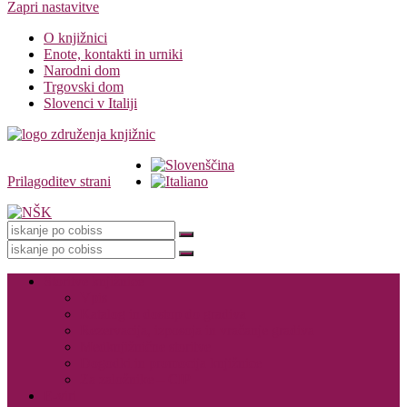
Zapri nastavitve
O knjižnici
Enote, kontakti in urniki
Narodni dom
Trgovski dom
Slovenci v Italiji
Prilagoditev strani
Knjižnica
Storitve knjižnice
Vpis
Katalog in dostop do gradiva
Rezervacija, izposoja in vračanje gradiva
Medknjižnične storitve
Dogodki in promocija knjižnice
Za založnike – CIP
E-viri