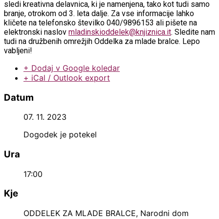
sledi kreativna delavnica, ki je namenjena, tako kot tudi samo
branje, otrokom od 3. leta dalje. Za vse informacije lahko
kličete na telefonsko številko 040/9896153 ali pišete na
elektronski naslov
mladinskioddelek@knjiznica.it
. Sledite nam
tudi na družbenih omrežjih Oddelka za mlade bralce. Lepo
vabljeni!
+ Dodaj v Google koledar
+ iCal / Outlook export
Datum
07. 11. 2023
Dogodek je potekel
Ura
17:00
Kje
ODDELEK ZA MLADE BRALCE, Narodni dom