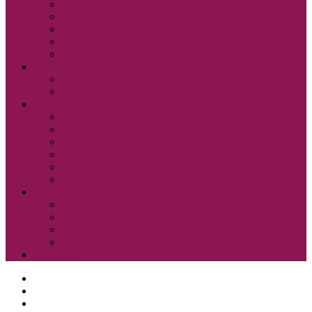
Cobiss ELA
Pressreader
Audibook
Britannica Library
Vsi e-viri
Mladi bralci
Otroci
Šole in vrtci
Odsek za zgodovino in etnografijo
Zbirka OZE
Dostopnost in naročanje gradiva na Odseku
Pravilnik Odseka za zgodovino in etnografijo
Odbor Bazoviški junaki
Etnonet.eu
Fototeka.it
Išči po ostalih katalogih
BiblioESt
BiblioGo
OPAC SBN
WorldCat
Obvestila
O knjižnici
Enote, kontakti in urniki
Narodni dom