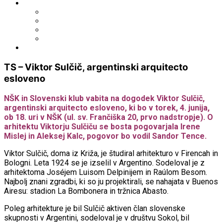
Išči po ostalih katalogih
BiblioESt
BiblioGo
OPAC SBN
WorldCat
Obvestila
TS – Viktor Sulčič, argentinski arquitecto
esloveno
NŠK in Slovenski klub vabita na dogodek Viktor Sulčič,
argentinski arquitecto esloveno, ki bo v torek, 4. junija,
ob 18. uri v NŠK (ul. sv. Frančiška 20, prvo nadstropje). O
arhitektu Viktorju Sulčiču se bosta pogovarjala Irene
Mislej in Aleksej Kalc, pogovor bo vodil Sandor Tence.
Viktor Sulčič, doma iz Križa, je študiral arhitekturo v Firencah in
Bologni. Leta 1924 se je izselil v Argentino. Sodeloval je z
arhitektoma Joséjem Luisom Delpinijem in Raúlom Besom.
Najbolj znani zgradbi, ki so ju projektirali, se nahajata v Buenos
Airesu: stadion La Bombonera in tržnica Abasto.
Poleg arhitekture je bil Sulčič aktiven član slovenske
skupnosti v Argentini, sodeloval je v društvu Sokol, bil