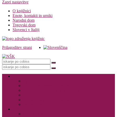
Zapri nastavitve
O knjižnici
Enote, kontakti in urniki
Narodni dom
Trgovski dom
Slovenci v Italiji
Prilagoditev strani
Knjižnica
Storitve knjižnice
Vpis
Katalog in dostop do gradiva
Rezervacija, izposoja in vračanje gradiva
Medknjižnične storitve
Dogodki in promocija knjižnice
Za založnike – CIP
E-viri
Cobiss ELA