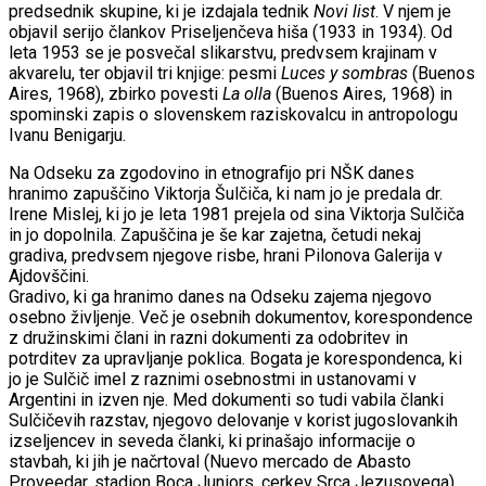
predsednik skupine, ki je izdajala tednik
Novi list
. V njem je
objavil serijo člankov Priseljenčeva hiša (1933 in 1934). Od
leta 1953 se je posvečal slikarstvu, predvsem krajinam v
akvarelu, ter objavil tri knjige: pesmi
Luces y sombras
(Buenos
Aires, 1968), zbirko povesti
La olla
(Buenos Aires, 1968) in
spominski zapis o slovenskem raziskovalcu in antropologu
Ivanu Benigarju.
Na Odseku za zgodovino in etnografijo pri NŠK danes
hranimo zapuščino Viktorja Šulčiča, ki nam jo je predala dr.
Irene Mislej, ki jo je leta 1981 prejela od sina Viktorja Sulčiča
in jo dopolnila. Zapuščina je še kar zajetna, četudi nekaj
gradiva, predvsem njegove risbe, hrani Pilonova Galerija v
Ajdovščini.
Gradivo, ki ga hranimo danes na Odseku zajema njegovo
osebno življenje. Več je osebnih dokumentov, korespondence
z družinskimi člani in razni dokumenti za odobritev in
potrditev za upravljanje poklica. Bogata je korespondenca, ki
jo je Sulčič imel z raznimi osebnostmi in ustanovami v
Argentini in izven nje. Med dokumenti so tudi vabila članki
Sulčičevih razstav, njegovo delovanje v korist jugoslovankih
izseljencev in seveda članki, ki prinašajo informacije o
stavbah, ki jih je načrtoval (Nuevo mercado de Abasto
Proveedar, stadion Boca Juniors, cerkev Srca Jezusovega).