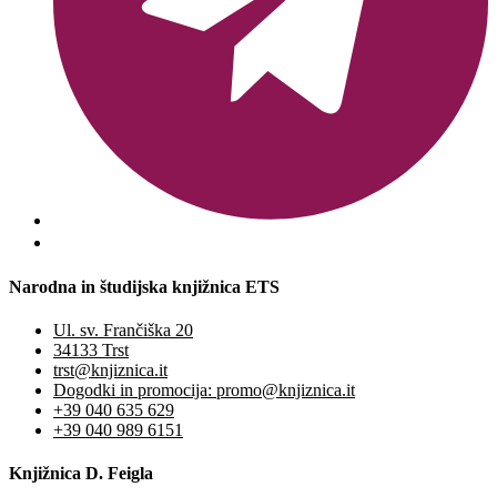
Narodna in študijska knjižnica ETS
Ul. sv. Frančiška 20
34133 Trst
trst@knjiznica.it
Dogodki in promocija: promo@knjiznica.it
+39 040 635 629
+39 040 989 6151
Knjižnica D. Feigla