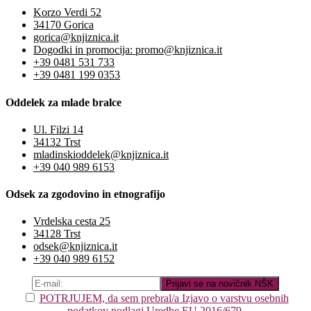
Korzo Verdi 52
34170 Gorica
gorica@knjiznica.it
Dogodki in promocija: promo@knjiznica.it
+39 0481 531 733
+39 0481 199 0353
Oddelek za mlade bralce
Ul. Filzi 14
34132 Trst
mladinskioddelek@knjiznica.it
+39 040 989 6153
Odsek za zgodovino in etnografijo
Vrdelska cesta 25
34128 Trst
odsek@knjiznica.it
+39 040 989 6152
POTRJUJEM, da sem prebral/a Izjavo o varstvu osebnih
podatkov podlagi Uredbe EU 2016/679.