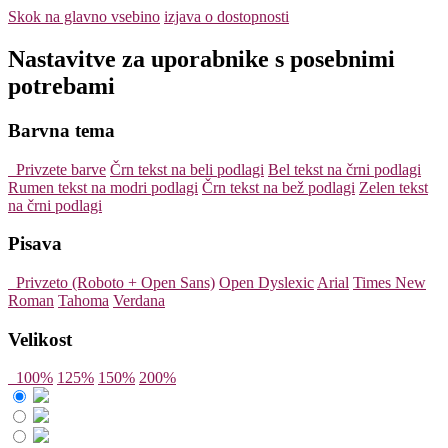
Skok na glavno vsebino
izjava o dostopnosti
Nastavitve za uporabnike s posebnimi
potrebami
Barvna tema
Privzete barve
Črn tekst na beli podlagi
Bel tekst na črni podlagi
Rumen tekst na modri podlagi
Črn tekst na bež podlagi
Zelen tekst
na črni podlagi
Pisava
Privzeto (Roboto + Open Sans)
Open Dyslexic
Arial
Times New
Roman
Tahoma
Verdana
Velikost
100%
125%
150%
200%