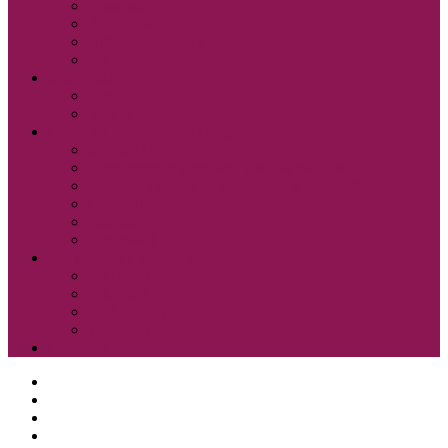
Pressreader
Audibook
Britannica Library
Vsi e-viri
Mladi bralci
Otroci
Šole in vrtci
Odsek za zgodovino in etnografijo
Zbirka OZE
Dostopnost in naročanje gradiva na Odseku
Pravilnik Odseka za zgodovino in etnografijo
Odbor Bazoviški junaki
Etnonet.eu
Fototeka.it
Išči po ostalih katalogih
BiblioESt
BiblioGo
OPAC SBN
WorldCat
Obvestila
O knjižnici
Enote, kontakti in urniki
Narodni dom
Trgovski dom