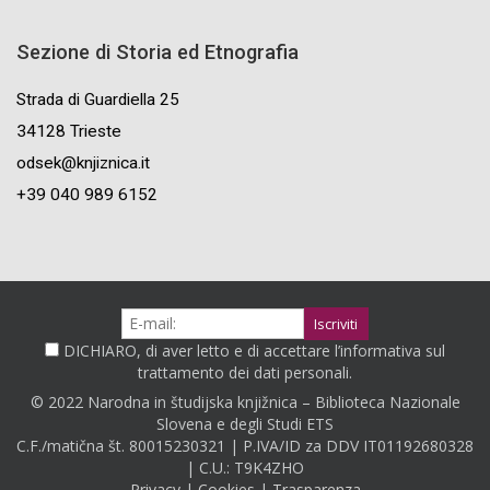
Sezione di Storia ed Etnografia
Strada di Guardiella 25
34128 Trieste
odsek@knjiznica.it
+39 040 989 6152
DICHIARO, di aver letto e di accettare l’informativa sul
trattamento dei dati personali.
© 2022 Narodna in študijska knjižnica – Biblioteca Nazionale
Slovena e degli Studi ETS
C.F./matična št. 80015230321 | P.IVA/ID za DDV IT01192680328
| C.U.: T9K4ZHO
Privacy
|
Cookies
|
Trasparenza