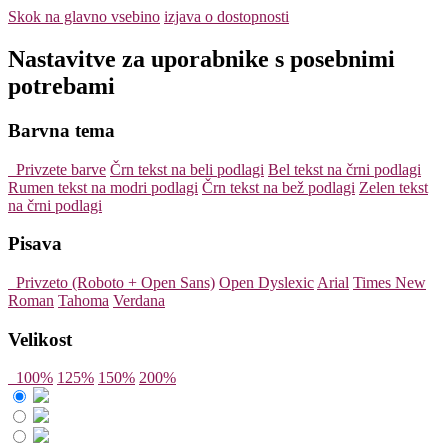
Skok na glavno vsebino
izjava o dostopnosti
Nastavitve za uporabnike s posebnimi
potrebami
Barvna tema
Privzete barve
Črn tekst na beli podlagi
Bel tekst na črni podlagi
Rumen tekst na modri podlagi
Črn tekst na bež podlagi
Zelen tekst
na črni podlagi
Pisava
Privzeto (Roboto + Open Sans)
Open Dyslexic
Arial
Times New
Roman
Tahoma
Verdana
Velikost
100%
125%
150%
200%