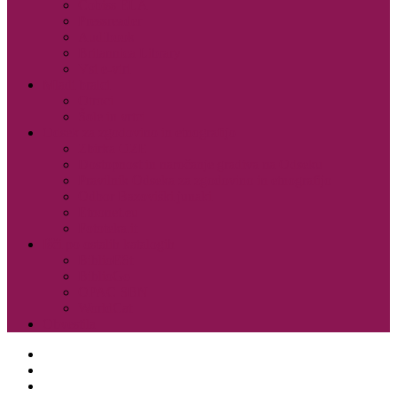
Cobiss ELA
Pressreader
Audibook
Britannica Library
Vsi e-viri
Mladi bralci
Otroci
Šole in vrtci
Odsek za zgodovino in etnografijo
Zbirka OZE
Dostopnost in naročanje gradiva na Odseku
Pravilnik Odseka za zgodovino in etnografijo
Odbor Bazoviški junaki
Etnonet.eu
Fototeka.it
Išči po ostalih katalogih
BiblioESt
BiblioGo
OPAC SBN
WorldCat
Obvestila
O knjižnici
Enote, kontakti in urniki
Narodni dom