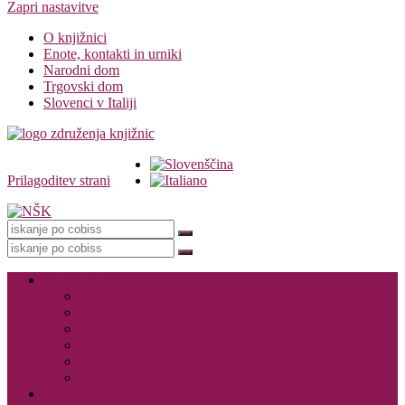
Zapri nastavitve
O knjižnici
Enote, kontakti in urniki
Narodni dom
Trgovski dom
Slovenci v Italiji
Prilagoditev strani
Knjižnica
Storitve knjižnice
Vpis
Katalog in dostop do gradiva
Rezervacija, izposoja in vračanje gradiva
Medknjižnične storitve
Dogodki in promocija knjižnice
Za založnike – CIP
E-viri