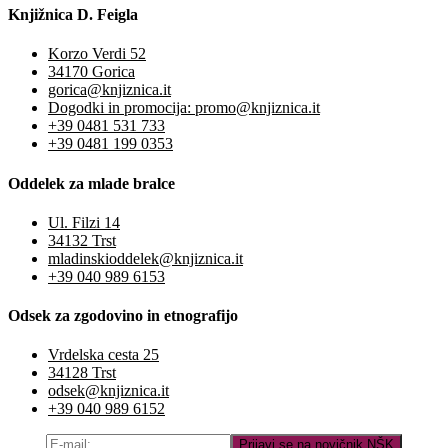
Knjižnica D. Feigla
Korzo Verdi 52
34170 Gorica
gorica@knjiznica.it
Dogodki in promocija: promo@knjiznica.it
+39 0481 531 733
+39 0481 199 0353
Oddelek za mlade bralce
Ul. Filzi 14
34132 Trst
mladinskioddelek@knjiznica.it
+39 040 989 6153
Odsek za zgodovino in etnografijo
Vrdelska cesta 25
34128 Trst
odsek@knjiznica.it
+39 040 989 6152