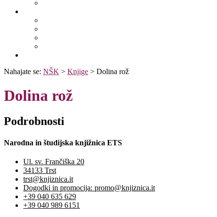
Fototeka.it
Išči po ostalih katalogih
BiblioESt
BiblioGo
OPAC SBN
WorldCat
Obvestila
Nahajate se:
NŠK
>
Knjige
>
Dolina rož
Dolina rož
Podrobnosti
Narodna in študijska knjižnica ETS
Ul. sv. Frančiška 20
34133 Trst
trst@knjiznica.it
Dogodki in promocija: promo@knjiznica.it
+39 040 635 629
+39 040 989 6151