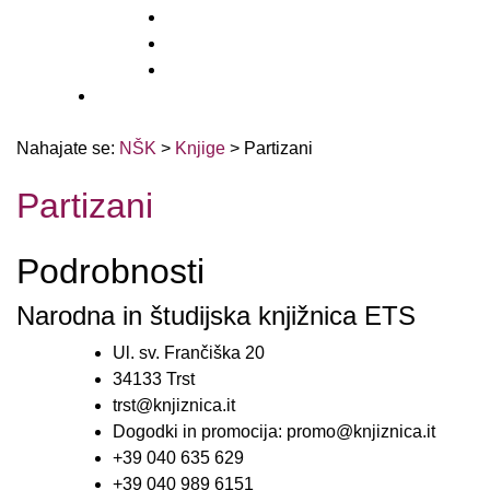
BiblioGo
OPAC SBN
WorldCat
Obvestila
Nahajate se:
NŠK
>
Knjige
>
Partizani
Partizani
Podrobnosti
Narodna in študijska knjižnica ETS
Ul. sv. Frančiška 20
34133 Trst
trst@knjiznica.it
Dogodki in promocija: promo@knjiznica.it
+39 040 635 629
+39 040 989 6151