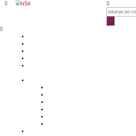
Knjižnica
O knjižnici
Enote, kontakti in urniki
Narodni dom
Trgovski dom
Slovenci v Italiji
Storitve knjižnice
Vpis
Katalog in dostop do gradiva
Rezervacija, izposoja in vračanje gradiva
Medknjižnične storitve
Dogodki in promocija knjižnice
Za založnike – CIP
E-viri