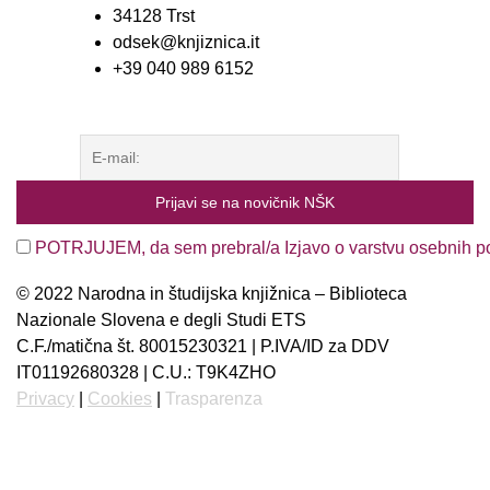
34128 Trst
odsek@knjiznica.it
+39 040 989 6152
POTRJUJEM, da sem prebral/a Izjavo o varstvu osebnih p
© 2022 Narodna in študijska knjižnica – Biblioteca
Nazionale Slovena e degli Studi ETS
C.F./matična št. 80015230321 | P.IVA/ID za DDV
IT01192680328 | C.U.: T9K4ZHO
Privacy
|
Cookies
|
Trasparenza
Slovenščina