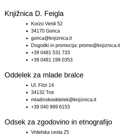
Knjižnica D. Feigla
Korzo Verdi 52
34170 Gorica
gorica@knjiznica.it
Dogodki in promocija: promo@knjiznica.it
+39 0481 531 733
+39 0481 199 0353
Oddelek za mlade bralce
Ul. Filzi 14
34132 Trst
mladinskioddelek@knjiznica.it
+39 040 989 6153
Odsek za zgodovino in etnografijo
Vrdelska cesta 25