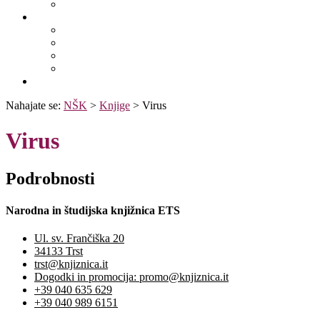
Fototeka.it
Išči po ostalih katalogih
BiblioESt
BiblioGo
OPAC SBN
WorldCat
Obvestila
Nahajate se:
NŠK
>
Knjige
>
Virus
Virus
Podrobnosti
Narodna in študijska knjižnica ETS
Ul. sv. Frančiška 20
34133 Trst
trst@knjiznica.it
Dogodki in promocija: promo@knjiznica.it
+39 040 635 629
+39 040 989 6151