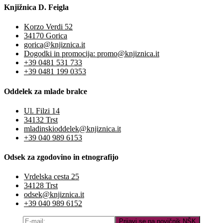
Knjižnica D. Feigla
Korzo Verdi 52
34170 Gorica
gorica@knjiznica.it
Dogodki in promocija: promo@knjiznica.it
+39 0481 531 733
+39 0481 199 0353
Oddelek za mlade bralce
Ul. Filzi 14
34132 Trst
mladinskioddelek@knjiznica.it
+39 040 989 6153
Odsek za zgodovino in etnografijo
Vrdelska cesta 25
34128 Trst
odsek@knjiznica.it
+39 040 989 6152