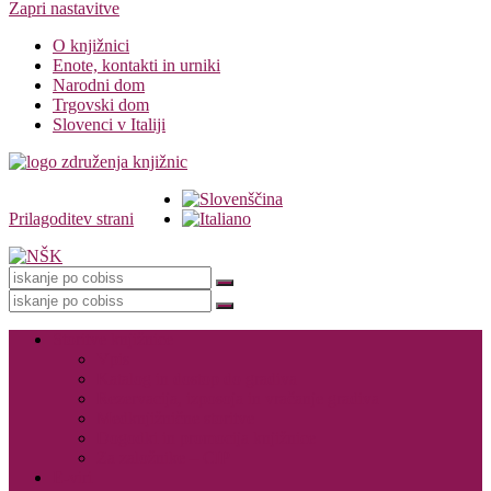
Zapri nastavitve
O knjižnici
Enote, kontakti in urniki
Narodni dom
Trgovski dom
Slovenci v Italiji
Prilagoditev strani
Knjižnica
Storitve knjižnice
Vpis
Katalog in dostop do gradiva
Rezervacija, izposoja in vračanje gradiva
Medknjižnične storitve
Dogodki in promocija knjižnice
Za založnike – CIP
E-viri