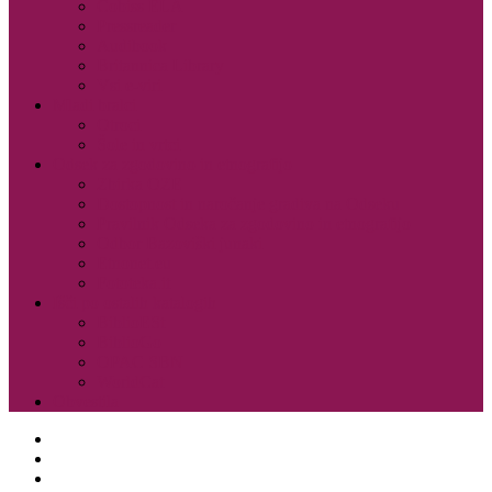
Cobiss ELA
Pressreader
Audibook
Britannica Library
Vsi e-viri
Mladi bralci
Otroci
Šole in vrtci
Odsek za zgodovino in etnografijo
Zbirka OZE
Dostopnost in naročanje gradiva na Odseku
Pravilnik Odseka za zgodovino in etnografijo
Odbor Bazoviški junaki
Etnonet.eu
Fototeka.it
Išči po ostalih katalogih
BiblioESt
BiblioGo
OPAC SBN
WorldCat
Obvestila
O knjižnici
Enote, kontakti in urniki
Narodni dom