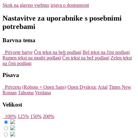
Skok na glavno vsebino
izjava o dostopnosti
Nastavitve za uporabnike s posebnimi
potrebami
Barvna tema
Privzete barve
Črn tekst na beli podlagi
Bel tekst na črni podlagi
Rumen tekst na modri podlagi
Črn tekst na bež podlagi
Zelen tekst
na črni podlagi
Pisava
Privzeto (Roboto + Open Sans)
Open Dyslexic
Arial
Times New
Roman
Tahoma
Verdana
Velikost
100%
125%
150%
200%