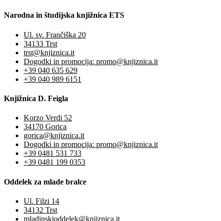
Narodna in študijska knjižnica ETS
Ul. sv. Frančiška 20
34133 Trst
trst@knjiznica.it
Dogodki in promocija: promo@knjiznica.it
+39 040 635 629
+39 040 989 6151
Knjižnica D. Feigla
Korzo Verdi 52
34170 Gorica
gorica@knjiznica.it
Dogodki in promocija: promo@knjiznica.it
+39 0481 531 733
+39 0481 199 0353
Oddelek za mlade bralce
Ul. Filzi 14
34132 Trst
mladinskioddelek@knjiznica.it