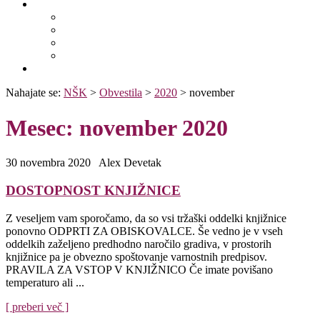
Išči po ostalih katalogih
BiblioESt
BiblioGo
OPAC SBN
WorldCat
Obvestila
Nahajate se:
NŠK
>
Obvestila
>
2020
>
november
Mesec:
november 2020
30 novembra 2020
Alex Devetak
DOSTOPNOST KNJIŽNICE
Z veseljem vam sporočamo, da so vsi tržaški oddelki knjižnice
ponovno ODPRTI ZA OBISKOVALCE. Še vedno je v vseh
oddelkih zaželjeno predhodno naročilo gradiva, v prostorih
knjižnice pa je obvezno spoštovanje varnostnih predpisov.
PRAVILA ZA VSTOP V KNJIŽNICO Če imate povišano
temperaturo ali ...
[ preberi več ]