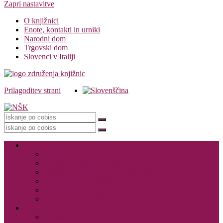
Zapri nastavitve
O knjižnici
Enote, kontakti in urniki
Narodni dom
Trgovski dom
Slovenci v Italiji
Prilagoditev strani
Knjižnica
Storitve knjižnice
Vpis
Katalog in dostop do gradiva
Rezervacija, izposoja in vračanje gradiva
Medknjižnične storitve
Dogodki in promocija knjižnice
Za založnike – CIP
E-viri
Cobiss ELA