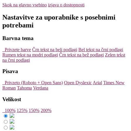
Skok na glavno vsebino
izjava o dostopnosti
Nastavitve za uporabnike s posebnimi
potrebami
Barvna tema
Privzete barve
Črn tekst na beli podlagi
Bel tekst na črni podlagi
Rumen tekst na modri podlagi
Črn tekst na bež podlagi
Zelen tekst
na črni podlagi
Pisava
Privzeto (Roboto + Open Sans)
Open Dyslexic
Arial
Times New
Roman
Tahoma
Verdana
Velikost
100%
125%
150%
200%