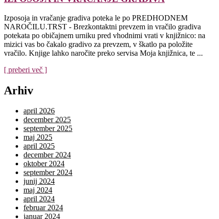
Izposoja in vračanje gradiva poteka le po PREDHODNEM
NAROČILU.TRST - Brezkontaktni prevzem in vračilo gradiva
potekata po običajnem urniku pred vhodnimi vrati v knjižnico: na
mizici vas bo čakalo gradivo za prevzem, v škatlo pa položite
vračilo. Knjige lahko naročite preko servisa Moja knjižnica, te ...
[ preberi več ]
Arhiv
april 2026
december 2025
september 2025
maj 2025
april 2025
december 2024
oktober 2024
september 2024
junij 2024
maj 2024
april 2024
februar 2024
januar 2024