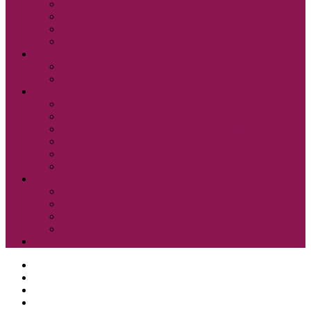
Pressreader
Audibook
Britannica Library
Vsi e-viri
Mladi bralci
Otroci
Šole in vrtci
Odsek za zgodovino in etnografijo
Zbirka OZE
Dostopnost in naročanje gradiva na Odseku
Pravilnik Odseka za zgodovino in etnografijo
Odbor Bazoviški junaki
Etnonet.eu
Fototeka.it
Išči po ostalih katalogih
BiblioESt
BiblioGo
OPAC SBN
WorldCat
Obvestila
O knjižnici
Enote, kontakti in urniki
Narodni dom
Trgovski dom