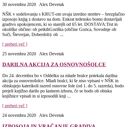
30 novembra 2020
Alex Devetak
NŠK v sodelovanju s KRUT-om uvaja izredno storitev – brezplačno
izposojo knjig z dostavo na dom. Enkrat tedensko bomo dostavljali
gradivo upokojencem, ki so starejši od 65 let. DOSTAVA:Trst in
okoliške občine: ob petkihGoriška (občine Gorica, Sovodnje ob
Soči, Števerjan, Doberdob): ob ...
[ preberi več ]
25 novembra 2020
Alex Devetak
DARILNA AKCIJA ZA OSNOVNOŠOLCE
Do 24. decembra bo v Oddelku za mlade bralce potekala darilna
akcija za osnovnošolce. Mladi bralci, ki še niso vpisani v NŠK in
obiskujejo katerikoli razred osnovne šole (od 1. do 5. razreda), bodo
prejeli knjižno darilo po lastnem izboru, če se bodo ob obisku
knjižnice vpisali in si izposodili knji ...
[ preberi več ]
24 novembra 2020
Alex Devetak
IZPOSOJA IN VRAČANJE GRADIVA