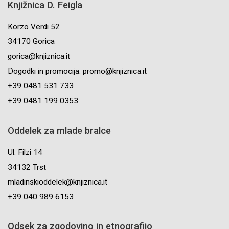
Knjižnica D. Feigla
Korzo Verdi 52
34170 Gorica
gorica@knjiznica.it
Dogodki in promocija: promo@knjiznica.it
+39 0481 531 733
+39 0481 199 0353
Oddelek za mlade bralce
Ul. Filzi 14
34132 Trst
mladinskioddelek@knjiznica.it
+39 040 989 6153
Odsek za zgodovino in etnografijo