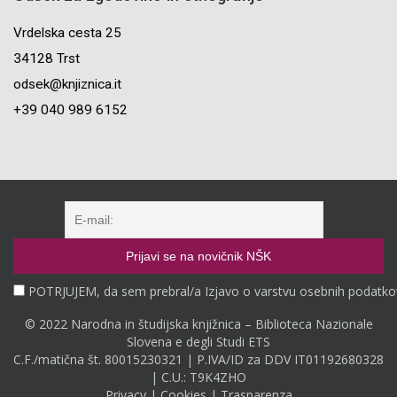
Vrdelska cesta 25
34128 Trst
odsek@knjiznica.it
+39 040 989 6152
POTRJUJEM, da sem prebral/a Izjavo o varstvu osebnih podatko
© 2022 Narodna in študijska knjižnica – Biblioteca Nazionale
Slovena e degli Studi ETS
C.F./matična št. 80015230321 | P.IVA/ID za DDV IT01192680328
| C.U.: T9K4ZHO
Privacy
|
Cookies
|
Trasparenza