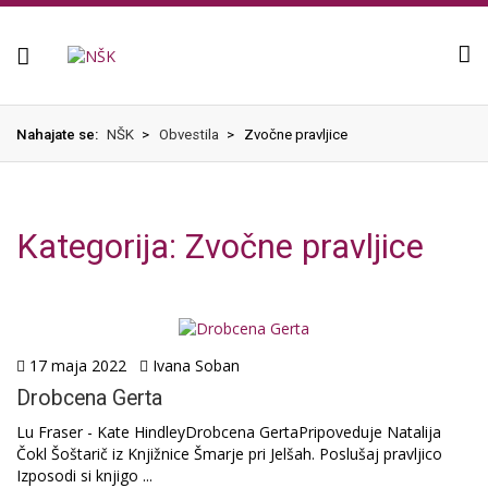
Knjižnica
Nahajate se:
NŠK
>
Obvestila
>
Zvočne pravljice
Kategorija:
Zvočne pravljice
17 maja 2022
Ivana Soban
Drobcena Gerta
Lu Fraser - Kate HindleyDrobcena GertaPripoveduje Natalija
Čokl Šoštarič iz Knjižnice Šmarje pri Jelšah. Poslušaj pravljico
Izposodi si knjigo ...