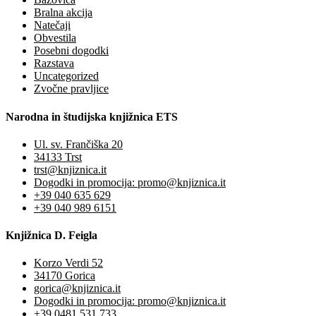
Bralna akcija
Natečaji
Obvestila
Posebni dogodki
Razstava
Uncategorized
Zvočne pravljice
Narodna in študijska knjižnica ETS
Ul. sv. Frančiška 20
34133 Trst
trst@knjiznica.it
Dogodki in promocija: promo@knjiznica.it
+39 040 635 629
+39 040 989 6151
Knjižnica D. Feigla
Korzo Verdi 52
34170 Gorica
gorica@knjiznica.it
Dogodki in promocija: promo@knjiznica.it
+39 0481 531 733