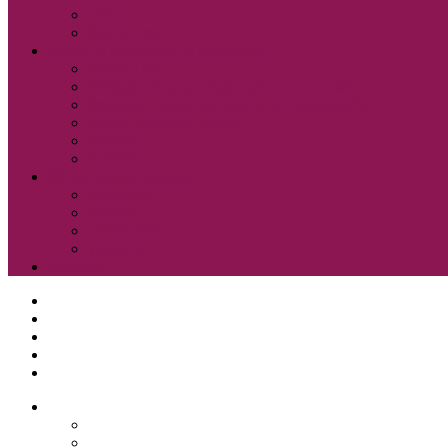
Otroci
Šole in vrtci
Odsek za zgodovino in etnografijo
Zbirka OZE
Dostopnost in naročanje gradiva na Odseku
Pravilnik Odseka za zgodovino in etnografijo
Odbor Bazoviški junaki
Etnonet.eu
Fototeka.it
Išči po ostalih katalogih
BiblioESt
BiblioGo
OPAC SBN
WorldCat
Obvestila
O knjižnici
Enote, kontakti in urniki
Narodni dom
Trgovski dom
Slovenci v Italiji
Storitve knjižnice
Vpis
Katalog in dostop do gradiva