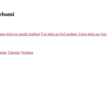
rebami
en tekst na modri podlagi
Črn tekst na bež podlagi
Zelen tekst na črni
oman
Tahoma
Verdana