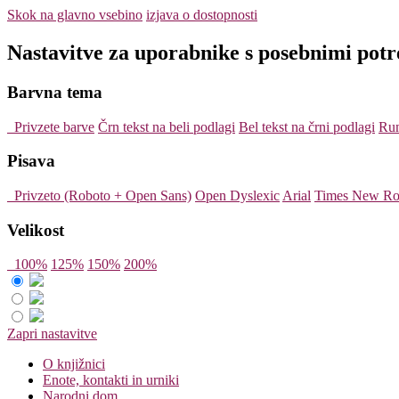
Skok na glavno vsebino
izjava o dostopnosti
Nastavitve za uporabnike s posebnimi pot
Barvna tema
Privzete barve
Črn tekst na beli podlagi
Bel tekst na črni podlagi
Rum
Pisava
Privzeto (Roboto + Open Sans)
Open Dyslexic
Arial
Times New R
Velikost
100%
125%
150%
200%
Zapri nastavitve
O knjižnici
Enote, kontakti in urniki
Narodni dom