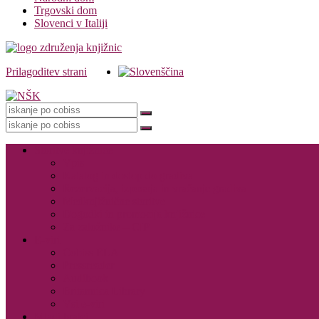
Trgovski dom
Slovenci v Italiji
Prilagoditev strani
Knjižnica
Storitve knjižnice
Vpis
Katalog in dostop do gradiva
Rezervacija, izposoja in vračanje gradiva
Medknjižnične storitve
Dogodki in promocija knjižnice
Za založnike – CIP
E-viri
Cobiss ELA
Pressreader
Audibook
Britannica Library
Vsi e-viri
Mladi bralci