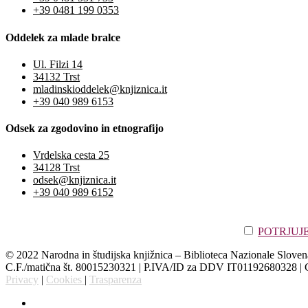
+39 0481 199 0353
Oddelek za mlade bralce
Ul. Filzi 14
34132 Trst
mladinskioddelek@knjiznica.it
+39 040 989 6153
Odsek za zgodovino in etnografijo
Vrdelska cesta 25
34128 Trst
odsek@knjiznica.it
+39 040 989 6152
POTRJUJEM,
© 2022 Narodna in študijska knjižnica – Biblioteca Nazionale Sloven
C.F./matična št. 80015230321 | P.IVA/ID za DDV IT01192680328 
Privacy
|
Cookies
|
Trasparenza
Slovenščina