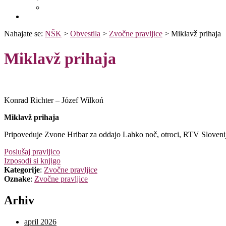
WorldCat
Obvestila
Nahajate se:
NŠK
>
Obvestila
>
Zvočne pravljice
>
Miklavž prihaja
Miklavž prihaja
Konrad Richter – Józef Wilkoń
Miklavž prihaja
Pripoveduje Zvone Hribar za oddajo Lahko noč, otroci, RTV Sloveni
Poslušaj pravljico
Izposodi si knjigo
Kategorije
:
Zvočne pravljice
Oznake
:
Zvočne pravljice
Arhiv
april 2026