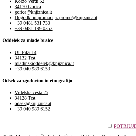
Korzo Verdi 52
34170 Gorica
gorica@knjiznica.it
Dogodki in promocija: promo@knjiznica.it
+39 0481 531 733
+39 0481 199 0353
Oddelek za mlade bralce
Ul. Filzi 14
34132 Trst
mladinskioddelek@knjiznica.it
+39 040 989 6153
Odsek za zgodovino in etnografijo
Vrdelska cesta 25
34128 Trst
odsek@knjiznica.it
+39 040 989 6152
POTRJUJEM,