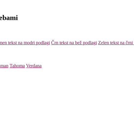
rebami
en tekst na modri podlagi
Črn tekst na bež podlagi
Zelen tekst na črni
oman
Tahoma
Verdana