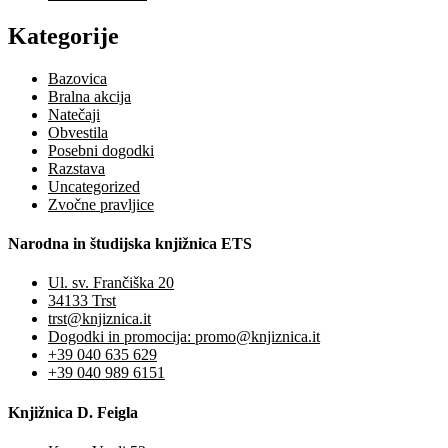
Kategorije
Bazovica
Bralna akcija
Natečaji
Obvestila
Posebni dogodki
Razstava
Uncategorized
Zvočne pravljice
Narodna in študijska knjižnica ETS
Ul. sv. Frančiška 20
34133 Trst
trst@knjiznica.it
Dogodki in promocija: promo@knjiznica.it
+39 040 635 629
+39 040 989 6151
Knjižnica D. Feigla