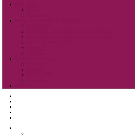
Mladi bralci
Otroci
Šole in vrtci
Odsek za zgodovino in etnografijo
Zbirka OZE
Dostopnost in naročanje gradiva na Odseku
Pravilnik Odseka za zgodovino in etnografijo
Odbor Bazoviški junaki
Etnonet.eu
Fototeka.it
Išči po ostalih katalogih
BiblioESt
BiblioGo
OPAC SBN
WorldCat
Obvestila
O knjižnici
Enote, kontakti in urniki
Narodni dom
Trgovski dom
Slovenci v Italiji
Storitve knjižnice
Vpis