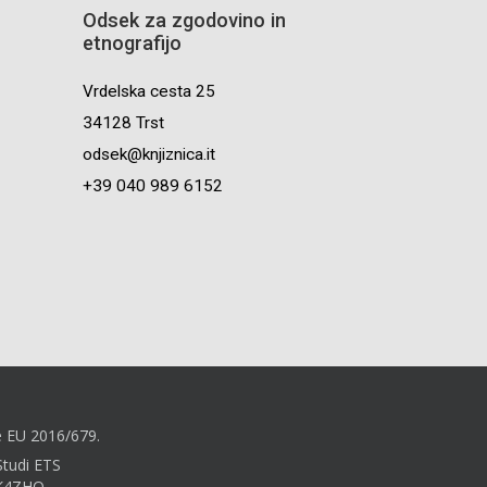
Odsek za zgodovino in
etnografijo
Vrdelska cesta 25
34128 Trst
odsek@knjiznica.it
+39 040 989 6152
e EU 2016/679.
Studi ETS
9K4ZHO