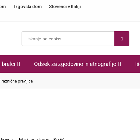
dom
Trgovski dom
Slovenci v Italiji
 bralci
Odsek za zgodovino in etnografijo
Iš
Praznična pravljica
rkovnik – Marjanca Jemec-Božič