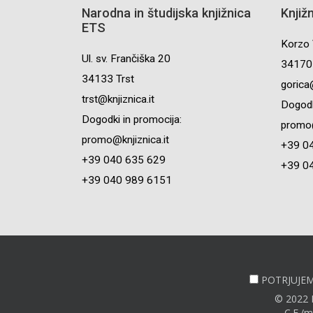
Narodna in študijska knjižnica
Knjiž
ETS
Korzo 
Ul. sv. Frančiška 20
34170 
34133 Trst
gorica@
trst@knjiznica.it
Dogodk
Dogodki in promocija:
promo@
promo@knjiznica.it
+39 0
+39 040 635 629
+39 0
+39 040 989 6151
POTRJUJEM,
© 2022 N
C.F./