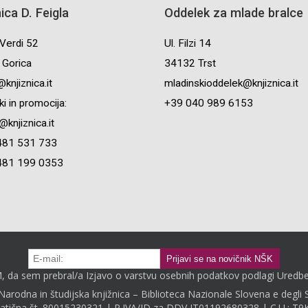
nica D. Feigla
Oddelek za mlade bralce
Verdi 52
Ul. Filzi 14
Gorica
34132 Trst
knjiznica.it
mladinskioddelek@knjiznica.it
i in promocija:
+39 040 989 6153
knjiznica.it
481 531 733
481 199 0353
 da sem prebral/a Izjavo o varstvu osebnih podatkov podlagi Uredb
arodna in študijska knjižnica – Biblioteca Nazionale Slovena e degli 
matična št. 80015230321 | P.IVA/ID za DDV IT01192680328 | C.U.: T