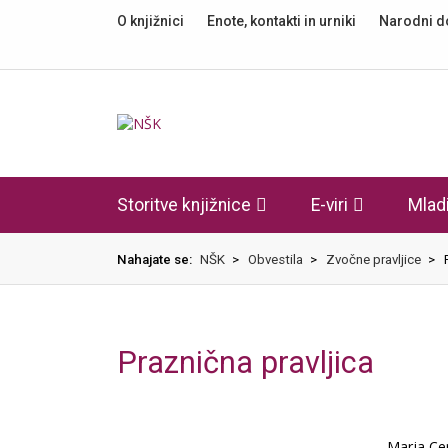
O knjižnici
Enote, kontakti in urniki
Narodni 
Knjižnica
Storitve knjižnice
E-viri
Mladi
Nahajate se:
NŠK
>
Obvestila
>
Zvočne pravljice
>
Praznična pravljica
Marja Ce