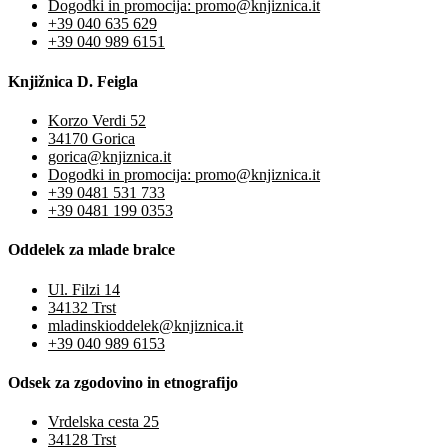
Dogodki in promocija: promo@knjiznica.it
+39 040 635 629
+39 040 989 6151
Knjižnica D. Feigla
Korzo Verdi 52
34170 Gorica
gorica@knjiznica.it
Dogodki in promocija: promo@knjiznica.it
+39 0481 531 733
+39 0481 199 0353
Oddelek za mlade bralce
Ul. Filzi 14
34132 Trst
mladinskioddelek@knjiznica.it
+39 040 989 6153
Odsek za zgodovino in etnografijo
Vrdelska cesta 25
34128 Trst