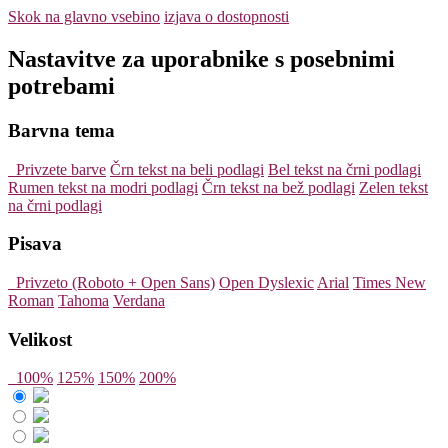
Skok na glavno vsebino
izjava o dostopnosti
Nastavitve za uporabnike s posebnimi
potrebami
Barvna tema
Privzete barve
Črn tekst na beli podlagi
Bel tekst na črni podlagi
Rumen tekst na modri podlagi
Črn tekst na bež podlagi
Zelen tekst
na črni podlagi
Pisava
Privzeto (Roboto + Open Sans)
Open Dyslexic
Arial
Times New
Roman
Tahoma
Verdana
Velikost
100%
125%
150%
200%