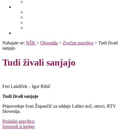
Fototeka.it
Išči po ostalih katalogih
BiblioESt
BiblioGo
OPAC SBN
WorldCat
Obvestila
Nahajate se:
NŠK
>
Obvestila
>
Zvočne pravljice
>
Tudi živali
sanjajo
Tudi živali sanjajo
Feri Lainšček – Igor Ribič
Tudi živali sanjajo
Pripoveduje Ivan Župančič za oddajo Lahko noč, otroci, RTV
Slovenija.
Poslušaj pravljico
Izposodi si knjigo