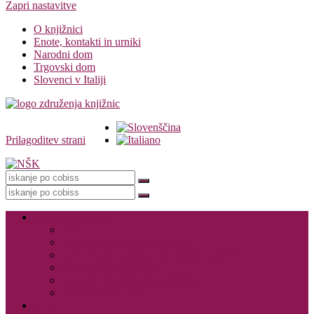
Zapri nastavitve
O knjižnici
Enote, kontakti in urniki
Narodni dom
Trgovski dom
Slovenci v Italiji
Prilagoditev strani
Knjižnica
Storitve knjižnice
Vpis
Katalog in dostop do gradiva
Rezervacija, izposoja in vračanje gradiva
Medknjižnične storitve
Dogodki in promocija knjižnice
Za založnike – CIP
E-viri