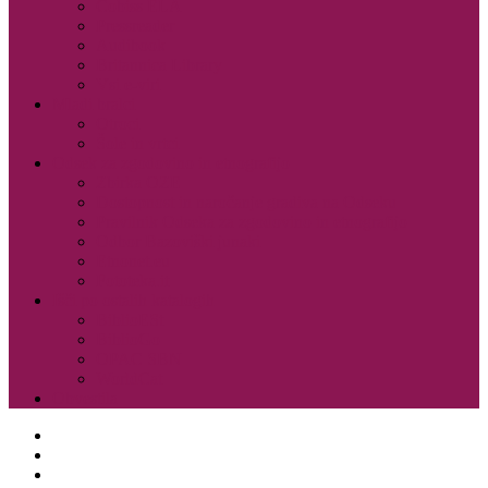
Cobiss ELA
Pressreader
Audibook
Britannica Library
Vsi e-viri
Mladi bralci
Otroci
Šole in vrtci
Odsek za zgodovino in etnografijo
Zbirka OZE
Dostopnost in naročanje gradiva na Odseku
Pravilnik Odseka za zgodovino in etnografijo
Odbor Bazoviški junaki
Etnonet.eu
Fototeka.it
Išči po ostalih katalogih
BiblioESt
BiblioGo
OPAC SBN
WorldCat
Obvestila
O knjižnici
Enote, kontakti in urniki
Narodni dom