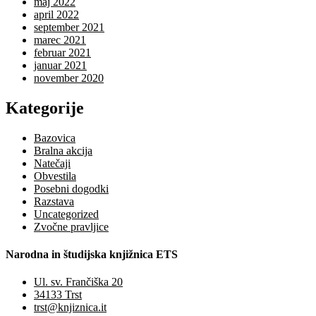
maj 2022
april 2022
september 2021
marec 2021
februar 2021
januar 2021
november 2020
Kategorije
Bazovica
Bralna akcija
Natečaji
Obvestila
Posebni dogodki
Razstava
Uncategorized
Zvočne pravljice
Narodna in študijska knjižnica ETS
Ul. sv. Frančiška 20
34133 Trst
trst@knjiznica.it