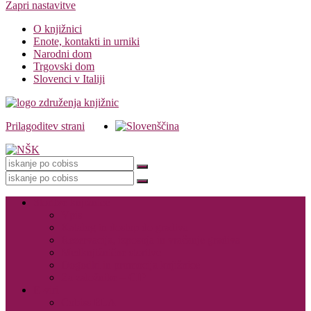
Zapri nastavitve
O knjižnici
Enote, kontakti in urniki
Narodni dom
Trgovski dom
Slovenci v Italiji
Prilagoditev strani
Knjižnica
Storitve knjižnice
Vpis
Katalog in dostop do gradiva
Rezervacija, izposoja in vračanje gradiva
Medknjižnične storitve
Dogodki in promocija knjižnice
Za založnike – CIP
E-viri
Cobiss ELA