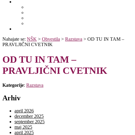
Išči po ostalih katalogih
BiblioESt
BiblioGo
OPAC SBN
WorldCat
Obvestila
Nahajate se:
NŠK
>
Obvestila
>
Razstava
>
OD TU IN TAM –
PRAVLJIČNI CVETNIK
OD TU IN TAM –
PRAVLJIČNI CVETNIK
Kategorije
:
Razstava
Arhiv
april 2026
december 2025
september 2025
maj 2025
april 2025