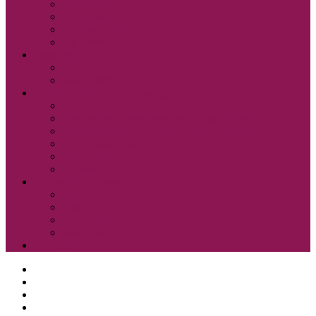
Pressreader
Audibook
Britannica Library
Vsi e-viri
Mladi bralci
Otroci
Šole in vrtci
Odsek za zgodovino in etnografijo
Zbirka OZE
Dostopnost in naročanje gradiva na Odseku
Pravilnik Odseka za zgodovino in etnografijo
Odbor Bazoviški junaki
Etnonet.eu
Fototeka.it
Išči po ostalih katalogih
BiblioESt
BiblioGo
OPAC SBN
WorldCat
Obvestila
O knjižnici
Enote, kontakti in urniki
Narodni dom
Trgovski dom