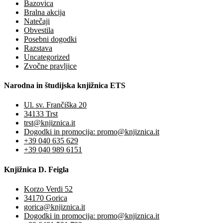
Bazovica
Bralna akcija
Natečaji
Obvestila
Posebni dogodki
Razstava
Uncategorized
Zvočne pravljice
Narodna in študijska knjižnica ETS
Ul. sv. Frančiška 20
34133 Trst
trst@knjiznica.it
Dogodki in promocija: promo@knjiznica.it
+39 040 635 629
+39 040 989 6151
Knjižnica D. Feigla
Korzo Verdi 52
34170 Gorica
gorica@knjiznica.it
Dogodki in promocija: promo@knjiznica.it