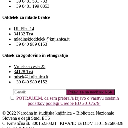
+39 0481 531 733
+39 0481 199 0353
Oddelek za mlade bralce
Ul. Filzi 14
34132 Trst
mladinskioddelek@knjiznica.it
+39 040 989 6153
Odsek za zgodovino in etnografijo
Vrdelska cesta 25
34128 Trst
odsek@knjiznica.it
+39 040 989 6152
POTRJUJEM, da sem prebral/a Izjavo o varstvu osebnih
podatkov podlagi Uredbe EU 2016/679.
© 2022 Narodna in študijska knjižnica – Biblioteca Nazionale
Slovena e degli Studi ETS
C.F./matična št. 80015230321 | P.IVA/ID za DDV IT01192680328 |