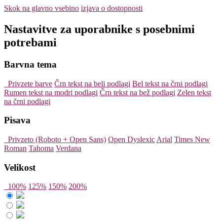
Skok na glavno vsebino
izjava o dostopnosti
Nastavitve za uporabnike s posebnimi
potrebami
Barvna tema
Privzete barve
Črn tekst na beli podlagi
Bel tekst na črni podlagi
Rumen tekst na modri podlagi
Črn tekst na bež podlagi
Zelen tekst
na črni podlagi
Pisava
Privzeto (Roboto + Open Sans)
Open Dyslexic
Arial
Times New
Roman
Tahoma
Verdana
Velikost
100%
125%
150%
200%