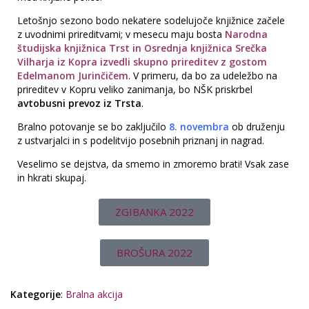
Letošnjo sezono bodo nekatere sodelujoče knjižnice začele
z uvodnimi prireditvami; v mesecu maju bosta
Narodna
študijska knjižnica Trst in Osrednja knjižnica Srečka
Vilharja iz Kopra izvedli skupno prireditev z gostom
Edelmanom Jurinčičem
. V primeru, da bo za udeležbo na
prireditev v Kopru veliko zanimanja, bo NŠK priskrbel
avtobusni prevoz iz Trsta
.
Bralno potovanje se bo zaključilo
8. novembra
ob druženju
z ustvarjalci in s podelitvijo posebnih priznanj in nagrad.
Veselimo se dejstva, da smemo in zmoremo brati! Vsak zase
in hkrati skupaj.
ZGIBANKA 2022
BROŠURA 2022
Kategorije
:
Bralna akcija