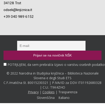
34128 Trst
odsek@knjiznica.it
+39 040 989 6152
POTRJUJEM, da sem prebral/a Izjavo o varstvu osebnih podatko
© 2022 Narodna in študijska knjižnica – Biblioteca Nazionale
Slovena e degli Studi ETS
C.F./matična št. 80015230321 | P.IVA/ID za DDV IT01192680328
| C.U.: T9K4ZHO
Privacy
|
Cookies
|
Trasparenza
Slovenščina
Italiano