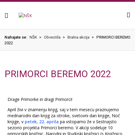
Knjižnica
Nahajate se:
NŠK
>
Obvestila
>
Bralna akcija
>
PRIMORCI BEREMO
2022
PRIMORCI BEREMO 2022
Drage Primorke in dragi Primorci!
April živi v znamenju knjig, saj v tem mesecu praznujemo
mednarodni dan knjig za otroke, svetovni dan knjige, Noč
knjige, v
petek, 22. aprila
pa vstopamo že v šestnajsto
sezono projekta Primorci beremo. V akciji sodeluje 10
primorskih knjižnic, Narodni in študijski knjižnici (s Knjižnico