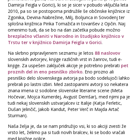
Damirja Feigla v Gorici), ki se je sicer v pobudo vključila leta
2010, pa so se postopoma pridružile še občinske knjižnice iz
Zgonika, Devina-Nabrežine, Milj, Boljunca in Sovodenj ter
splošna knjižnica Pinka Tomažiča in tovarišev z Opčin. Naj
omenimo tudi, da se bo na dan začetka pobude možno
brezplačno včlaniti v Narodno in študijsko knjižnico v
Trstu ter v knjižnico Damirja Feigla v Gorici
.
Na skrbno pripravljenem seznamu je letos
88 naslovov
slovenskih avtorjev, knjige različnih vrst in žanrov, tudi e-
knjige. Za uspešen zaključek akcije je potrebno prebrati
pet
proznih del in eno pesniško zbirko
. Eno prozno ali
pesniško delo slovenskega avtorja pa bodo sodelujoči lahko
prebrali po lastni izbiri. Med zastopanimi avtorji so nekatera
znana imena iz sodobne slovenske literarne scene (Meta
Hočevar, Mojca Kumerdej, Avgust Demšar), med njimi pa je
tudi nekaj slovenskih ustvarjalcev iz Italije (Katja Ferletic,
Dušan Jelinčič, Jakob Kandut, Peter Verč in Majda Artač
Sturman).
Naša želja je, da se nam pridružijo vsi, ki so akciji zvesti že
vrsto let, želimo pa si tudi novih bralcev, ki se bodo vračali
med knjižne police.