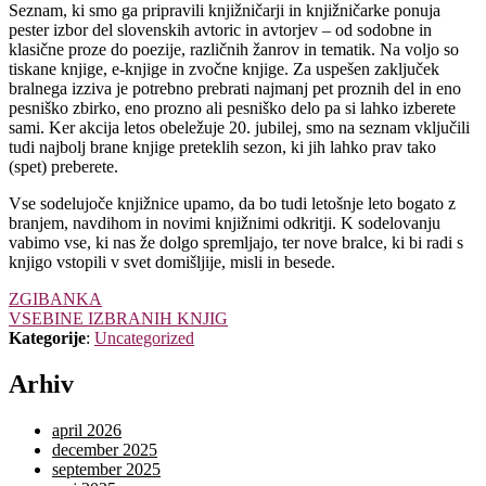
Seznam, ki smo ga pripravili knjižničarji in knjižničarke ponuja
pester izbor del slovenskih avtoric in avtorjev – od sodobne in
klasične proze do poezije, različnih žanrov in tematik. Na voljo so
tiskane knjige, e-knjige in zvočne knjige. Za uspešen zaključek
bralnega izziva je potrebno prebrati najmanj pet proznih del in eno
pesniško zbirko, eno prozno ali pesniško delo pa si lahko izberete
sami. Ker akcija letos obeležuje 20. jubilej, smo na seznam vključili
tudi najbolj brane knjige preteklih sezon, ki jih lahko prav tako
(spet) preberete.
Vse sodelujoče knjižnice upamo, da bo tudi letošnje leto bogato z
branjem, navdihom in novimi knjižnimi odkritji. K sodelovanju
vabimo vse, ki nas že dolgo spremljajo, ter nove bralce, ki bi radi s
knjigo vstopili v svet domišljije, misli in besede.
ZGIBANKA
VSEBINE IZBRANIH KNJIG
Kategorije
:
Uncategorized
Arhiv
april 2026
december 2025
september 2025