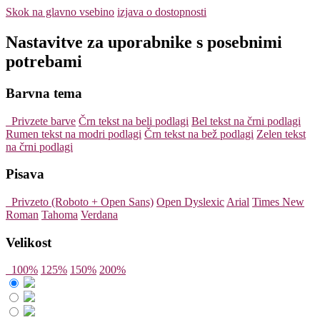
Skok na glavno vsebino
izjava o dostopnosti
Nastavitve za uporabnike s posebnimi
potrebami
Barvna tema
Privzete barve
Črn tekst na beli podlagi
Bel tekst na črni podlagi
Rumen tekst na modri podlagi
Črn tekst na bež podlagi
Zelen tekst
na črni podlagi
Pisava
Privzeto (Roboto + Open Sans)
Open Dyslexic
Arial
Times New
Roman
Tahoma
Verdana
Velikost
100%
125%
150%
200%