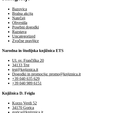
Bazovica
Bralna akcija
Natečaji
Obvestila
Posebni dogodki
Razstava
Uncategorized
Zvočne pravljice
Narodna in študijska knjižnica ETS
Ul. sv. Frančiška 20
34133 Trst
trst@knjiznica.it
Dogodki in promocija: promo@knjiznica.it
+39 040 635 629
+39 040 989 6151
Knjižnica D. Feigla
Korzo Verdi 52
34170 Gorica
gorica@knjiznica.it