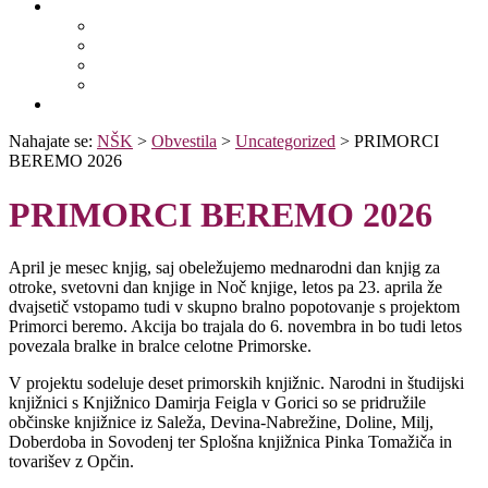
Išči po ostalih katalogih
BiblioESt
BiblioGo
OPAC SBN
WorldCat
Obvestila
Nahajate se:
NŠK
>
Obvestila
>
Uncategorized
>
PRIMORCI
BEREMO 2026
PRIMORCI BEREMO 2026
April je mesec knjig, saj obeležujemo mednarodni dan knjig za
otroke, svetovni dan knjige in Noč knjige, letos pa 23. aprila že
dvajsetič vstopamo tudi v skupno bralno popotovanje s projektom
Primorci beremo. Akcija bo trajala do 6. novembra in bo tudi letos
povezala bralke in bralce celotne Primorske.
V projektu sodeluje deset primorskih knjižnic. Narodni in študijski
knjižnici s Knjižnico Damirja Feigla v Gorici so se pridružile
občinske knjižnice iz Saleža, Devina-Nabrežine, Doline, Milj,
Doberdoba in Sovodenj ter Splošna knjižnica Pinka Tomažiča in
tovarišev z Opčin.