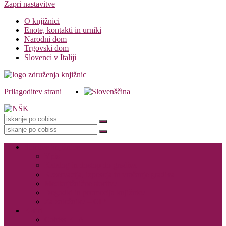
Zapri nastavitve
O knjižnici
Enote, kontakti in urniki
Narodni dom
Trgovski dom
Slovenci v Italiji
Prilagoditev strani
Knjižnica
Storitve knjižnice
Vpis
Katalog in dostop do gradiva
Rezervacija, izposoja in vračanje gradiva
Medknjižnične storitve
Dogodki in promocija knjižnice
Za založnike – CIP
E-viri
Cobiss ELA