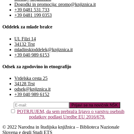
Dogodki in promocija: promo@knjiznica.it
+39 0481 531 733
+39 0481 199 0353
Oddelek za mlade bralce
Ul. Filzi 14
34132 Trst
mladinskioddelek@knjiznica.it
+39 040 989 6153
Odsek za zgodovino in etnografijo
Vrdelska cesta 25
34128 Trst
odsek@knjiznica.it
+39 040 989 6152
POTRJUJEM, da sem prebral/a Izjavo o varstvu osebnih
podatkov podlagi Uredbe EU 2016/679.
© 2022 Narodna in študijska knjižnica – Biblioteca Nazionale
Slovena e degli Studi ETS