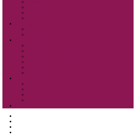
Pressreader
Audibook
Britannica Library
Vsi e-viri
Mladi bralci
Otroci
Šole in vrtci
Odsek za zgodovino in etnografijo
Zbirka OZE
Dostopnost in naročanje gradiva na Odseku
Pravilnik Odseka za zgodovino in etnografijo
Odbor Bazoviški junaki
Etnonet.eu
Fototeka.it
Išči po ostalih katalogih
BiblioESt
BiblioGo
OPAC SBN
WorldCat
Obvestila
O knjižnici
Enote, kontakti in urniki
Narodni dom
Trgovski dom